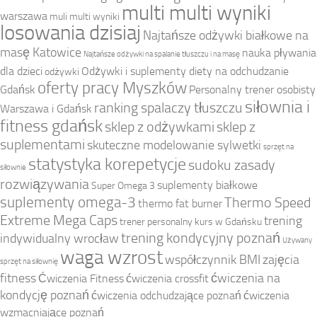
multi multi wyniki
warszawa
muli multi wyniki
losowania dzisiaj
Najtańsze odżywki białkowe na
masę Katowice
nauka pływania
Najtańsze odżywki na spalanie tłuszczu i na masę
dla dzieci
Odżywki i suplementy diety na odchudzanie
odżywki
oferty pracy Myszków
Gdańsk
Personalny trener osobisty
siłownia i
ranking spalaczy tłuszczu
Warszawa i Gdańsk
fitness gdańsk
sklep z odżywkami
sklep z
suplementami
skuteczne modelowanie sylwetki
sprzęt na
statystyka korepetycje
sudoku zasady
siłownie
rozwiązywania
suplementy białkowe
Super Omega 3
suplementy omega-3
Thermo Speed
thermo fat burner
Extreme Mega Caps
trening
trener personalny kurs w Gdańsku
trening kondycyjny poznań
indywidualny wrocław
Używany
waga wzrost
współczynnik BMI
zajęcia
sprzęt na siłownię
fitness
ćwiczenia na
Ćwiczenia Fitness
ćwiczenia crossfit
kondycję poznań
ćwiczenia odchudzające poznań
ćwiczenia
wzmacniające poznań