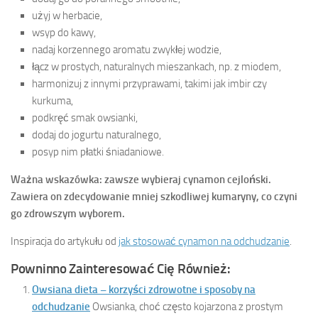
użyj w herbacie,
wsyp do kawy,
nadaj korzennego aromatu zwykłej wodzie,
łącz w prostych, naturalnych mieszankach, np. z miodem,
harmonizuj z innymi przyprawami, takimi jak imbir czy
kurkuma,
podkręć smak owsianki,
dodaj do jogurtu naturalnego,
posyp nim płatki śniadaniowe.
Ważna wskazówka: zawsze wybieraj cynamon cejloński.
Zawiera on zdecydowanie mniej szkodliwej kumaryny, co czyni
go zdrowszym wyborem.
Inspiracja do artykułu od
jak stosować cynamon na odchudzanie
.
Powninno Zainteresować Cię Również:
Owsiana dieta – korzyści zdrowotne i sposoby na
odchudzanie
Owsianka, choć często kojarzona z prostym