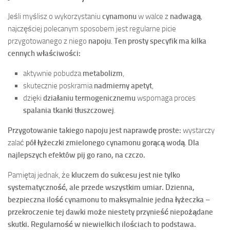
Jeśli myślisz o wykorzystaniu
cynamonu
w walce z
nadwagą
,
najczęściej polecanym sposobem jest regularne picie
przygotowanego z niego
napoju
.
Ten prosty specyfik ma kilka
cennych właściwości:
aktywnie pobudza
metabolizm
,
skutecznie poskramia
nadmierny apetyt
,
dzięki
działaniu termogenicznemu
wspomaga proces
spalania tkanki tłuszczowej
.
Przygotowanie takiego napoju jest naprawdę proste:
wystarczy
zalać
pół łyżeczki zmielonego cynamonu
gorącą wodą
.
Dla
najlepszych efektów pij go rano, na czczo.
Pamiętaj jednak, że
kluczem do sukcesu jest nie tylko
systematyczność, ale przede wszystkim umiar.
Dzienna,
bezpieczna ilość cynamonu to maksymalnie jedna łyżeczka
–
przekroczenie tej dawki może niestety przynieść niepożądane
skutki.
Regularność w niewielkich ilościach to podstawa.