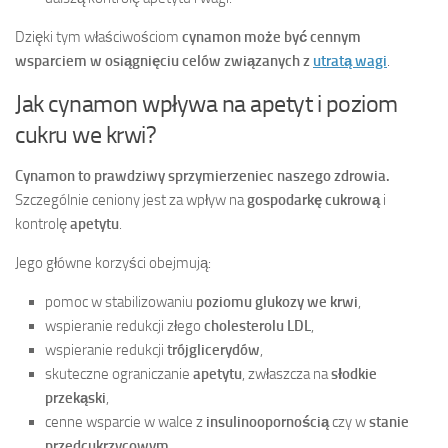
Dzięki tym właściwościom
cynamon może być cennym
wsparciem w osiągnięciu celów związanych z
utratą wagi
.
Jak cynamon wpływa na apetyt i poziom
cukru we krwi?
Cynamon to prawdziwy sprzymierzeniec naszego zdrowia.
Szczególnie ceniony jest za wpływ na
gospodarkę cukrową
i
kontrolę
apetytu
.
Jego główne korzyści obejmują:
pomoc w stabilizowaniu
poziomu glukozy we krwi
,
wspieranie redukcji złego
cholesterolu LDL
,
wspieranie redukcji
trójglicerydów
,
skuteczne ograniczanie
apetytu
, zwłaszcza na
słodkie
przekąski
,
cenne wsparcie w walce z
insulinoopornością
czy w
stanie
przedcukrzycowym
.