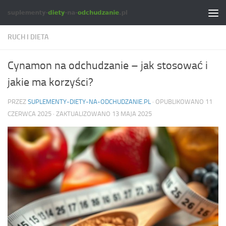
Skip to content
RUCH I DIETA
Cynamon na odchudzanie – jak stosować i
jakie ma korzyści?
PRZEZ
SUPLEMENTY-DIETY-NA-ODCHUDZANIE.PL
· OPUBLIKOWANO
11
CZERWCA 2025
· ZAKTUALIZOWANO
13 MAJA 2025