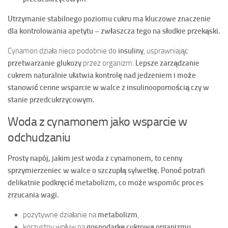
Utrzymanie stabilnego poziomu cukru ma kluczowe znaczenie
dla kontrolowania apetytu – zwłaszcza tego na słodkie przekąski.
Cynamon działa nieco podobnie do
insuliny
, usprawniając
przetwarzanie glukozy
przez organizm.
Lepsze zarządzanie
cukrem naturalnie ułatwia kontrolę nad jedzeniem i może
stanowić cenne wsparcie w walce z insulinoopornością czy w
stanie przedcukrzycowym.
Woda z cynamonem jako wsparcie w
odchudzaniu
Prosty napój, jakim jest woda z cynamonem, to cenny
sprzymierzeniec w walce o szczupłą sylwetkę. Ponoć potrafi
delikatnie podkręcić metabolizm, co może wspomóc proces
zrzucania wagi.
pozytywne działanie na
metabolizm
,
korzystny wpływ na
gospodarkę cukrową organizmu
,