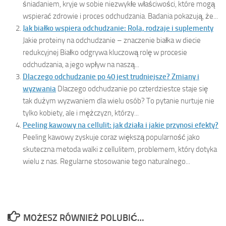
śniadaniem, kryje w sobie niezwykłe właściwości, które mogą
wspierać zdrowie i proces odchudzania. Badania pokazują, że...
Jak białko wspiera odchudzanie: Rola, rodzaje i suplementy
Jakie proteiny na odchudzanie – znaczenie białka w diecie
redukcyjnej Białko odgrywa kluczową rolę w procesie
odchudzania, a jego wpływ na naszą...
Dlaczego odchudzanie po 40 jest trudniejsze? Zmiany i
wyzwania
Dlaczego odchudzanie po czterdziestce staje się
tak dużym wyzwaniem dla wielu osób? To pytanie nurtuje nie
tylko kobiety, ale i mężczyzn, którzy...
Peeling kawowy na cellulit: jak działa i jakie przynosi efekty?
Peeling kawowy zyskuje coraz większą popularność jako
skuteczna metoda walki z cellulitem, problemem, który dotyka
wielu z nas. Regularne stosowanie tego naturalnego...
MOŻESZ RÓWNIEŻ POLUBIĆ…