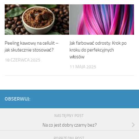
Peeling kawowy na cellulit –
Jak farbować odrosty: Krok po
jak skutecznie stosować?
kroku do perfekcyjnych
włosów
18 CZERWCA 2025
11 MAJA 2025
OBSERWUJ:
NASTĘPNY POST
Na co jest dobry czarny bez?
POPRZEDNI POST