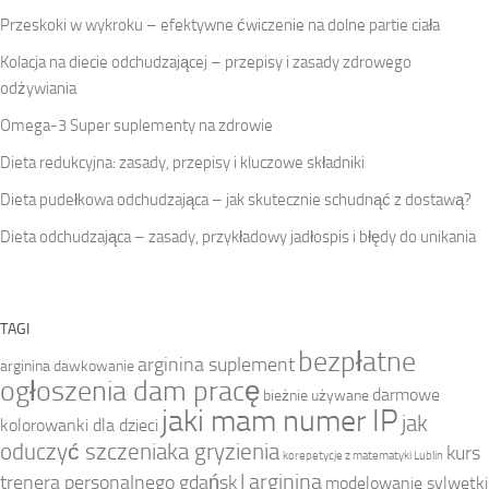
Przeskoki w wykroku – efektywne ćwiczenie na dolne partie ciała
Kolacja na diecie odchudzającej – przepisy i zasady zdrowego
odżywiania
Omega-3 Super suplementy na zdrowie
Dieta redukcyjna: zasady, przepisy i kluczowe składniki
Dieta pudełkowa odchudzająca – jak skutecznie schudnąć z dostawą?
Dieta odchudzająca – zasady, przykładowy jadłospis i błędy do unikania
TAGI
bezpłatne
arginina suplement
arginina dawkowanie
ogłoszenia dam pracę
darmowe
bieżnie używane
jaki mam numer IP
jak
kolorowanki dla dzieci
oduczyć szczeniaka gryzienia
kurs
korepetycje z matematyki Lublin
l arginina
trenera personalnego gdańsk
modelowanie sylwetki