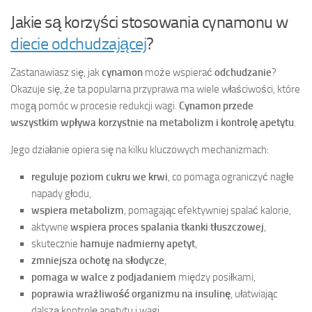
Jakie są korzyści stosowania cynamonu w
diecie odchudzającej
?
Zastanawiasz się, jak
cynamon
może wspierać
odchudzanie
?
Okazuje się, że ta popularna przyprawa ma wiele właściwości, które
mogą pomóc w procesie redukcji wagi.
Cynamon przede
wszystkim wpływa korzystnie na metabolizm i kontrolę apetytu
.
Jego działanie opiera się na kilku kluczowych mechanizmach:
reguluje poziom cukru we krwi
, co pomaga ograniczyć nagłe
napady głodu,
wspiera metabolizm
, pomagając efektywniej spalać kalorie,
aktywne
wspiera proces spalania tkanki tłuszczowej
,
skutecznie
hamuje nadmierny apetyt
,
zmniejsza ochotę na słodycze
,
pomaga w walce z podjadaniem
między posiłkami,
poprawia wrażliwość organizmu na insulinę
, ułatwiając
dalszą kontrolę apetytu i wagi.