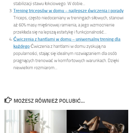
stabilizacji stawu łokciowego. W dobie...
Trening tricepsów w domu – najlepsze ćwiczenia i porady
Triceps, często niedoceniany w treningach siłowych, stanowi
aż 60% masy mięśniowej ramienia, a jego wzmocnienie
przekłada się na lepszą estetykę i funkcjonalność...
Ćwiczenia z hantlami w domu – uniwersalny trening dla
każdego
Ćwiczenia z hantlami w domu zyskują na
popularności, stając się idealnym rozwiązaniem dla osób
pragnących trenować w komfortowych warunkach. Dzięki
niewielkim rozmiarom...
MOŻESZ RÓWNIEŻ POLUBIĆ…