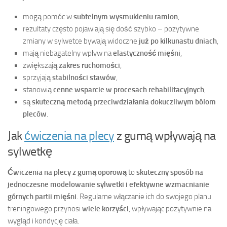
mogą pomóc w
subtelnym wysmukleniu ramion
,
rezultaty często pojawiają się dość szybko – pozytywne
zmiany w sylwetce bywają widoczne
już po kilkunastu dniach
,
mają niebagatelny wpływ na
elastyczność mięśni
,
zwiększają
zakres ruchomości
,
sprzyjają
stabilności stawów
,
stanowią
cenne wsparcie w procesach rehabilitacyjnych
,
są
skuteczną metodą przeciwdziałania dokuczliwym bólom
pleców
.
Jak
ćwiczenia na plecy
z gumą wpływają na
sylwetkę
Ćwiczenia na plecy z gumą oporową
to
skuteczny sposób na
jednoczesne modelowanie sylwetki i efektywne wzmacnianie
górnych partii mięśni
. Regularne włączanie ich do swojego planu
treningowego przynosi
wiele korzyści
, wpływając pozytywnie na
wygląd i kondycję ciała.