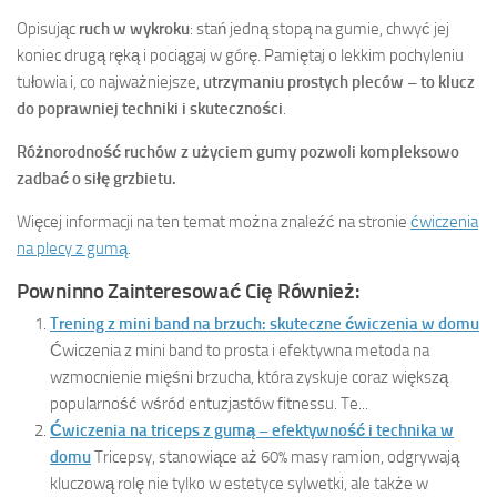
Opisując
ruch w wykroku
: stań jedną stopą na gumie, chwyć jej
koniec drugą ręką i pociągaj w górę. Pamiętaj o lekkim pochyleniu
tułowia i, co najważniejsze,
utrzymaniu prostych pleców – to klucz
do poprawniej techniki i skuteczności
.
Różnorodność ruchów z użyciem gumy pozwoli kompleksowo
zadbać o siłę grzbietu.
Więcej informacji na ten temat można znaleźć na stronie
ćwiczenia
na plecy z gumą
.
Powninno Zainteresować Cię Również:
Trening z mini band na brzuch: skuteczne ćwiczenia w domu
Ćwiczenia z mini band to prosta i efektywna metoda na
wzmocnienie mięśni brzucha, która zyskuje coraz większą
popularność wśród entuzjastów fitnessu. Te...
Ćwiczenia na triceps z gumą – efektywność i technika w
domu
Tricepsy, stanowiące aż 60% masy ramion, odgrywają
kluczową rolę nie tylko w estetyce sylwetki, ale także w