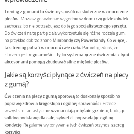
Trening z gumami to świetny sposób na skuteczne wzmocnienie
pleców.
Możesz go wykonać wygodnie
w domu czy gdziekolwiek
zechcesz, bo nie potrzebujesz do tego
specjalistycznego sprzętu
.
Do ćwiczeń na tę partię ciała wykorzystuje się różne rodzaje gum,
na przykład dobrze znane
Minibandy czy Powerbandy
.
Co więcej,
taki trening potrafi wzmocnić całe ciało.
Pamiętaj jednak, że
kluczem jest
regularność
–
tylko systematyczne ćwiczenia z tymi
akcesoriami pomogą zbudować silne mięśnie pleców.
Jakie są korzyści płynące z ćwiczeń na plecy
z gumą?
Ćwiczenia na plecy z gumą oporową
to
doskonały sposób
na
poprawę zdrowia kręgosłupa i ogólnej sprawności
. Przede
wszystkim fantastycznie
wzmacniają mięśnie grzbietu
, budując
solidną podstawę dla całej sylwetki
i
poprawiając ogólną
kondycję
. Regularne wykonywanie tych ćwiczeń przynosi
szereg
korzyści
: