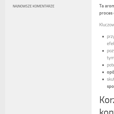
Ta arom
NAJNOWSZE KOMENTARZE
proces
Kluczow
prz
efe
poz
ty
pot
opó
sku
spo
Kor
kon