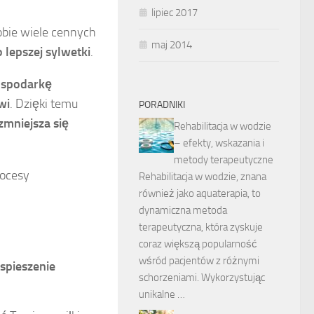
lipiec 2017
bie wiele cennych
maj 2014
 lepszej sylwetki
.
ospodarkę
wi
. Dzięki temu
PORADNIKI
zmniejsza się
Rehabilitacja w wodzie
– efekty, wskazania i
metody terapeutyczne
rocesy
Rehabilitacja w wodzie, znana
również jako aquaterapia, to
dynamiczna metoda
terapeutyczna, która zyskuje
coraz większą popularność
wśród pacjentów z różnymi
spieszenie
schorzeniami. Wykorzystując
unikalne …