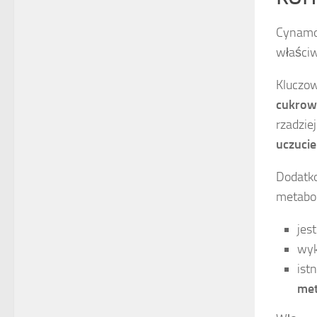
Cynamon
właściw
Kluczow
cukro
rzadzie
uczucie
Dodatko
metabol
jes
wyk
ist
met