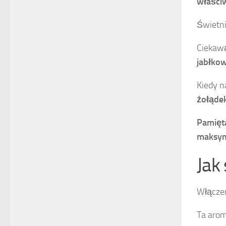
właści
Świetni
Ciekawą
jabłko
Kiedy n
żołąde
Pamięta
maksym
Jak
Włącze
Ta arom