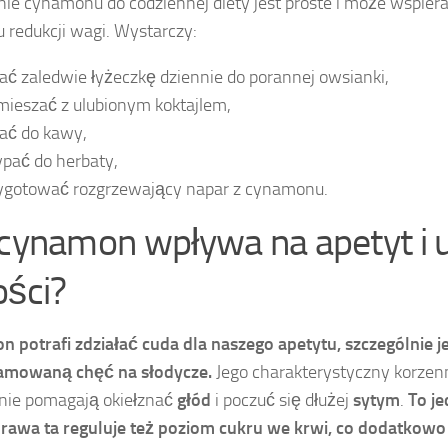
ie cynamonu do codziennej diety jest proste i może wspiera
u redukcji wagi. Wystarczy:
ać zaledwie łyżeczkę dziennie do porannej owsianki,
ieszać z ulubionym koktajlem,
ać do kawy,
pać do herbaty,
ygotować rozgrzewający napar z cynamonu.
 cynamon wpływa na apetyt i 
ości?
 potrafi zdziałać cuda dla naszego apetytu, szczególnie je
amowaną chęć na słodycze.
Jego charakterystyczny korzen
nie pomagają okiełznać
głód
i poczuć się dłużej
sytym
.
To j
rawa ta reguluje też poziom cukru we krwi, co dodatkowo