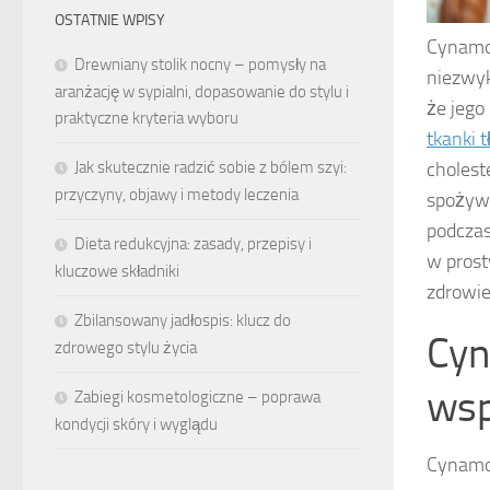
OSTATNIE WPISY
Cynamon
Drewniany stolik nocny – pomysły na
niezwyk
aranżację w sypialni, dopasowanie do stylu i
że jego
praktyczne kryteria wyboru
tkanki 
Jak skutecznie radzić sobie z bólem szyi:
cholest
przyczyny, objawy i metody leczenia
spożywa
podczas
Dieta redukcyjna: zasady, przepisy i
w prost
kluczowe składniki
zdrowie
Zbilansowany jadłospis: klucz do
Cyn
zdrowego stylu życia
wsp
Zabiegi kosmetologiczne – poprawa
kondycji skóry i wyglądu
Cynamon