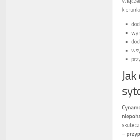
Włączen
kierunk
dod
wym
dod
wsy
prz
Jak
syt
Cynamon
niepoh
skutecz
– przyp