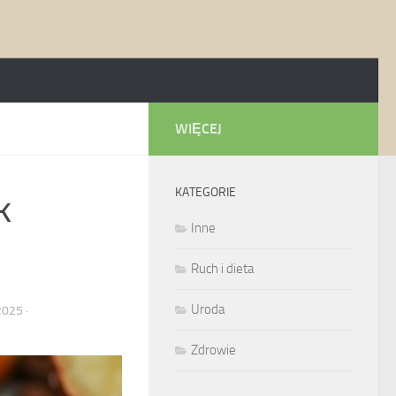
WIĘCEJ
KATEGORIE
k
Inne
Ruch i dieta
Uroda
2025
·
Zdrowie