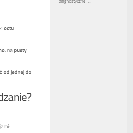
diagnostyczne i …
ki
octu
no
, na
pusty
ać od
jednej do
dzanie?
jami: