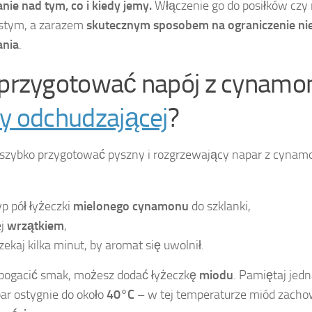
ie nad tym, co i kiedy jemy.
Włączenie go do posiłków cz
stym, a zarazem
skutecznym sposobem na ograniczenie n
ania
.
 przygotować napój z cynam
ty odchudzającej
?
szybko przygotować pyszny i rozgrzewający napar z cyna
p pół łyżeczki
mielonego cynamonu
do szklanki,
ej
wrzątkiem
,
zekaj kilka minut, by aromat się uwolnił.
bogacić smak, możesz dodać łyżeczkę
miodu
. Pamiętaj jedn
ar ostygnie do około
40°C
– w tej temperaturze miód zach