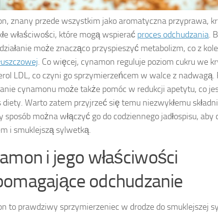
, znany przede wszystkim jako aromatyczna przyprawa, kr
łe właściwości, które mogą wspierać
proces odchudzania
. 
 działanie może znacząco przyspieszyć metabolizm, co z kolei
tłuszczowej
. Co więcej, cynamon reguluje poziom cukru we kr
erol LDL, co czyni go sprzymierzeńcem w walce z nadwagą.
nie cynamonu może także pomóc w redukcji apetytu, co je
 diety. Warto zatem przyjrzeć się temu niezwykłemu składnik
y sposób można włączyć go do codziennego jadłospisu, aby c
m i smuklejszą sylwetką.
amon i jego właściwości
omagające odchudzanie
 to prawdziwy sprzymierzeniec w drodze do smuklejszej sy