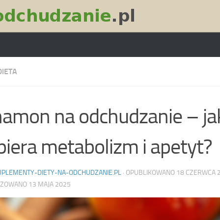
DIETA
amon na odchudzanie – ja
iera metabolizm i apetyt?
UPLEMENTY-DIETY-NA-ODCHUDZANIE.PL
· OPUBLIKOWANO
18 CZERWCA 
IZOWANO
13 MAJA 2025