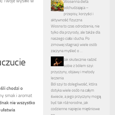
ć Twoje wysiłki w
Wiosenna dieta
odchudzająca –
przepisy, korzyści i
aktywność fizyczna
Wiosna to czas odrodzenia, nie
tylko dla przyrody, ale także dla
naszego ciała i ducha. Po
zimowej stagnacji wiele osób
zaczyna myśleć o …
uczucie
Jak skutecznie radzić
sobie z bólem szyi:
przyczyny, objawy i metody
leczenia
Ból szyi to dolegliwość, która
śli chodzi o
dotyka wiele osób na całym
ny smak i aromat
świecie, a jego przyczyny mogą
ednak nie wszystko
być tak różnorodne, jak
codzienne napięcie mięśniowe
 ułatwia