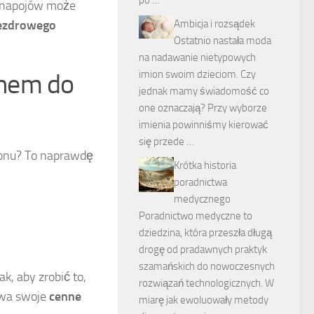
po …
y napojów może
Ambicja i rozsądek
iezdrowego
Ostatnio nastała moda
na nadawanie nietypowych
imion swoim dzieciom. Czy
onem do
jednak mamy świadomość co
one oznaczają? Przy wyborze
imienia powinniśmy kierować
się przede …
monu? To naprawdę
Krótka historia
poradnictwa
medycznego
Poradnictwo medyczne to
dziedzina, która przeszła długą
drogę od pradawnych praktyk
szamańskich do nowoczesnych
ak, aby zrobić to,
rozwiązań technologicznych. W
owa swoje
cenne
miarę jak ewoluowały metody