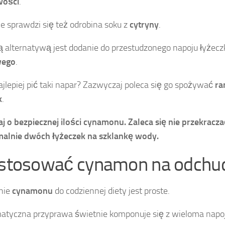
wości
.
e sprawdzi się też odrobina soku z
cytryny
.
 alternatywą jest dodanie do przestudzonego napoju łyżecz
wego
.
ajlepiej pić taki napar? Zazwyczaj poleca się go spożywać
ra
k
.
j o bezpiecznej ilości cynamonu. Zaleca się nie przekracz
alnie dwóch łyżeczek
na szklankę wody.
 stosować cynamon na odchu
nie
cynamonu
do codziennej diety jest proste.
atyczna przyprawa świetnie komponuje się z wieloma napo