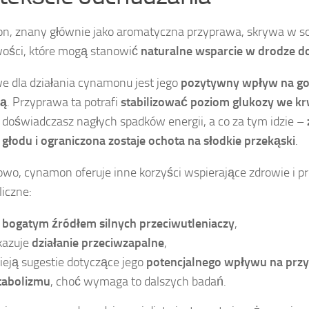
, znany głównie jako aromatyczna przyprawa, skrywa w so
ości, które mogą stanowić
naturalne wsparcie w drodze do
e dla działania cynamonu jest jego
pozytywny wpływ na g
wą
. Przyprawa ta potrafi
stabilizować poziom glukozy we kr
j doświadczasz nagłych spadków energii, a co za tym idzie –
 głodu i ograniczona zostaje ochota na słodkie przekąski
.
wo, cynamon oferuje inne korzyści wspierające zdrowie i p
iczne:
t
bogatym źródłem silnych przeciwutleniaczy
,
azuje
działanie przeciwzapalne
,
nieją sugestie dotyczące jego
potencjalnego wpływu na przy
abolizmu
, choć wymaga to dalszych badań.