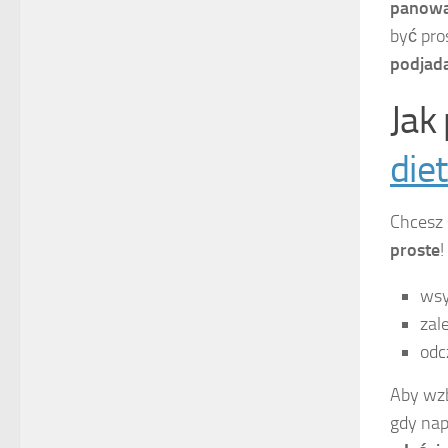
panowan
być pro
podjad
Jak
die
Chcesz 
proste
!
wsy
zal
odc
Aby wz
gdy nap