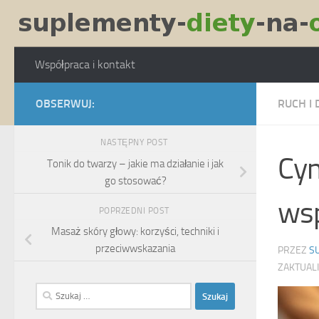
Skip to content
Współpraca i kontakt
OBSERWUJ:
RUCH I 
NASTĘPNY POST
Cyn
Tonik do twarzy – jakie ma działanie i jak
go stosować?
wsp
POPRZEDNI POST
Masaż skóry głowy: korzyści, techniki i
przeciwwskazania
PRZEZ
S
ZAKTUAL
Szukaj: