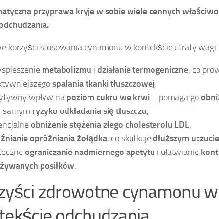
atyczna przyprawa kryje w sobie wiele cennych właściwo
 odchudzania.
e korzyści stosowania cynamonu w kontekście utraty wagi 
yspieszenie
metabolizmu
i
działanie termogeniczne
, co pro
ktywniejszego
spalania tkanki tłuszczowej
,
ytywny wpływ na
poziom cukru we krwi
– pomaga go
obni
m samym
ryzyko odkładania się tłuszczu
,
encjalne
obniżenie stężenia złego cholesterolu LDL
,
źnianie opróżniania żołądka
, co skutkuje
dłuższym uczucie
teczne
ograniczanie nadmiernego apetytu
i ułatwianie
kont
żywanych posiłków
.
zyści zdrowotne cynamonu w
tekście odchudzania