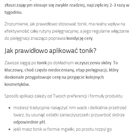
złuszczającym stosuje się zwykle rzadziej, najczęściej 2-3 razy w
tygodniu.
Zrozumienie, jak prawidłowo stosować tonik, ma realny wpływ na
efektywność całej rutyny pielęgnacyjnej, a jego regularne włączanie
do pielęgnacji znacząco poprawia
kondycję cery
.
Jak prawidłowo aplikować tonik?
Zawsze sięgaj po
tonik
po dokładnym
oczyszczeniu skóry
.
To
kluczowy, choć często niedoceniany, etap pielęgnacji, który
doskonale
przygotowuje cerę
na przyjęcie kolejnych
kosmetyków.
Sposób aplikacji zależy od Twoich preferencji i formuły produktu:
możesz tradycyjnie nasączyć nim wacik i delikatnie przetrzeć
twarz, by usunąć ostatki zanieczyszczeń i przywrócić skórze
odpowiednie pH
,
jeśli masz tonik w formie mgiełki, po prostu rozpyl go