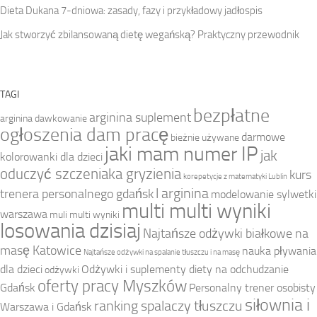
Dieta Dukana 7-dniowa: zasady, fazy i przykładowy jadłospis
Jak stworzyć zbilansowaną dietę wegańską? Praktyczny przewodnik
TAGI
bezpłatne
arginina suplement
arginina dawkowanie
ogłoszenia dam pracę
darmowe
bieżnie używane
jaki mam numer IP
jak
kolorowanki dla dzieci
oduczyć szczeniaka gryzienia
kurs
korepetycje z matematyki Lublin
l arginina
trenera personalnego gdańsk
modelowanie sylwetki
multi multi wyniki
warszawa
muli multi wyniki
losowania dzisiaj
Najtańsze odżywki białkowe na
masę Katowice
nauka pływania
Najtańsze odżywki na spalanie tłuszczu i na masę
dla dzieci
Odżywki i suplementy diety na odchudzanie
odżywki
oferty pracy Myszków
Gdańsk
Personalny trener osobisty
siłownia i
ranking spalaczy tłuszczu
Warszawa i Gdańsk