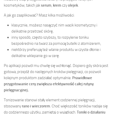
kosmetyków, takich jak
serum
,
krem
czy
olejek
.
A jak go zaaplikować? Masz kilka możliwości:
klasycznie, możesz nasączyć nim wacik kosmetyczny i
delikatnie przetrzeć skórę,
inny sposób, często szybszy, to rozpylenie toniku
bezpośrednio na twarz za pomocą butelki z atomizerem,
niektórzy preferują też wlanie produktu w czyste dłonie i
delikatne wklepanie go w cerę.
Po aplikacji pozwól mu chwilę się wchłonąć. Dopiero gdy skóra jest
gotowa, przejdź do następnych kroków pielęgnacji, co pozwoli
kolejnym produktom zadziałać optymalnie.
Prawidłowe
przygotowanie cery zwiększa efektywność całej rutyny
pielęgnacyjnej.
Tonizowanie stanowi stały element codziennej pielęgnacji,
stosowany
rano i wieczorem
. Choć większość toników nadaje się
do codziennego użytku, pamiętaj o wyjątkach.
Toniki o działaniu