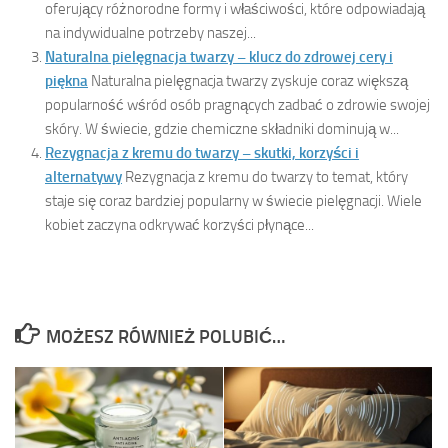
oferujący różnorodne formy i właściwości, które odpowiadają
na indywidualne potrzeby naszej...
Naturalna pielęgnacja twarzy – klucz do zdrowej cery i
piękna
Naturalna pielęgnacja twarzy zyskuje coraz większą
popularność wśród osób pragnących zadbać o zdrowie swojej
skóry. W świecie, gdzie chemiczne składniki dominują w...
Rezygnacja z kremu do twarzy – skutki, korzyści i
alternatywy
Rezygnacja z kremu do twarzy to temat, który
staje się coraz bardziej popularny w świecie pielęgnacji. Wiele
kobiet zaczyna odkrywać korzyści płynące...
MOŻESZ RÓWNIEŻ POLUBIĆ…