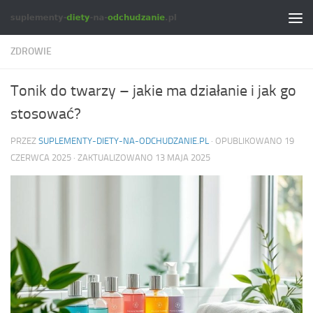
Skip to content
ZDROWIE
Tonik do twarzy – jakie ma działanie i jak go
stosować?
PRZEZ
SUPLEMENTY-DIETY-NA-ODCHUDZANIE.PL
· OPUBLIKOWANO
19
CZERWCA 2025
· ZAKTUALIZOWANO
13 MAJA 2025