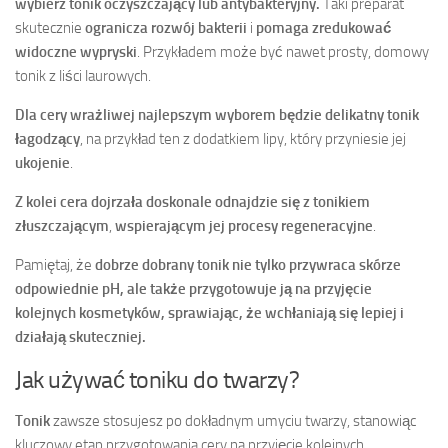
wybierz tonik oczyszczający lub antybakteryjny.
Taki preparat
skutecznie
ogranicza rozwój bakterii
i
pomaga zredukować
widoczne wypryski
. Przykładem może być nawet prosty, domowy
tonik z liści laurowych.
Dla cery wrażliwej najlepszym wyborem będzie delikatny tonik
łagodzący
, na przykład ten z dodatkiem lipy, który przyniesie jej
ukojenie
.
Z kolei cera dojrzała doskonale odnajdzie się z tonikiem
złuszczającym
,
wspierającym jej procesy regeneracyjne
.
Pamiętaj, że
dobrze dobrany tonik nie tylko przywraca skórze
odpowiednie pH, ale także przygotowuje ją na przyjęcie
kolejnych kosmetyków, sprawiając, że wchłaniają się lepiej i
działają skuteczniej.
Jak używać toniku do twarzy?
Tonik
zawsze stosujesz po dokładnym umyciu twarzy, stanowiąc
kluczowy etap przygotowania cery na przyjęcie kolejnych