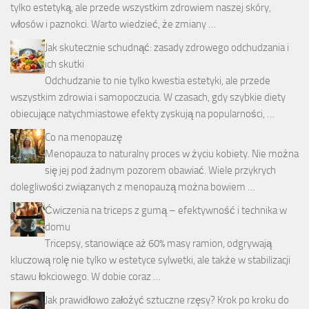
tylko estetyką, ale przede wszystkim zdrowiem naszej skóry,
włosów i paznokci. Warto wiedzieć, że zmiany …
Jak skutecznie schudnąć: zasady zdrowego odchudzania i
ich skutki
Odchudzanie to nie tylko kwestia estetyki, ale przede
wszystkim zdrowia i samopoczucia. W czasach, gdy szybkie diety
obiecujące natychmiastowe efekty zyskują na popularności, …
Co na menopauzę
Menopauza to naturalny proces w życiu kobiety. Nie można
się jej pod żadnym pozorem obawiać. Wiele przykrych
dolegliwości związanych z menopauzą można bowiem …
Ćwiczenia na triceps z gumą – efektywność i technika w
domu
Tricepsy, stanowiące aż 60% masy ramion, odgrywają
kluczową rolę nie tylko w estetyce sylwetki, ale także w stabilizacji
stawu łokciowego. W dobie coraz …
Jak prawidłowo założyć sztuczne rzęsy? Krok po kroku do