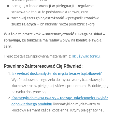
pamiętaj o
konsekwencji w pielęgnacji
–
regularne
stosowanie
toniku to podstawa dla zdrowej cery,
zachowaj szczególną
ostrożność
w przypadku
toników
złuszczających
– ich nadmiar może podrażnić skórę.
Właśnie te proste kroki – systematyczność i uwaga na skład –
sprawiają, że tonizacja ma realny wpływ na kondycję Twojej
cery.
Treść została zainspirowana materiałami z
jak używać toniku
.
Powninno Zainteresować Cię Również:
Jak wybrać doskonały żel do mycia twarzy trądzikowej?
Wybór odpowiedniego żelu do mycia twarzy trądzikowej to
kluczowy krok w pielęgnacji skóry z problemami. W dobie, gdy
na rynku dostępne są...
Kosmetyki do mycia twarzy – rodzaje, właściwości i wybór
odpowiedniego produktu
Kosmetyki do mycia twarzy to
kluczowy element każdej codziennej rutyny pielęgnacyjnej,