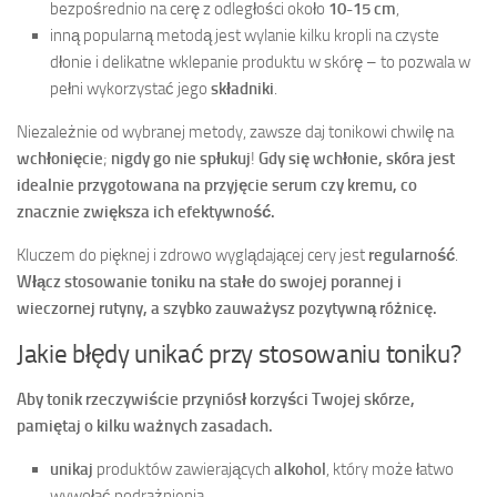
bezpośrednio na cerę z odległości około
10-15 cm
,
inną popularną metodą jest wylanie kilku kropli na czyste
dłonie i delikatne wklepanie produktu w skórę – to pozwala w
pełni wykorzystać jego
składniki
.
Niezależnie od wybranej metody, zawsze daj tonikowi chwilę na
wchłonięcie
;
nigdy go nie spłukuj
!
Gdy się wchłonie, skóra jest
idealnie przygotowana na przyjęcie
serum
czy
kremu
, co
znacznie zwiększa ich
efektywność
.
Kluczem do pięknej i zdrowo wyglądającej cery jest
regularność
.
Włącz stosowanie toniku na stałe do swojej porannej i
wieczornej rutyny, a szybko zauważysz
pozytywną różnicę
.
Jakie błędy unikać przy stosowaniu toniku?
Aby tonik rzeczywiście przyniósł korzyści Twojej skórze,
pamiętaj o kilku ważnych zasadach.
unikaj
produktów zawierających
alkohol
, który może łatwo
wywołać podrażnienia,