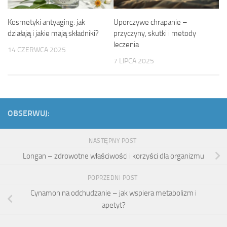
Kosmetyki antyaging: jak
Uporczywe chrapanie –
działają i jakie mają składniki?
przyczyny, skutki i metody
leczenia
14 CZERWCA 2025
7 LIPCA 2025
OBSERWUJ:
NASTĘPNY POST
Longan – zdrowotne właściwości i korzyści dla organizmu
POPRZEDNI POST
Cynamon na odchudzanie – jak wspiera metabolizm i
apetyt?