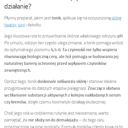
działanie?
Płynny preparat, jakim jest
tonik
, aplikuje się na oczyszczoną
skórę
twarzy
,
szyi
i dekoltu.
Jego kluczowa rola to przywrócenie skórze właściwego odczynu
pH
.
Po umyciu, odczyn ten często ulega zmianie, a tonik pomaga wrócić
do optymalnego poziomu
4,5-6
.
Ta czynność nie tylko wspiera
równowagę biologiczną cery, ale też pomaga w budowaniu jej
naturalnej bariery ochronnej przed wpływem czynników
zewnętrznych.
Oprócz tego, tonik
doskonale odświeża skórę
i stanowi idealne
przygotowanie do dalszych etapów pielęgnacji.
Znacząco ułatwia
wchłanianie substancji aktywnych z kolejno nakładanych serum
czy kremów
, dzięki czemu kosmetyki działają skuteczniej.
Choć jego rola w codziennej rutynie jest nieoceniona, warto
pamiętać, że
nie służy on do demakijażu
– do tego celu
przeznaczone są inne produkty. Formuły toników często kryją za to