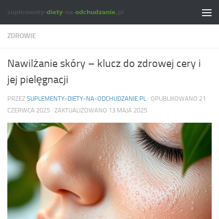
Skip to content
ZDROWIE
Nawilżanie skóry – klucz do zdrowej cery i
jej pielęgnacji
PRZEZ
SUPLEMENTY-DIETY-NA-ODCHUDZANIE.PL
· OPUBLIKOWANO
21
CZERWCA 2025
· ZAKTUALIZOWANO
13 MAJA 2025