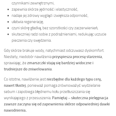
czynnikami zewnętrznymi,
zapewnia skórze jędrność i elastyczność,
nadaje jej zdrowy wygląd i zwiększa odporność,
ułatwia regenerację,
czyni skórę gładką, bez szorstkości czy zaczerwienień,
skuteczniej radzi sobie z podrażnieniami, redukując uczucie
pieczenia czy swędzenia.
Gdy skórze brakuje wody, natychmiast odczuwasz dyskomfort.
Niestety, niedobór nawilżenia
przyspiesza procesy starzenia
,
sprawiając, że
zmarszczki stają się bardziej widoczne i
trudniejsze do zniwelowania
.
Co istotne, nawilżenie jest
niezbędne dla każdego typu cery,
nawet tłustej
, ponieważ pomaga zrównoważyć wydzielanie
sebum i zapobiega błędnemu kołu przetłuszczania się
wynikającego z przesuszenia.
Pamiętaj – skuteczna pielęgnacja
zawsze zaczyna się od zapewnienia skórze odpowiedniej dawki
nawodnienia.