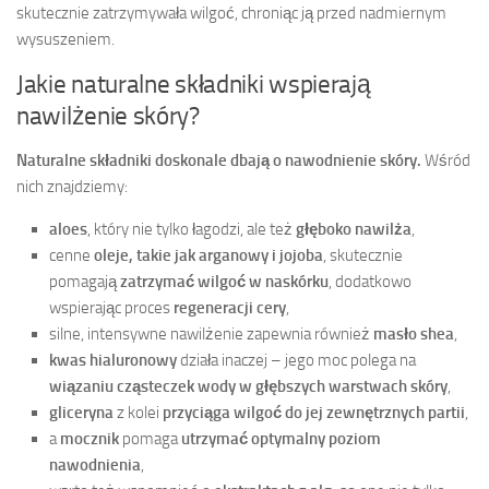
skutecznie zatrzymywała wilgoć, chroniąc ją przed nadmiernym
wysuszeniem.
Jakie naturalne składniki wspierają
nawilżenie skóry?
Naturalne składniki doskonale dbają o nawodnienie skóry.
Wśród
nich znajdziemy:
aloes
, który nie tylko łagodzi, ale też
głęboko nawilża
,
cenne
oleje, takie jak arganowy i jojoba
, skutecznie
pomagają
zatrzymać wilgoć w naskórku
, dodatkowo
wspierając proces
regeneracji cery
,
silne, intensywne nawilżenie zapewnia również
masło shea
,
kwas hialuronowy
działa inaczej – jego moc polega na
wiązaniu cząsteczek wody w głębszych warstwach skóry
,
gliceryna
z kolei
przyciąga wilgoć do jej zewnętrznych partii
,
a
mocznik
pomaga
utrzymać optymalny poziom
nawodnienia
,