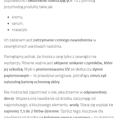
odpowiednich
składników nawilżających
. Tu z pomocą
przychodzą produkty takie jak:
kremy,
serum,
maseczki.
Ich zadaniem jest
zatrzymanie cennego nawodnienia
w
zewnętrznych warstwach naskórka.
Pamiętajmy jednak, że troska o cerę tylko z zewnątrz nie
wystarczy. Równie ważne jest
aktywne unikanie czynników, które
jej szkodzą
. Myśl o
promieniowaniu UV
ze słońca czy
dymie
papierosowym
– to prawdziwi wrogowie, potrafiący
zniszczyć
naturalną barierę ochronną skóry
.
Nie można też zapomnieć o sile, jaka drzemie w
odpowiedniej
diecie
. Wspiera ona nawilżenie od środka, zaczynając od
najprostszego, a kluczowego elementu:
wody
. Staraj się wypijać
co
najmniej 1,5 do 2 litrów dziennie
. Oprócz tego, kluczowe dla
nawilżenia od środka są
kolorowe owoce i warzywa
– to skarbnica