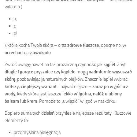
witamin (
a,
c,
e!
), które kocha Twoja skóra – oraz
zdrowe tłuszcze
, obecne np. w
orzechach
czy
awokado
.
Zwróć uwagę nawet na tak prozaiczną czynność jak
kąpiel
. Zbyt
długie i gorące prysznice czy kąpiele
mogą
nadmiernie wysuszać
skórę
, pozbawiając ją naturalnych olejków. Znacznie lepiej wybrać
krótszy, cieplejszy wariant
. I najważniejsze –
zaraz po wyjściu z
wody
, kiedy skóra jest jeszcze
lekko wilgotna
,
nałóż ulubiony
balsam lub krem
. Pomoże to „uwięzić” wilgoć w naskórku.
Dopiero suma tych działań przyniesie najlepsze rezultaty. Kluczowe
elementy to:
przemyślana pielęgnacja,