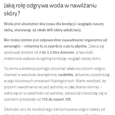
Jaką rolę odgrywa woda w nawilżaniu
skóry?
Woda jest absolutnie kluczowa dla kondycji i wyglądu naszej
skóry, stanowiąc aż około 80% skóry właściwej.
Nie mniej istotne jest odpowiednie nawadnianie organizmu od
wewnątrz – mówimy tu oczywiście o piciu płynów.
Zaleca się
spożywać średnio od
2 do 2,5 litra dziennie
, a taka ilość
znakomicie wpływa na ogólną kondycję i wygląd naszej skóry.
Ta cenna substancja pomaga utrzymać właściwy poziom wilgoci
również w warstwie zewnętrznej,
naskórku
, aktywnie uczestnicząc
w jego kluczowych procesach fizjologicznych. Warto wiedzieć, że
poziom nawodnienia nie jest jednolity w całej tkance skórnej –
waha się on w zależności od warstwy, zazwyczaj mieszcząc się w
szerokim przedziale od
15% do nawet 70%
.
Zdolność cery do skutecznego zatrzymywania wilgoci zależy od