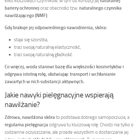
kilku kluczowych czynników, w tym od kondycji jej
naturalnej
bariery ochronnej
oraz obecności tzw.
naturalnego czynnika
nawilżającego (NMF)
.
Gdy brakuje jej odpowiedniego nawodnienia, skóra:
staje się szorstka,
traci swoją naturalną elastyczność,
traci swoją naturalną gładkość.
Co więcej, woda stanowi bazę dla większości kosmetyków i
odgrywa istotną rolę, ułatwiając transport i wchłanianie
zawartych w nich substancji aktywnych.
Jakie nawyki pielęgnacyjne wspierają
nawilżanie?
Zdrowa, nawilżona skóra
to podstawa dobrego samopoczucia, a
regularna pielęgnacja
odgrywa tu kluczową rolę. Chodzi nie tylko o
codzienne oczyszczanie, ale przede wszystkim o dostarczanie jej