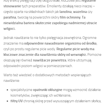
Aby efekty pielęgnacji były długotrwałe, kluczowe jest
regularne
stosowanie
tych preparatów. Emolienty działają nieco inaczej –
często oparte na składnikach takich jak
lanolina
,
wazelina
czy
parafina
, tworzą na powierzchni skóry
film ochronny
.
Ta
niewidzialna bariera skutecznie zapobiega nadmiernej utracie
wilgoci.
Jednak nawilżanie to nie tylko pielęgnacja zewnętrzna. Ogromne
znaczenie ma
odpowiednie nawadnianie organizmu od środka
,
czyli po prostu regularne picie wody.
Regularne picie wody ma
kluczowe znaczenie dla nawilżenia skóry od wewnątrz.
Pomocne
okazują się również
nawilżacze powietrza
, które utrzymują
odpowiedni poziom wilgoci w pomieszczeniach.
Warto też wiedzieć o dodatkowych metodach wspierających
nawilżenie:
specjalistyczne
opatrunki okluzyjne
mogą wzmocnić działanie
kosmetyków, zwiększając ich wchłanianie,
filtry UV
chronią skórę przed wysuszającym działaniem słońca,