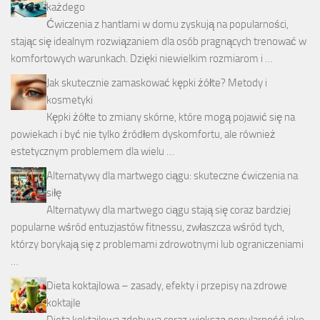
każdego
Ćwiczenia z hantlami w domu zyskują na popularności,
stając się idealnym rozwiązaniem dla osób pragnących trenować w
komfortowych warunkach. Dzięki niewielkim rozmiarom i …
Jak skutecznie zamaskować kępki żółte? Metody i
kosmetyki
Kępki żółte to zmiany skórne, które mogą pojawić się na
powiekach i być nie tylko źródłem dyskomfortu, ale również
estetycznym problemem dla wielu …
Alternatywy dla martwego ciągu: skuteczne ćwiczenia na
siłę
Alternatywy dla martwego ciągu stają się coraz bardziej
popularne wśród entuzjastów fitnessu, zwłaszcza wśród tych,
którzy borykają się z problemami zdrowotnymi lub ograniczeniami
…
Dieta koktajlowa – zasady, efekty i przepisy na zdrowe
koktajle
Dieta koktajlowa zdobywa coraz większą popularność jako