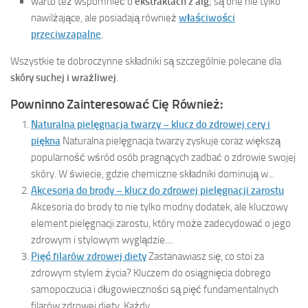
warto też wspomnieć o
ekstraktach z alg
; są one nie tylko
nawilżające, ale posiadają również
właściwości
przeciwzapalne
.
Wszystkie te dobroczynne składniki są szczególnie polecane dla
skóry suchej i wrażliwej
.
Powninno Zainteresować Cię Również:
Naturalna pielęgnacja twarzy – klucz do zdrowej cery i
piękna
Naturalna pielęgnacja twarzy zyskuje coraz większą
popularność wśród osób pragnących zadbać o zdrowie swojej
skóry. W świecie, gdzie chemiczne składniki dominują w...
Akcesoria do brody – klucz do zdrowej pielęgnacji zarostu
Akcesoria do brody to nie tylko modny dodatek, ale kluczowy
element pielęgnacji zarostu, który może zadecydować o jego
zdrowym i stylowym wyglądzie....
Pięć filarów zdrowej diety
Zastanawiasz się, co stoi za
zdrowym stylem życia? Kluczem do osiągnięcia dobrego
samopoczucia i długowieczności są pięć fundamentalnych
filarów zdrowej diety. Każdy...