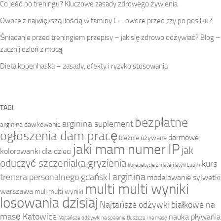
Co jeść po treningu? Kluczowe zasady zdrowego żywienia
Owoce z największą ilością witaminy C – owoce przed czy po posiłku?
Śniadanie przed treningiem przepisy – jak się zdrowo odżywiać? Blog –
zacznij dzień z mocą
Dieta kopenhaska – zasady, efekty i ryzyko stosowania
TAGI
bezpłatne
arginina suplement
arginina dawkowanie
ogłoszenia dam pracę
darmowe
bieżnie używane
jaki mam numer IP
jak
kolorowanki dla dzieci
oduczyć szczeniaka gryzienia
kurs
korepetycje z matematyki Lublin
l arginina
trenera personalnego gdańsk
modelowanie sylwetki
multi multi wyniki
warszawa
muli multi wyniki
losowania dzisiaj
Najtańsze odżywki białkowe na
masę Katowice
nauka pływania
Najtańsze odżywki na spalanie tłuszczu i na masę