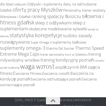
dla dzieci
Odżywki i suplementy diety na odchudzanie
odżywki
oferty pracy Myszków
Gdańsk
Personalny trener osobisty
siłownia i
ranking spalaczy tłuszczu
Warszawa i Gdańsk
fitness gdańsk
sklep z odżywkami
sklep z
suplementami
skuteczne modelowanie sylwetki
sprzęt na
statystyka korepetycje
sudoku zasady
siłownie
rozwiązywania
suplementy białkowe
Super Omega 3
suplementy omega-3
Thermo Speed
thermo fat burner
Extreme Mega Caps
trening
trener personalny kurs w Gdańsku
trening kondycyjny poznań
indywidualny wrocław
Używany
waga wzrost
współczynnik BMI
zajęcia
sprzęt na siłownię
fitness
ćwiczenia na
Ćwiczenia Fitness
ćwiczenia crossfit
kondycję poznań
ćwiczenia odchudzające poznań
ćwiczenia
wzmacniające poznań
{{site_title}} © {{year}}. Wszelkie prawa zastrzeżone