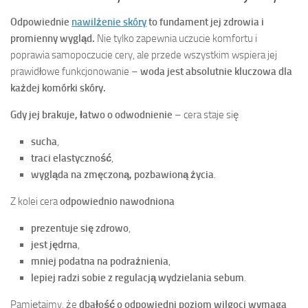
Odpowiednie
nawilżenie skóry
to fundament jej zdrowia i
promienny wygląd.
Nie tylko zapewnia uczucie komfortu i
poprawia samopoczucie cery, ale przede wszystkim wspiera jej
prawidłowe funkcjonowanie –
woda jest absolutnie kluczowa dla
każdej komórki skóry.
Gdy jej brakuje, łatwo o odwodnienie
– cera staje się
sucha
,
traci elastyczność
,
wygląda na zmęczoną, pozbawioną życia
.
Z kolei cera
odpowiednio nawodniona
prezentuje się zdrowo
,
jest jędrna
,
mniej podatna na podrażnienia
,
lepiej radzi sobie z regulacją wydzielania sebum
.
Pamiętajmy, że
dbałość o odpowiedni poziom wilgoci wymaga