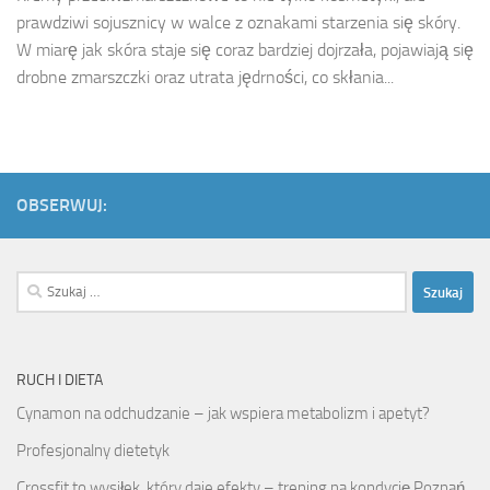
prawdziwi sojusznicy w walce z oznakami starzenia się skóry.
W miarę jak skóra staje się coraz bardziej dojrzała, pojawiają się
drobne zmarszczki oraz utrata jędrności, co skłania...
OBSERWUJ:
Szukaj:
RUCH I DIETA
Cynamon na odchudzanie – jak wspiera metabolizm i apetyt?
Profesjonalny dietetyk
Crossfit to wysiłek, który daje efekty – trening na kondycję Poznań