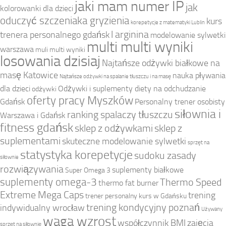
jaki mam numer IP
jak
kolorowanki dla dzieci
oduczyć szczeniaka gryzienia
kurs
korepetycje z matematyki Lublin
l arginina
trenera personalnego gdańsk
modelowanie sylwetki
multi multi wyniki
warszawa
muli multi wyniki
losowania dzisiaj
Najtańsze odżywki białkowe na
masę Katowice
nauka pływania
Najtańsze odżywki na spalanie tłuszczu i na masę
dla dzieci
Odżywki i suplementy diety na odchudzanie
odżywki
oferty pracy Myszków
Gdańsk
Personalny trener osobisty
siłownia i
ranking spalaczy tłuszczu
Warszawa i Gdańsk
fitness gdańsk
sklep z odżywkami
sklep z
suplementami
skuteczne modelowanie sylwetki
sprzęt na
statystyka korepetycje
sudoku zasady
siłownie
rozwiązywania
suplementy białkowe
Super Omega 3
suplementy omega-3
Thermo Speed
thermo fat burner
Extreme Mega Caps
trening
trener personalny kurs w Gdańsku
trening kondycyjny poznań
indywidualny wrocław
Używany
waga wzrost
współczynnik BMI
zajęcia
sprzęt na siłownię