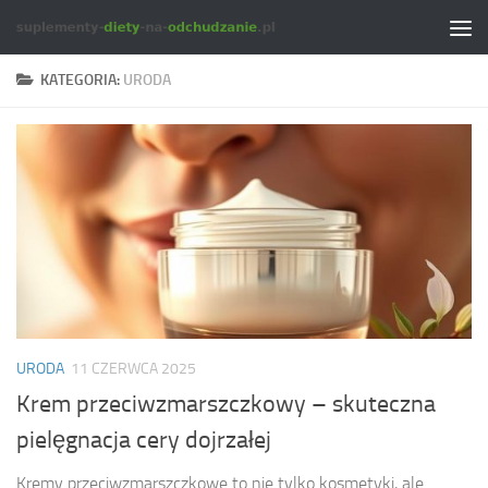
Skip to content
KATEGORIA:
URODA
URODA
11 CZERWCA 2025
Krem przeciwzmarszczkowy – skuteczna
pielęgnacja cery dojrzałej
Kremy przeciwzmarszczkowe to nie tylko kosmetyki, ale