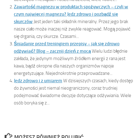
Zawartość magnezu w produktach spożywczych – czyli w
czym najwięcej magnezu? Jedz zdrowo i pozbądź się
skurczów
Jest jeden taki składnik mineralny. Przez jego brak
nasze ciało może inaczej niż zwykle reagować. Mogą pojawić
się drgania, czy skurcze. Czasami...
Śniadanie przed treningiem przepisy – jak się zdrowo
odżywiać? Blog – zacznij dzień z mocą
Wielu ludzi błędnie
zakłada, że jedynym możliwym źródłem energii z rana jest
kawa, bądź okropne dla naszych organizmów napoje
energetyzujące. Niejednokrotnie przeprowadzane...
Jedz zdrowo i z umiarem
W dzisiejszych czasach, kiedy dostęp
do żywności jest niemal nieograniczony, coraz trudniej
podejmować świadome decyzje dotyczące odżywiania. Wiele
osób boryka się z...
MOŻESZ RÓWNIEŻ POLUBIĆ…