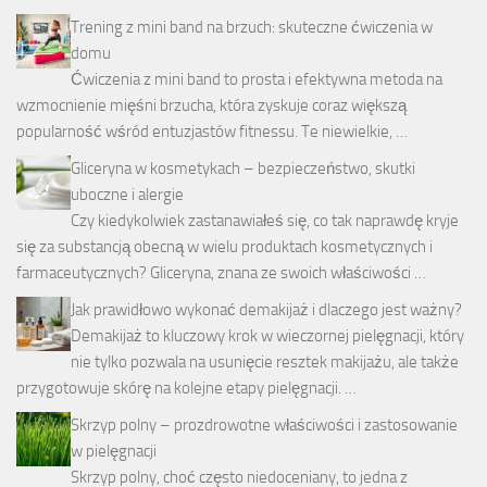
Trening z mini band na brzuch: skuteczne ćwiczenia w
domu
Ćwiczenia z mini band to prosta i efektywna metoda na
wzmocnienie mięśni brzucha, która zyskuje coraz większą
popularność wśród entuzjastów fitnessu. Te niewielkie, …
Gliceryna w kosmetykach – bezpieczeństwo, skutki
uboczne i alergie
Czy kiedykolwiek zastanawiałeś się, co tak naprawdę kryje
się za substancją obecną w wielu produktach kosmetycznych i
farmaceutycznych? Gliceryna, znana ze swoich właściwości …
Jak prawidłowo wykonać demakijaż i dlaczego jest ważny?
Demakijaż to kluczowy krok w wieczornej pielęgnacji, który
nie tylko pozwala na usunięcie resztek makijażu, ale także
przygotowuje skórę na kolejne etapy pielęgnacji. …
Skrzyp polny – prozdrowotne właściwości i zastosowanie
w pielęgnacji
Skrzyp polny, choć często niedoceniany, to jedna z