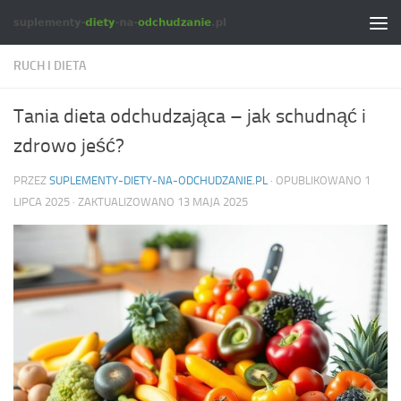
Skip to content
RUCH I DIETA
Tania dieta odchudzająca – jak schudnąć i
zdrowo jeść?
PRZEZ
SUPLEMENTY-DIETY-NA-ODCHUDZANIE.PL
· OPUBLIKOWANO
1
LIPCA 2025
· ZAKTUALIZOWANO
13 MAJA 2025