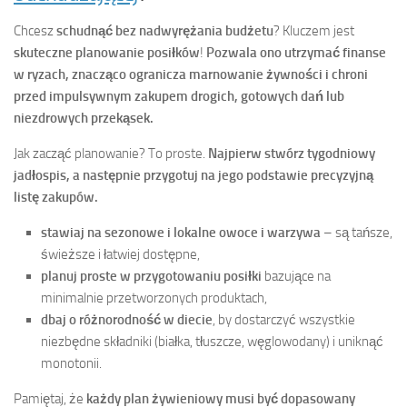
Chcesz
schudnąć bez nadwyrężania budżetu
? Kluczem jest
skuteczne planowanie posiłków
!
Pozwala ono utrzymać finanse
w ryzach, znacząco ogranicza marnowanie żywności i chroni
przed impulsywnym zakupem drogich, gotowych dań lub
niezdrowych przekąsek.
Jak zacząć planowanie? To proste.
Najpierw stwórz tygodniowy
jadłospis, a następnie przygotuj na jego podstawie precyzyjną
listę zakupów.
stawiaj na sezonowe i lokalne owoce i warzywa
– są tańsze,
świeższe i łatwiej dostępne,
planuj proste w przygotowaniu posiłki
bazujące na
minimalnie przetworzonych produktach,
dbaj o różnorodność w diecie
, by dostarczyć wszystkie
niezbędne składniki (białka, tłuszcze, węglowodany) i uniknąć
monotonii.
Pamiętaj, że
każdy plan żywieniowy musi być dopasowany