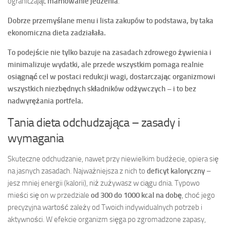
ograniczając
marnowanie jedzenia
.
Dobrze przemyślane menu i lista zakupów to podstawa, by taka
ekonomiczna dieta zadziałała.
To podejście nie tylko bazuje na zasadach zdrowego żywienia i
minimalizuje wydatki, ale przede wszystkim pomaga realnie
osiągnąć cel w postaci redukcji wagi, dostarczając organizmowi
wszystkich niezbędnych składników odżywczych – i to bez
nadwyrężania portfela.
Tania dieta odchudzająca – zasady i
wymagania
Skuteczne odchudzanie, nawet przy niewielkim budżecie, opiera się
na jasnych zasadach. Najważniejsza z nich to
deficyt kaloryczny
–
jesz mniej energii (kalorii), niż zużywasz w ciągu dnia. Typowo
mieści się on w przedziale
od 300 do 1000 kcal na dobę
, choć jego
precyzyjna wartość zależy od Twoich indywidualnych potrzeb i
aktywności. W efekcie organizm sięga po zgromadzone zapasy,