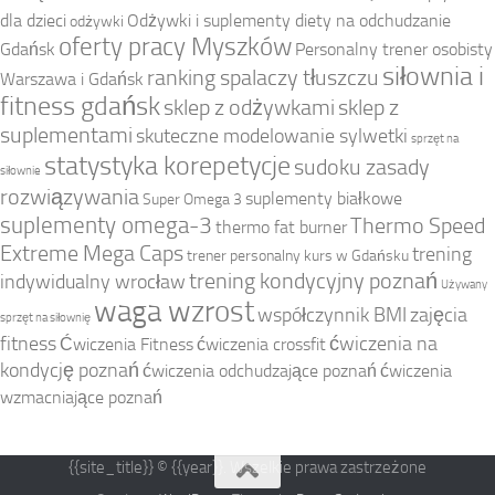
dla dzieci
Odżywki i suplementy diety na odchudzanie
odżywki
oferty pracy Myszków
Gdańsk
Personalny trener osobisty
siłownia i
ranking spalaczy tłuszczu
Warszawa i Gdańsk
fitness gdańsk
sklep z odżywkami
sklep z
suplementami
skuteczne modelowanie sylwetki
sprzęt na
statystyka korepetycje
sudoku zasady
siłownie
rozwiązywania
suplementy białkowe
Super Omega 3
suplementy omega-3
Thermo Speed
thermo fat burner
Extreme Mega Caps
trening
trener personalny kurs w Gdańsku
trening kondycyjny poznań
indywidualny wrocław
Używany
waga wzrost
współczynnik BMI
zajęcia
sprzęt na siłownię
fitness
ćwiczenia na
Ćwiczenia Fitness
ćwiczenia crossfit
kondycję poznań
ćwiczenia odchudzające poznań
ćwiczenia
wzmacniające poznań
{{site_title}} © {{year}}. Wszelkie prawa zastrzeżone