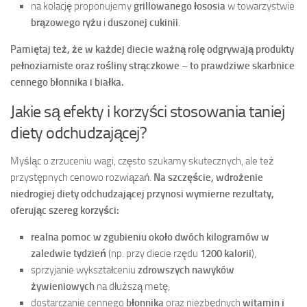
na kolację proponujemy
grillowanego łososia
w towarzystwie
brązowego ryżu
i
duszonej cukinii
.
Pamiętaj też, że w każdej diecie ważną rolę odgrywają
produkty
pełnoziarniste
oraz
rośliny strączkowe
– to prawdziwe skarbnice
cennego
błonnika
i
białka
.
Jakie są efekty i korzyści stosowania taniej
diety odchudzającej?
Myśląc o zrzuceniu wagi, często szukamy skutecznych, ale też
przystępnych cenowo rozwiązań.
Na szczęście, wdrożenie
niedrogiej diety odchudzającej przynosi wymierne rezultaty,
oferując szereg korzyści:
realna pomoc w zgubieniu około dwóch kilogramów w
zaledwie tydzień
(np. przy diecie rzędu
1200 kalorii
),
sprzyjanie wykształceniu
zdrowszych nawyków
żywieniowych
na dłuższą metę,
dostarczanie cennego
błonnika
oraz niezbędnych
witamin i