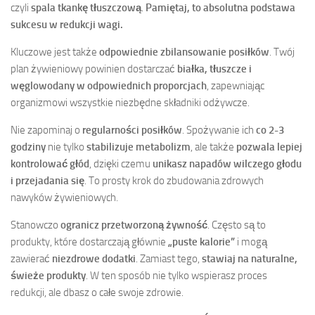
czyli
spala tkankę tłuszczową
.
Pamiętaj, to absolutna podstawa
sukcesu w redukcji wagi.
Kluczowe jest także
odpowiednie zbilansowanie posiłków
. Twój
plan żywieniowy powinien dostarczać
białka, tłuszcze i
węglowodany w odpowiednich proporcjach
, zapewniając
organizmowi wszystkie niezbędne składniki odżywcze.
Nie zapominaj o
regularności posiłków
. Spożywanie ich
co 2-3
godziny
nie tylko
stabilizuje metabolizm
, ale także
pozwala lepiej
kontrolować głód
, dzięki czemu
unikasz napadów wilczego głodu
i przejadania się
. To prosty krok do zbudowania zdrowych
nawyków żywieniowych.
Stanowczo
ogranicz przetworzoną żywność
. Często są to
produkty, które dostarczają głównie
„puste kalorie”
i mogą
zawierać
niezdrowe dodatki
. Zamiast tego,
stawiaj na naturalne,
świeże produkty
. W ten sposób nie tylko wspierasz proces
redukcji, ale dbasz o całe swoje zdrowie.