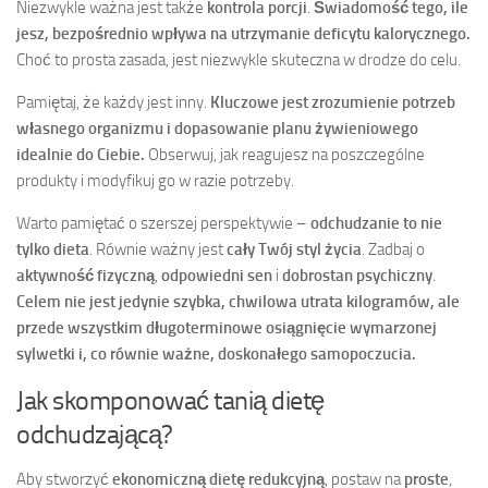
Niezwykle ważna jest także
kontrola porcji
.
Świadomość tego, ile
jesz, bezpośrednio wpływa na utrzymanie deficytu kalorycznego.
Choć to prosta zasada, jest niezwykle skuteczna w drodze do celu.
Pamiętaj, że każdy jest inny.
Kluczowe jest zrozumienie potrzeb
własnego organizmu i dopasowanie planu żywieniowego
idealnie do Ciebie.
Obserwuj, jak reagujesz na poszczególne
produkty i modyfikuj go w razie potrzeby.
Warto pamiętać o szerszej perspektywie –
odchudzanie to nie
tylko dieta
. Równie ważny jest
cały Twój styl życia
. Zadbaj o
aktywność fizyczną
,
odpowiedni sen
i
dobrostan psychiczny
.
Celem nie jest jedynie szybka, chwilowa utrata kilogramów, ale
przede wszystkim długoterminowe osiągnięcie wymarzonej
sylwetki i, co równie ważne, doskonałego samopoczucia.
Jak skomponować tanią dietę
odchudzającą?
Aby stworzyć
ekonomiczną dietę redukcyjną
, postaw na
proste
,