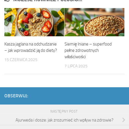
Kasza jaglana na odchudzanie
Siemię lniane – superfood
– jak wprowadzić ją do diety?
pełne zdrowotnych
właściwości
15 CZERWCA 2025
7 LIPCA 2025
OBSERWUJ:
NASTĘPNY POST
Ajurweda i dosze: jak zrozumieć ich wpływ na zdrowie?