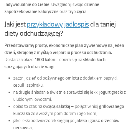
indywidualnie do Ciebie
. Uwzględnij swoje
dzienne
zapotrzebowanie kaloryczne
oraz
tryb życia
.
Jaki jest
przykładowy jadłospis
dla taniej
diety odchudzającej?
Przedstawiamy prosty, ekonomiczny plan żywieniowy na jeden
dzień, skrojony z myślą o wsparciu procesu odchudzania.
Dostarcza około
1800 kalorii
i opiera się na
składnikach
sprzyjających utracie wagi
.
zacznij dzień od pożywnego
omletu
z dodatkiem papryki,
cebuli i szpinaku,
na drugie śniadanie świetnie sprawdzi się lekki
jogurt grecki
z
ulubionymi owocami,
obiad to czas na sycącą
sałatkę
– połącz w niej
grillowanego
kurczaka
ze świeżym pomidorem i ogórkiem,
jako lekki podwieczorek sięgnij po
jabłko
i garść
orzechów
nerkowca
,