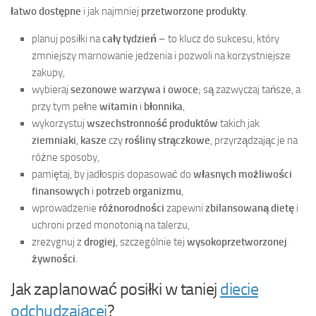
łatwo dostępne
i jak najmniej
przetworzone produkty
.
planuj posiłki na
cały tydzień
– to klucz do sukcesu, który
zmniejszy marnowanie jedzenia i pozwoli na korzystniejsze
zakupy,
wybieraj
sezonowe warzywa i owoce
; są zazwyczaj tańsze, a
przy tym pełne
witamin
i
błonnika
,
wykorzystuj
wszechstronność produktów
takich jak
ziemniaki
,
kasze
czy
rośliny strączkowe
, przyrządzając je na
różne sposoby,
pamiętaj, by jadłospis dopasować do
własnych możliwości
finansowych
i
potrzeb organizmu
,
wprowadzenie
różnorodności
zapewni
zbilansowaną dietę
i
uchroni przed monotonią na talerzu,
zrezygnuj z
drogiej
, szczególnie tej
wysokoprzetworzonej
żywności
.
Jak zaplanować posiłki w taniej
diecie
odchudzającej
?