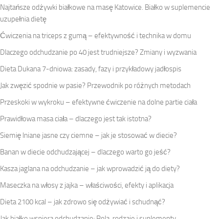
Najtańsze odżywki białkowe na masę Katowice. Białko w suplemencie
uzupełnia dietę
Ćwiczenia na triceps z gumą – efektywność i technika w domu
Dlaczego odchudzanie po 40 jest trudniejsze? Zmiany i wyzwania
Dieta Dukana 7-dniowa: zasady, fazy i przykładowy jadłospis
Jak zwęzić spodnie w pasie? Przewodnik po różnych metodach
Przeskoki w wykroku – efektywne ćwiczenie na dolne partie ciała
Prawidłowa masa ciała – dlaczego jest tak istotna?
Siemię lniane jasne czy ciemne – jak je stosować w diecie?
Banan w diecie odchudzającej – dlaczego warto go jeść?
Kasza jaglana na odchudzanie – jak wprowadzić ją do diety?
Maseczka na włosy z jajka – właściwości, efekty i aplikacja
Dieta 2100 kcal – jak zdrowo się odżywiać i schudnąć?
Jak białko wspiera odchudzanie: Rola, rodzaje i suplementy