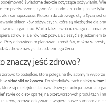
j podejmować świadome decyzje dotyczące odżywiania. Wiel
emem przetworzonej żywności i nadmiaru cukru, co nie tylk
, ale i samopoczucie. Kluczem do zdrowego stylu życia jest 
awania składników odżywczych, które są niezbędne dla pr
nowania organizmu. Warto także zwrócić uwagę na umiar w d
spiera zdrowie, ale również pozwala cieszyć się jedzeniem 
a. Przy odpowiednim planowaniu posiłków, można w prosty
zić zdrowe nawyki do codziennego życia.
to znaczy jeść zdrowo?
e zdrowo to podejście, które polega na świadomym wyborze
ch w
składniki odżywcze
. Do składników tych należą
witami
, które są niezbędne dla prawidłowego funkcjonowania org
ieństwie do diety opartej na przetworzonych produktach i 
u cukrów, zdrowe odżywianie wspiera nasze samopoczucie o