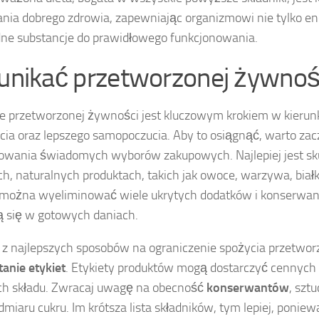
nia dobrego zdrowia, zapewniając organizmowi nie tylko ene
ne substancje do prawidłowego funkcjonowania.
 unikać przetworzonej żywnoś
e przetworzonej żywności jest kluczowym krokiem w kieru
ycia oraz lepszego samopoczucia. Aby to osiągnąć, warto zac
wania świadomych wyborów zakupowych. Najlepiej jest sku
h, naturalnych produktach, takich jak owoce, warzywa, białk
można wyeliminować wiele ukrytych dodatków i konserwant
ą się w gotowych daniach.
z najlepszych sposobów na ograniczenie spożycia przetwor
tanie etykiet
. Etykiety produktów mogą dostarczyć cennych 
ch składu. Zwracaj uwagę na obecność
konserwantów
, szt
dmiaru cukru. Im krótsza lista składników, tym lepiej, ponie