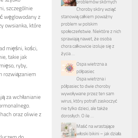
problemów skórnych
i, szczególnie
Choroby skóry wziąć
rać węglowodany z
stanowią całkiem poważny
problem w polskim
zy owsianka, które
społeczeństwie. Niektóre z nich
sprawiają nawet, że osoba
chora całkowicie izoluje się z
d mięśni, kości,
życia …
e, takie jak
Ospa wietrzna a
mięso, ryby,
półpasiec
łym rozwiązaniem
Ospa wietrzna i
półpasiec to dwie choroby
wywoływane przez ten sam
ją za wchłanianie
wirus, który potrafi zaskoczyć
hormonalnego.
nie tylko dzieci, ale także
hach oraz oliwie z
dorosłych. O ile …
Maść na wrastające
włoski bikini – jak działa
kluczem do