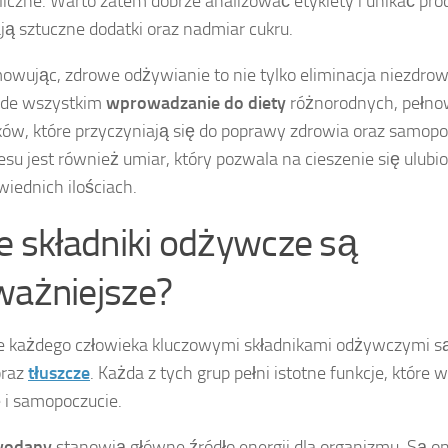
iczne. Warto zatem dobrze analizować etykiety i unikać pro
ją sztuczne dodatki oraz nadmiar cukru.
wując, zdrowe odżywianie to nie tylko eliminacja niezdro
ede wszystkim
wprowadzanie do diety
różnorodnych, pełno
ków, które przyczyniają się do poprawy zdrowia oraz samop
esu jest również umiar, który pozwala na cieszenie się ulu
iednich ilościach.
ie składniki odżywcze są
ważniejsze?
e każdego człowieka kluczowymi składnikami odżywczymi s
raz
tłuszcze
. Każda z tych grup pełni istotne funkcje, które
 i samopoczucie.
wodany
stanowią główne źródło energii dla organizmu. Są o