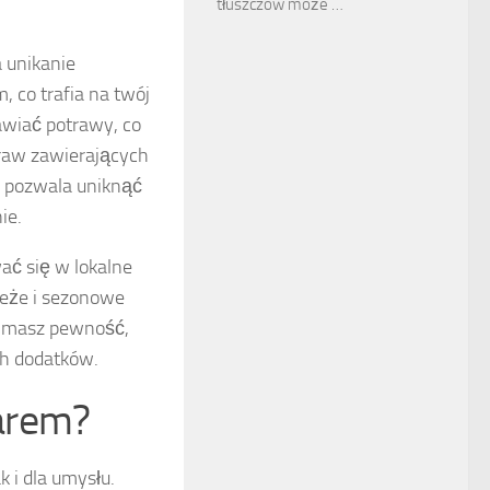
tłuszczów może …
 unikanie
 co trafia na twój
awiać potrawy, co
praw zawierających
o pozwala uniknąć
ie.
ać się w lokalne
ieże i sezonowe
ie masz pewność,
ch dodatków.
iarem?
k i dla umysłu.