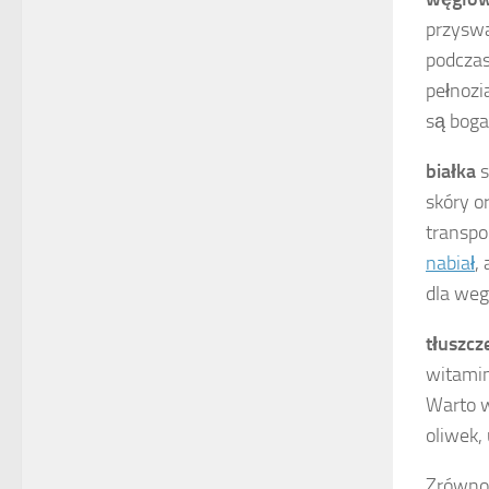
przyswa
podczas
pełnozi
są boga
białka
s
skóry o
transpo
nabiał
,
dla weg
tłuszcz
witamin
Warto w
oliwek,
Zrównow