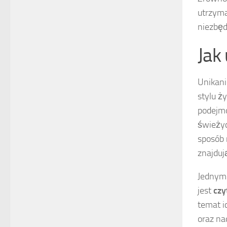
utrzyma
niezbęd
Jak
Unikani
stylu ż
podejmo
świeżyc
sposób 
znajduj
Jednym 
jest
czy
temat i
oraz na