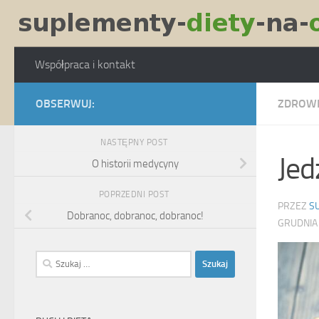
Skip to content
Współpraca i kontakt
OBSERWUJ:
ZDROW
NASTĘPNY POST
Jed
O historii medycyny
POPRZEDNI POST
PRZEZ
S
Dobranoc, dobranoc, dobranoc!
GRUDNIA
Szukaj: