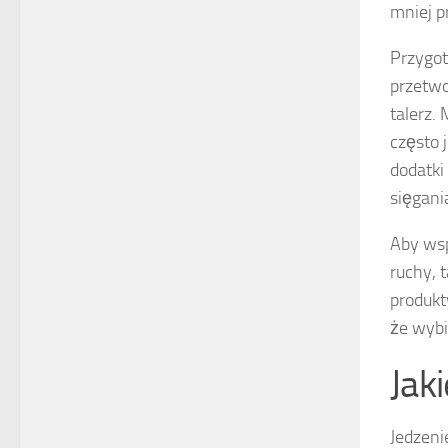
mniej p
Przygot
przetwo
talerz.
często 
dodatki
sięgani
Aby ws
ruchy, 
produkt
że wybi
Jak
Jedzeni