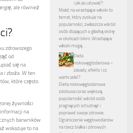
i jak jej używać?
rgię, ale również
Maść na wrastające włoski to
temat, który zyskuje na
popularności, zwłaszcza wśród
ci?
osób dbających o gładką skórę
w okolicach bikini. Wrastające
włoski mogą …
nku zdrowszego
Dieta
ząć od
niskowęglodanowa –
piać się na
zasady, efekty i co
a i zboża. W ten
warto jeść?
ów, które często
Dieta niskowęglodanowa
zdobywa coraz większą
popularność wśród osób
zonej żywności
pragnących schudnąć i
informacji na
poprawić swoje zdrowie.
ucznych barwników
Ograniczenie węglowodanów
na rzecz białka i zdrowych
waż wskazuje to na