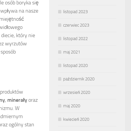
e osób boryka się
o wpływa na nasze
listopad 2023
umiejętność
czerwiec 2023
awidłowego
iecie, który nie
listopad 2022
bez wyrzutów
 sposób
maj 2021
listopad 2020
październik 2020
 produktów
wrzesień 2020
ny
,
minerały
oraz
maj 2020
anizmu. W
nadmiernym
kwiecień 2020
raz ogólny stan