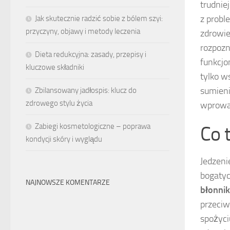
trudnie
z probl
Jak skutecznie radzić sobie z bólem szyi:
przyczyny, objawy i metody leczenia
zdrowie
rozpozn
Dieta redukcyjna: zasady, przepisy i
funkcjo
kluczowe składniki
tylko w
sumieni
Zbilansowany jadłospis: klucz do
zdrowego stylu życia
wprowad
Zabiegi kosmetologiczne – poprawa
Co 
kondycji skóry i wyglądu
Jedzeni
bogaty
NAJNOWSZE KOMENTARZE
błonnik
przeciw
spożyci