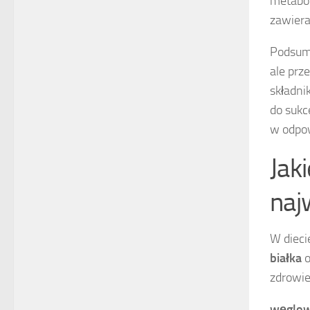
metabol
zawiera
Podsumo
ale prz
składni
do sukc
w odpow
Jak
naj
W dieci
białka
o
zdrowie
węglo