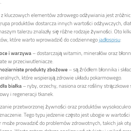
.
z kluczowych elementów zdrowego odżywiania jest zróżnic
rupa produktów dostarcza innych wartości odżywczych, dla
naszym talerzu znalazły się różne rodzaje żywności. Oto kil
ków, które warto wprowadzić do codziennego
jadłospisu
:
ce i warzywa
– dostarczają witamin, minerałów oraz błonni
ate w przeciwutleniacze.
noziarniste produkty zbożowe
– są źródłem błonnika i skł
eralnych, które wspierają zdrowie układu pokarmowego.
dła białka
– ryby, orzechy, nasiona oraz rośliny strączkowe 
owy i regeneracji tkanek.
czanie przetworzonej żywności oraz produktów wysokocukr
 znaczenie. Tego typu jedzenie często jest ubogie w wartości
 może prowadzić do problemów zdrowotnych, takich jak oty