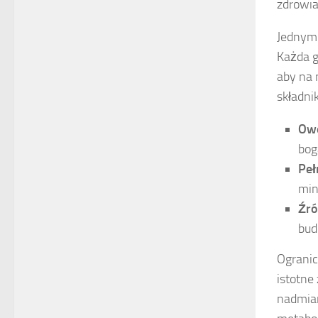
zdrowia
Jednym 
Każda g
aby na 
składni
Owo
bog
Peł
min
Źró
bud
Ograni
istotne
nadmiar