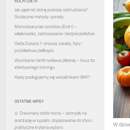
RUCH I DIETA
Jak ujędrnić skórę podczas odchudzania?
Skuteczne metody i porady
Monostearynian sorbitolu (E491) –
właściwości, zastosowanie i bezpieczeństwo
Dieta Dukana 7-dniowa: zasady, fazy i
przykładowy jadłospis
Wyciskanie hantli na ławce płaskiej – klucz do
efektywnego treningu
Kiedy posługujemy się wskaźnikiem BMI?
OSTATNIE WPISY
Drewniany stolik nocny – pomysły na
aranżację w sypialni, dopasowanie do stylu i
W dzisi
praktyczne kryteria wyboru