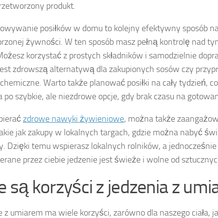
rzetworzony produkt.
owywanie posiłków w domu to kolejny efektywny sposób na
rzonej żywności. W ten sposób masz pełną kontrolę nad tym,
 Możesz korzystać z prostych składników i samodzielnie dopr
jest zdrowszą alternatywą dla zakupionych sosów czy przy
 chemiczne. Warto także planować posiłki na cały tydzień, c
a po szybkie, ale niezdrowe opcje, gdy brak czasu na gotowan
pierać
zdrowe nawyki żywieniowe
, można także zaangażow
takie jak zakupy w lokalnych targach, gdzie można nabyć św
y. Dzięki temu wspierasz lokalnych rolników, a jednocześn
erane przez ciebie jedzenie jest świeże i wolne od sztuczny
ie są korzyści z jedzenia z um
e z umiarem ma wiele korzyści, zarówno dla naszego ciała, ja