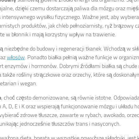
jalne, dzięki czemu dostarczają paliwa dla mózgu oraz mięśn
 intensywnego wysiłku fizycznego. Ważne jest, aby wybie
arnistych produktów, jak chleb pełnoziarnisty, ryż brązowy c
te w błonnik i mają korzystny wpływ na trawienie.
ą niezbędne do budowy i regeneracji tkanek. Wchodzą w skła
raz
włosów
. Ponadto białka pełnią ważne funkcje w organizmi
rt enzymów i hormonów. Dobrymi źródłami białka są chude 
 a także rośliny strączkowe oraz orzechy, które są doskona
etarian i wegan.
e
, choć często demonizowane, są równie istotne. Odpowiada
 A, D, E i K oraz wspierają funkcjonowanie mózgu i układu 
ybierać zdrowe tłuszcze, zawarte w rybach, awokado, orzec
 unikając jednocześnie tłuszczów trans i nasyconych.
ażona dieta, bogata w wszystkie powyższe składniki, jest 