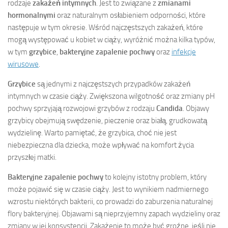
rodzaje
zakażeń intymnych
. Jest to związane z
zmianami
hormonalnymi
oraz naturalnym osłabieniem odporności, które
następuje w tym okresie. Wśród najczęstszych zakażeń, które
mogą występować u kobiet w ciąży, wyróżnić można kilka typów,
w tym
grzybice
,
bakteryjne zapalenie pochwy
oraz
infekcje
wirusowe
.
Grzybice
są jednymi z najczęstszych przypadków zakażeń
intymnych w czasie ciąży. Zwiększona wilgotność oraz zmiany pH
pochwy sprzyjają rozwojowi grzybów z rodzaju
Candida
. Objawy
grzybicy obejmują swędzenie, pieczenie oraz białą, grudkowatą
wydzielinę. Warto pamiętać, że grzybica, choć nie jest
niebezpieczna dla dziecka, może wpływać na komfort życia
przyszłej matki.
Bakteryjne zapalenie pochwy
to kolejny istotny problem, który
może pojawić się w czasie ciąży. Jest to wynikiem nadmiernego
wzrostu niektórych bakterii, co prowadzi do zaburzenia naturalnej
flory bakteryjnej. Objawami są nieprzyjemny zapach wydzieliny oraz
zmiany w jej konsystencji. Zakażenie to może być groźne, jeśli nie