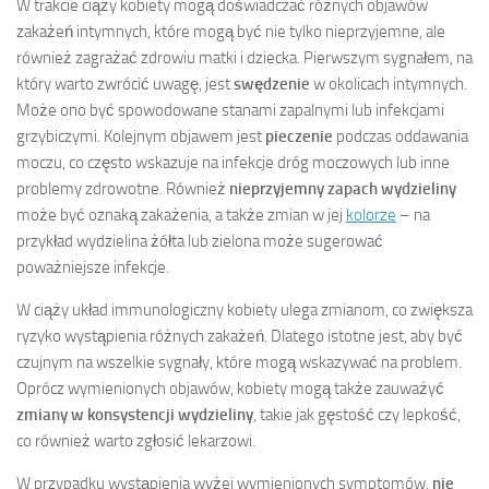
W trakcie ciąży kobiety mogą doświadczać różnych objawów
zakażeń intymnych, które mogą być nie tylko nieprzyjemne, ale
również zagrażać zdrowiu matki i dziecka. Pierwszym sygnałem, na
który warto zwrócić uwagę, jest
swędzenie
w okolicach intymnych.
Może ono być spowodowane stanami zapalnymi lub infekcjami
grzybiczymi. Kolejnym objawem jest
pieczenie
podczas oddawania
moczu, co często wskazuje na infekcje dróg moczowych lub inne
problemy zdrowotne. Również
nieprzyjemny zapach wydzieliny
może być oznaką zakażenia, a także zmian w jej
kolorze
– na
przykład wydzielina żółta lub zielona może sugerować
poważniejsze infekcje.
W ciąży układ immunologiczny kobiety ulega zmianom, co zwiększa
ryzyko wystąpienia różnych zakażeń. Dlatego istotne jest, aby być
czujnym na wszelkie sygnały, które mogą wskazywać na problem.
Oprócz wymienionych objawów, kobiety mogą także zauważyć
zmiany w konsystencji wydzieliny
, takie jak gęstość czy lepkość,
co również warto zgłosić lekarzowi.
W przypadku wystąpienia wyżej wymienionych symptomów,
nie