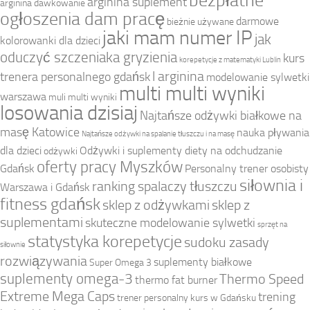
bezpłatne
arginina suplement
arginina dawkowanie
ogłoszenia dam pracę
darmowe
bieżnie używane
jaki mam numer IP
jak
kolorowanki dla dzieci
oduczyć szczeniaka gryzienia
kurs
korepetycje z matematyki Lublin
l arginina
trenera personalnego gdańsk
modelowanie sylwetki
multi multi wyniki
warszawa
muli multi wyniki
losowania dzisiaj
Najtańsze odżywki białkowe na
masę Katowice
nauka pływania
Najtańsze odżywki na spalanie tłuszczu i na masę
dla dzieci
Odżywki i suplementy diety na odchudzanie
odżywki
oferty pracy Myszków
Gdańsk
Personalny trener osobisty
siłownia i
ranking spalaczy tłuszczu
Warszawa i Gdańsk
fitness gdańsk
sklep z odżywkami
sklep z
suplementami
skuteczne modelowanie sylwetki
sprzęt na
statystyka korepetycje
sudoku zasady
siłownie
rozwiązywania
suplementy białkowe
Super Omega 3
suplementy omega-3
Thermo Speed
thermo fat burner
Extreme Mega Caps
trening
trener personalny kurs w Gdańsku