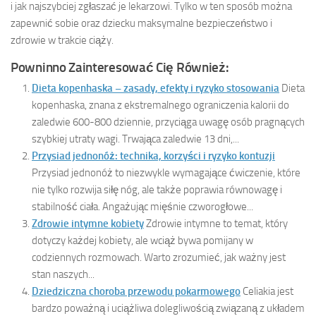
i jak najszybciej zgłaszać je lekarzowi. Tylko w ten sposób można
zapewnić sobie oraz dziecku maksymalne bezpieczeństwo i
zdrowie w trakcie ciąży.
Powninno Zainteresować Cię Również:
Dieta kopenhaska – zasady, efekty i ryzyko stosowania
Dieta
kopenhaska, znana z ekstremalnego ograniczenia kalorii do
zaledwie 600-800 dziennie, przyciąga uwagę osób pragnących
szybkiej utraty wagi. Trwająca zaledwie 13 dni,...
Przysiad jednonóż: technika, korzyści i ryzyko kontuzji
Przysiad jednonóż to niezwykle wymagające ćwiczenie, które
nie tylko rozwija siłę nóg, ale także poprawia równowagę i
stabilność ciała. Angażując mięśnie czworogłowe...
Zdrowie intymne kobiety
Zdrowie intymne to temat, który
dotyczy każdej kobiety, ale wciąż bywa pomijany w
codziennych rozmowach. Warto zrozumieć, jak ważny jest
stan naszych...
Dziedziczna choroba przewodu pokarmowego
Celiakia jest
bardzo poważną i uciążliwa dolegliwością związaną z układem