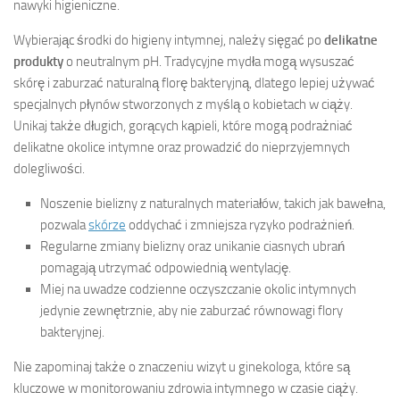
nawyki higieniczne.
Wybierając środki do higieny intymnej, należy sięgać po
delikatne
produkty
o neutralnym pH. Tradycyjne mydła mogą wysuszać
skórę i zaburzać naturalną florę bakteryjną, dlatego lepiej używać
specjalnych płynów stworzonych z myślą o kobietach w ciąży.
Unikaj także długich, gorących kąpieli, które mogą podrażniać
delikatne okolice intymne oraz prowadzić do nieprzyjemnych
dolegliwości.
Noszenie bielizny z naturalnych materiałów, takich jak bawełna,
pozwala
skórze
oddychać i zmniejsza ryzyko podrażnień.
Regularne zmiany bielizny oraz unikanie ciasnych ubrań
pomagają utrzymać odpowiednią wentylację.
Miej na uwadze codzienne oczyszczanie okolic intymnych
jedynie zewnętrznie, aby nie zaburzać równowagi flory
bakteryjnej.
Nie zapominaj także o znaczeniu wizyt u ginekologa, które są
kluczowe w monitorowaniu zdrowia intymnego w czasie ciąży.