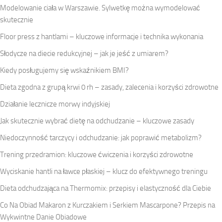
Modelowanie ciała w Warszawie. Sylwetkę można wymodelować
skutecznie
Floor press z hantlami – kluczowe informacje i technika wykonania
Słodycze na diecie redukcyjnej – jak je jeść z umiarem?
Kiedy posługujemy się wskaźnikiem BMI?
Dieta zgodna z grupą krwi 0 rh – zasady, zalecenia i korzyści zdrowotne
Działanie lecznicze morwy indyjskiej
Jak skutecznie wybrać dietę na odchudzanie – kluczowe zasady
Niedoczynność tarczycy i odchudzanie: jak poprawić metabolizm?
Trening przedramion: kluczowe ćwiczenia i korzyści zdrowotne
Wyciskanie hantli na ławce płaskiej – klucz do efektywnego treningu
Dieta odchudzająca na Thermomix: przepisy i elastyczność dla Ciebie
Co Na Obiad Makaron z Kurczakiem i Serkiem Mascarpone? Przepis na
Wykwintne Danie Obiadowe