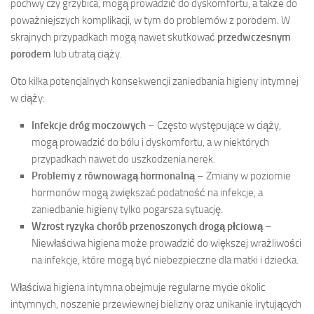
pochwy czy grzybica, mogą prowadzić do dyskomfortu, a także do
poważniejszych komplikacji, w tym do problemów z porodem. W
skrajnych przypadkach mogą nawet skutkować
przedwczesnym
porodem
lub utratą ciąży.
Oto kilka potencjalnych konsekwencji zaniedbania higieny intymnej
w ciąży:
Infekcje dróg moczowych
– Często występujące w ciąży,
mogą prowadzić do bólu i dyskomfortu, a w niektórych
przypadkach nawet do uszkodzenia nerek.
Problemy z równowagą hormonalną
– Zmiany w poziomie
hormonów mogą zwiększać podatność na infekcje, a
zaniedbanie higieny tylko pogarsza sytuację.
Wzrost ryzyka chorób przenoszonych drogą płciową
–
Niewłaściwa higiena może prowadzić do większej wrażliwości
na infekcje, które mogą być niebezpieczne dla matki i dziecka.
Właściwa higiena intymna obejmuje regularne mycie okolic
intymnych, noszenie przewiewnej bielizny oraz unikanie irytujących