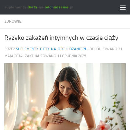
Skip to content
ZDROWIE
Ryzyko zakażeń intymnych w czasie ciąży
PRZEZ
SUPLEMENTY-DIETY-NA-ODCHUDZANIE.PL
· OPUBLIKOWANO
31
MAJA 2014
· ZAKTUALIZOWANO
11 GRUDNIA 2025