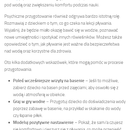
pod wodą oraz zwiększeniu komfortu podczas nauki.
Psychiczne przygotowanie również odgrywa bardzo istotną rolę.
Rozmawiaj z dzieckiem o tym, co go czeka na lekcji pływania.
Wyjaśnij, że będzie miało okazję bawić się w wodzie, poznawać
nowe umiejętności i spotykać innych rówieśników. Możesz także
opowiedzieć o tym, jak pływanie jest ważne dla bezpieczeństwa
nad wodą oraz korzystne dla zdrowia.
Oto kilka dodatkowych wskazówek, które mogą pomóc w procesie
przygotowania:
Poleć wcześniejsze wizyty na basenie
– Jeśli to możliwe,
zabierz dziecko na basen przed zajęciami, aby oswoiło się z
wodą i atmosferą w obiekcie.
Graj w gry wodne
– Przygotuj dziecko do doświadczenia wody
poprzez zabawę w basenie, na przykład w skakanie do wody
czy łapanie piłek.
Modeluj pozytywne nastawienie
– Pokaż, że sam/a czujesz
się komfortowo i cieszysz się z pływania, co może przenieść