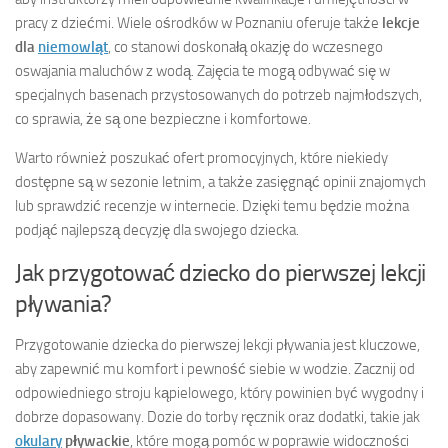
pracy z dziećmi. Wiele ośrodków w Poznaniu oferuje także
lekcje
dla
niemowląt
, co stanowi doskonałą okazję do wczesnego
oswajania maluchów z wodą. Zajęcia te mogą odbywać się w
specjalnych basenach przystosowanych do potrzeb najmłodszych,
co sprawia, że są one bezpieczne i komfortowe.
Warto również poszukać ofert promocyjnych, które niekiedy
dostępne są w sezonie letnim, a także zasięgnąć opinii znajomych
lub sprawdzić recenzje w internecie. Dzięki temu będzie można
podjąć najlepszą decyzję dla swojego dziecka.
Jak przygotować dziecko do pierwszej lekcji
pływania?
Przygotowanie dziecka do pierwszej lekcji pływania jest kluczowe,
aby zapewnić mu komfort i pewność siebie w wodzie. Zacznij od
odpowiedniego stroju kąpielowego, który powinien być wygodny i
dobrze dopasowany. Dozie do torby ręcznik oraz dodatki, takie jak
okulary
pływackie
, które mogą pomóc w poprawie widoczności