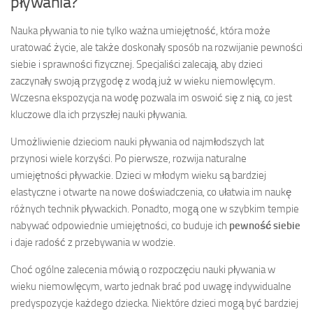
pływania?
Nauka pływania to nie tylko ważna umiejętność, która może
uratować życie, ale także doskonały sposób na rozwijanie pewności
siebie i sprawności fizycznej. Specjaliści zalecają, aby dzieci
zaczynały swoją przygodę z wodą już w wieku niemowlęcym.
Wczesna ekspozycja na wodę pozwala im oswoić się z nią, co jest
kluczowe dla ich przyszłej nauki pływania.
Umożliwienie dzieciom nauki pływania od najmłodszych lat
przynosi wiele korzyści. Po pierwsze, rozwija naturalne
umiejętności pływackie. Dzieci w młodym wieku są bardziej
elastyczne i otwarte na nowe doświadczenia, co ułatwia im naukę
różnych technik pływackich. Ponadto, mogą one w szybkim tempie
nabywać odpowiednie umiejętności, co buduje ich
pewność siebie
i daje radość z przebywania w wodzie.
Choć ogólne zalecenia mówią o rozpoczęciu nauki pływania w
wieku niemowlęcym, warto jednak brać pod uwagę indywidualne
predyspozycje każdego dziecka. Niektóre dzieci mogą być bardziej