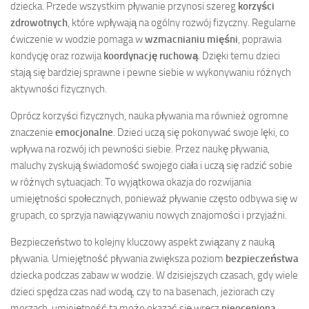
dziecka. Przede wszystkim pływanie przynosi szereg
korzyści
zdrowotnych
, które wpływają na ogólny rozwój fizyczny. Regularne
ćwiczenie w wodzie pomaga w
wzmacnianiu mięśni
, poprawia
kondycję oraz rozwija
koordynację ruchową
. Dzięki temu dzieci
stają się bardziej sprawne i pewne siebie w wykonywaniu różnych
aktywności fizycznych.
Oprócz korzyści fizycznych, nauka pływania ma również ogromne
znaczenie
emocjonalne
. Dzieci uczą się pokonywać swoje lęki, co
wpływa na rozwój ich pewności siebie. Przez naukę pływania,
maluchy zyskują świadomość swojego ciała i uczą się radzić sobie
w różnych sytuacjach. To wyjątkowa okazja do rozwijania
umiejętności społecznych, ponieważ pływanie często odbywa się w
grupach, co sprzyja nawiązywaniu nowych znajomości i przyjaźni.
Bezpieczeństwo to kolejny kluczowy aspekt związany z nauką
pływania. Umiejętność pływania zwiększa poziom
bezpieczeństwa
dziecka podczas zabaw w wodzie. W dzisiejszych czasach, gdy wiele
dzieci spędza czas nad wodą, czy to na basenach, jeziorach czy
morzach, umiejętność ta może okazać się wręcz
nieoceniona
.