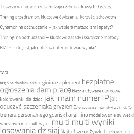
Tłuszcze w diecie: ich rola, rodzaje i źródła zdrowych tłuszczy
Trening przedramion: kluczowe ćwiczenia i korzyści zdrowotne
Cynamon na odchudzanie – jak wspiera metabolizm i apetyt?
Treningi na odchudzanie – kluczowe zasady i skuteczne metody
BMI – co to jest, jak obliczać i interpretować wyniki?
TAGI
bezpłatne
arginina suplement
arginina dawkowanie
ogłoszenia dam pracę
darmowe
bieżnie używane
jaki mam numer IP
jak
kolorowanki dla dzieci
oduczyć szczeniaka gryzienia
kurs
korepetycje z matematyki Lublin
l arginina
trenera personalnego gdańsk
modelowanie sylwetki
multi multi wyniki
warszawa
muli multi wyniki
losowania dzisiaj
Najtańsze odżywki białkowe na