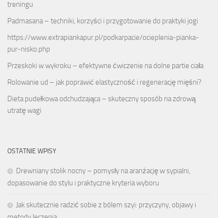
treningu
Padmasana – techniki, korzyści i przygotowanie do praktyki jogi
https://www.extrapiankapur.pl/podkarpacie/ocieplenia-pianka-
pur-nisko.php
Przeskoki w wykroku – efektywne ćwiczenie na dolne partie ciała
Rolowanie ud – jak poprawić elastyczność i regenerację mięśni?
Dieta pudełkowa odchudzająca – skuteczny sposób na zdrową
utratę wagi
OSTATNIE WPISY
Drewniany stolik nocny – pomysły na aranżację w sypialni,
dopasowanie do stylu i praktyczne kryteria wyboru
Jak skutecznie radzić sobie z bólem szyi: przyczyny, objawy i
metody leczenia