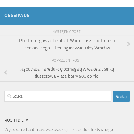
OBSERWUJ:
NASTĘPNY POST
Plan treningowy dla kobiet. Warto poszukać trenera
personalnego – trening indywidualny Wrocław
POPRZEDNI POST
Jagody acai na redukcję pomagają w walce z tkanką
tłuszczową – acai berry 900 opinie.
Szukaj:
RUCH I DIETA
Wyciskanie hantli na ławce płaskiej – klucz do efektywnego