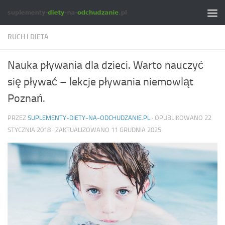
Skip to content
RUCH I DIETA
Nauka pływania dla dzieci. Warto nauczyć
się pływać – lekcje pływania niemowląt
Poznań.
PRZEZ
SUPLEMENTY-DIETY-NA-ODCHUDZANIE.PL
· OPUBLIKOWANO
22
STYCZNIA 2018
· ZAKTUALIZOWANO
11 GRUDNIA 2025