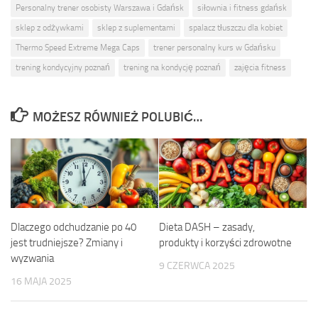
Personalny trener osobisty Warszawa i Gdańsk
siłownia i fitness gdańsk
sklep z odżywkami
sklep z suplementami
spalacz tłuszczu dla kobiet
Thermo Speed Extreme Mega Caps
trener personalny kurs w Gdańsku
trening kondycyjny poznań
trening na kondycję poznań
zajęcia fitness
MOŻESZ RÓWNIEŻ POLUBIĆ…
Dlaczego odchudzanie po 40
Dieta DASH – zasady,
jest trudniejsze? Zmiany i
produkty i korzyści zdrowotne
wyzwania
9 CZERWCA 2025
16 MAJA 2025