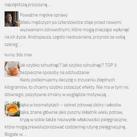
najczęstszą przyczyną …
Poważne męskie sprawy
Wielu mężczyzn po czterdziestce staje przed nowymi
wyzwaniami zdrowotnymi, które mogą znacząco wpłynąć
na ich życie. Andropauza, często niedoceniana, przynosi ze sobą
szereg …
kursy 3ds max
Jak szybko schudnąć? Jak szybko schudnąć? TOP 3
bezpieczne sposoby na odchudzanie
Kiedy podejmujemy decyzję o zrzuceniu zbędnych
kilogramów, to chcemy szybko zobaczyć efekty. Nie ma w tym nic
dziwnego; pozytywne zmiany w wyglądzie motywują …
Jajka w kosmetykach – sekret zdrowej skóry i włosów
Jajka, znane głównie jako pyszny składnik wielu potraw,
kryją w sobie także niezwykłe właściwości pielęgnacyjne,
które mogą zrewolucjonizować codzienną rutynę pielęgnacyjną.
Bogate w …