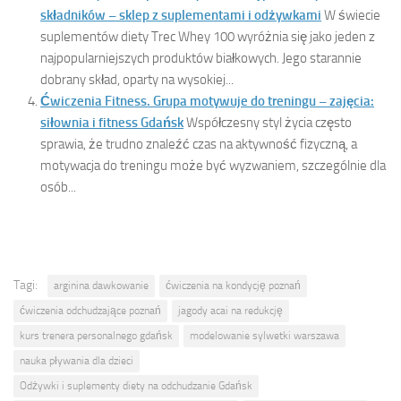
składników – sklep z suplementami i odżywkami
W świecie
suplementów diety Trec Whey 100 wyróżnia się jako jeden z
najpopularniejszych produktów białkowych. Jego starannie
dobrany skład, oparty na wysokiej...
Ćwiczenia Fitness. Grupa motywuje do treningu – zajęcia:
siłownia i fitness Gdańsk
Współczesny styl życia często
sprawia, że trudno znaleźć czas na aktywność fizyczną, a
motywacja do treningu może być wyzwaniem, szczególnie dla
osób...
Tagi:
arginina dawkowanie
ćwiczenia na kondycję poznań
ćwiczenia odchudzające poznań
jagody acai na redukcję
kurs trenera personalnego gdańsk
modelowanie sylwetki warszawa
nauka pływania dla dzieci
Odżywki i suplementy diety na odchudzanie Gdańsk