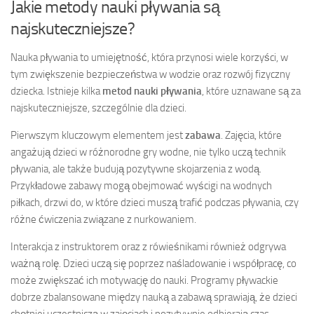
Jakie metody nauki pływania są
najskuteczniejsze?
Nauka pływania to umiejętność, która przynosi wiele korzyści, w
tym zwiększenie bezpieczeństwa w wodzie oraz rozwój fizyczny
dziecka. Istnieje kilka
metod nauki pływania
, które uznawane są za
najskuteczniejsze, szczególnie dla dzieci.
Pierwszym kluczowym elementem jest
zabawa
. Zajęcia, które
angażują dzieci w różnorodne gry wodne, nie tylko uczą technik
pływania, ale także budują pozytywne skojarzenia z wodą.
Przykładowe zabawy mogą obejmować wyścigi na wodnych
piłkach, drzwi do, w które dzieci muszą trafić podczas pływania, czy
różne ćwiczenia związane z nurkowaniem.
Interakcja z instruktorem oraz z rówieśnikami również odgrywa
ważną rolę. Dzieci uczą się poprzez naśladowanie i współpracę, co
może zwiększać ich motywację do nauki. Programy pływackie
dobrze zbalansowane między nauką a zabawą sprawiają, że dzieci
chętniej uczestniczą w zajęciach i pozytywnie odbierają czas