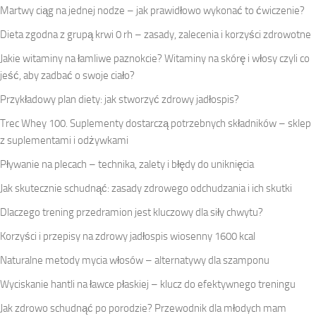
Martwy ciąg na jednej nodze – jak prawidłowo wykonać to ćwiczenie?
Dieta zgodna z grupą krwi 0 rh – zasady, zalecenia i korzyści zdrowotne
Jakie witaminy na łamliwe paznokcie? Witaminy na skórę i włosy czyli co
jeść, aby zadbać o swoje ciało?
Przykładowy plan diety: jak stworzyć zdrowy jadłospis?
Trec Whey 100. Suplementy dostarczą potrzebnych składników – sklep
z suplementami i odżywkami
Pływanie na plecach – technika, zalety i błędy do uniknięcia
Jak skutecznie schudnąć: zasady zdrowego odchudzania i ich skutki
Dlaczego trening przedramion jest kluczowy dla siły chwytu?
Korzyści i przepisy na zdrowy jadłospis wiosenny 1600 kcal
Naturalne metody mycia włosów – alternatywy dla szamponu
Wyciskanie hantli na ławce płaskiej – klucz do efektywnego treningu
Jak zdrowo schudnąć po porodzie? Przewodnik dla młodych mam