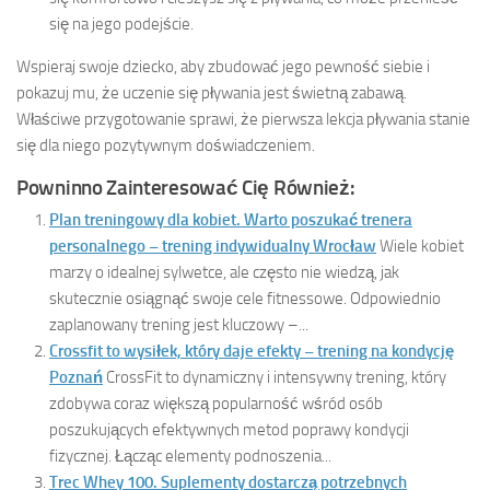
się na jego podejście.
Wspieraj swoje dziecko, aby zbudować jego pewność siebie i
pokazuj mu, że uczenie się pływania jest świetną zabawą.
Właściwe przygotowanie sprawi, że pierwsza lekcja pływania stanie
się dla niego pozytywnym doświadczeniem.
Powninno Zainteresować Cię Również:
Plan treningowy dla kobiet. Warto poszukać trenera
personalnego – trening indywidualny Wrocław
Wiele kobiet
marzy o idealnej sylwetce, ale często nie wiedzą, jak
skutecznie osiągnąć swoje cele fitnessowe. Odpowiednio
zaplanowany trening jest kluczowy –...
Crossfit to wysiłek, który daje efekty – trening na kondycję
Poznań
CrossFit to dynamiczny i intensywny trening, który
zdobywa coraz większą popularność wśród osób
poszukujących efektywnych metod poprawy kondycji
fizycznej. Łącząc elementy podnoszenia...
Trec Whey 100. Suplementy dostarczą potrzebnych