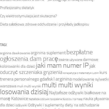
Profesjonalny dietetyk
Czy elektrostymulacja jest skuteczna?
Dieta sałatkowa: zdrowe odchudzanie i przykłady jadłospisu
TAGI
bezpłatne
arginina suplement
arginina dawkowanie
ogłoszenia dam pracę
darmowe
bieżnie używane
jaki mam numer IP
jak
kolorowanki dla dzieci
oduczyć szczeniaka gryzienia
kurs
korepetycje z matematyki Lublin
l arginina
trenera personalnego gdańsk
modelowanie sylwetki
multi multi wyniki
warszawa
muli multi wyniki
losowania dzisiaj
Najtańsze odżywki białkowe na
masę Katowice
nauka pływania
Najtańsze odżywki na spalanie tłuszczu i na masę
dla dzieci
Odżywki i suplementy diety na odchudzanie
odżywki