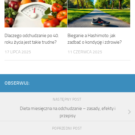
Dlaczego odchudzanie po 40.
Bieganie a Hashimoto: jak
roku życia jest takie trudne?
zadbać o kondycję i zdrowie?
17 LIPCA 2025
11 CZERWCA 2025
OBSERWUJ:
NASTĘPNY POST
Dieta miesięczna na odchudzanie – zasady, efekty i
przepisy
POPRZEDNI POST