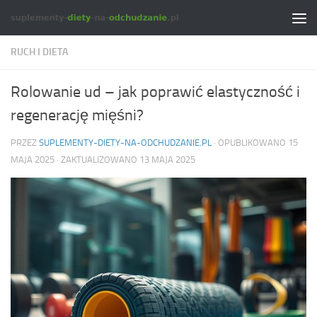
Skip to content
RUCH I DIETA
Rolowanie ud – jak poprawić elastyczność i
regenerację mięśni?
PRZEZ
SUPLEMENTY-DIETY-NA-ODCHUDZANIE.PL
· OPUBLIKOWANO
15
MAJA 2025
· ZAKTUALIZOWANO
13 MAJA 2025