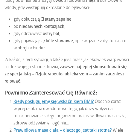
Kiedy powinieneś zrezygnować z rolowania mięśni ud? Głównie
wtedy, gdy występują określone dolegliwości:
gdy dokuczają Ci
stany zapalne
,
po
niedawnych kontuzjach
,
gdy odczuwasz
ostry ból
,
gdy pojawiają się
bóle stawowe
, np. związane z dysfunkcjami
w obrębie bioder.
W każdej z tych sytuacji, a także jeśli masz jakiekolwiek wątpliwości
co do swojego stanu zdrowia,
zawsze najlepiej skonsultować się
ze specjalistą – fizjoterapeutą lub lekarzem – zanim zaczniesz
rolować.
Powninno Zainteresować Cię Również:
Kiedy posługujemy się wskaźnikiem BMI?
Obecnie coraz
więcej osób ma świadomość tego, jak duży wpływ na
funkcjonowanie całego organizmu ma prawidłowa masa ciała,
zdrowe odżywianie i ogólnie...
Prawidłowa masa ciała – dlaczego jest tak istotna?
Wiele