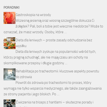
PORADNIKI
Gastroskopia na wrzody
Wczesną jesienią oraz wiosną szczególnie dokucza Ci
żołądek? Pali, boli a tobie jest wiecznie niedobrze? Może to
oznaczać, że masz wrzody. Osoby, które …
Dieta dla leniwych – proste zasady odchudzania bez
wysiłku
Dieta dla leniwych zyskuje na popularności wśród tych,
którzy pragną schudnąć, ale nie mają czasu ani ochoty na
skomplikowane przepisy i długie godziny …
Rehabilitacja po tracheotomii: kluczowe aspekty powrotu
do zdrowia
Powrót do zdrowia po tracheotomii to proces, który
wymaga nie tylko wsparcia medycznego, ale także zaangażowania
ze strony pacjenta i jego bliskich. Po …
Ćwiczenia na triceps z hantlami – skuteczne porady i