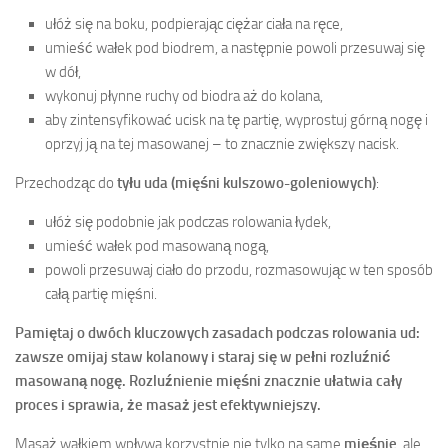
ułóż się na boku, podpierając ciężar ciała na ręce,
umieść wałek pod biodrem, a następnie powoli przesuwaj się
w dół,
wykonuj płynne ruchy od biodra aż do kolana,
aby zintensyfikować ucisk na tę partię, wyprostuj górną nogę i
oprzyj ją na tej masowanej – to znacznie zwiększy nacisk.
Przechodząc do
tyłu uda (mięśni kulszowo-goleniowych)
:
ułóż się podobnie jak podczas rolowania łydek,
umieść wałek pod masowaną nogą,
powoli przesuwaj ciało do przodu, rozmasowując w ten sposób
całą partię mięśni.
Pamiętaj o dwóch kluczowych zasadach podczas rolowania ud:
zawsze omijaj staw kolanowy i staraj się w pełni rozluźnić
masowaną nogę. Rozluźnienie mięśni znacznie ułatwia cały
proces i sprawia, że masaż jest efektywniejszy.
Masaż wałkiem wpływa korzystnie nie tylko na same
mięśnie
, ale