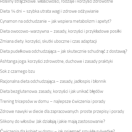
Rośliny strączkowe: właściwości, rodzaje i korzyści zdrowotne
Dieta 14 dni – szybka utrata wagi i zdrowe odżywianie
Cynamon na odchudzanie – jak wspiera metabolizm i apetyt?
Dieta owocowo-warzywna – zasady, korzyści i przykładowe posiłki
Zmiana diety: korzyści, skutki uboczne i czas adaptacji
Dieta pudełkowa odchudzająca – jak skutecznie schudnąć z dostawą?
Ashtanga joga: korzyści zdrowotne, duchowe i zasady praktyki
Sok z czarnego bzu
Racjonalna dieta odchudzająca – zasady, jadłospis i błonnik
Dieta bezglutenowa: zasady, korzyści i jak unikać błędów
Trening tricepsów w domu – najlepsze ćwiczenia i porady
Zdrowe nawyki w diecie dla zapracowanych: proste przepisy i porady
Silikony do włosów: Jak działają i jakie mają zastosowanie?
Ćwiczenia dla kobiet w domu – jak osiągnąć smukłą sylwetkę?