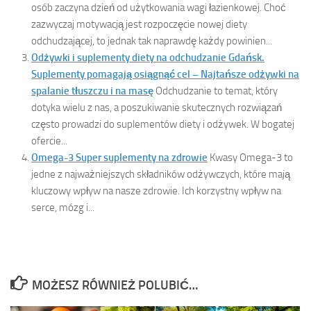
osób zaczyna dzień od użytkowania wagi łazienkowej. Choć
zazwyczaj motywacją jest rozpoczęcie nowej diety
odchudzającej, to jednak tak naprawdę każdy powinien...
Odżywki i suplementy diety na odchudzanie Gdańsk.
Suplementy pomagają osiągnąć cel – Najtańsze odżywki na
spalanie tłuszczu i na masę
Odchudzanie to temat, który
dotyka wielu z nas, a poszukiwanie skutecznych rozwiązań
często prowadzi do suplementów diety i odżywek. W bogatej
ofercie...
Omega-3 Super suplementy na zdrowie
Kwasy Omega-3 to
jedne z najważniejszych składników odżywczych, które mają
kluczowy wpływ na nasze zdrowie. Ich korzystny wpływ na
serce, mózg i...
MOŻESZ RÓWNIEŻ POLUBIĆ…