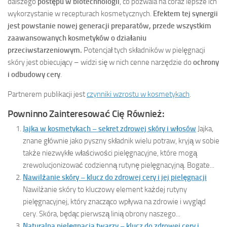
dalszego
postępu w biotechnologii
, co pozwala na coraz lepsze ich
wykorzystanie w recepturach kosmetycznych.
Efektem tej synergii
jest powstanie nowej generacji preparatów, przede wszystkim
zaawansowanych kosmetyków o działaniu
przeciwstarzeniowym.
Potencjał tych składników w pielęgnacji
skóry jest obiecujący – widzi się w nich cenne narzędzie do
ochrony
i odbudowy cery
.
Partnerem publikacji jest
czynniki wzrostu w kosmetykach
.
Powninno Zainteresować Cię Również:
Jajka w kosmetykach – sekret zdrowej skóry i włosów
Jajka,
znane głównie jako pyszny składnik wielu potraw, kryją w sobie
także niezwykłe właściwości pielęgnacyjne, które mogą
zrewolucjonizować codzienną rutynę pielęgnacyjną. Bogate...
Nawilżanie skóry – klucz do zdrowej cery i jej pielęgnacji
Nawilżanie skóry to kluczowy element każdej rutyny
pielęgnacyjnej, który znacząco wpływa na zdrowie i wygląd
cery. Skóra, będąc pierwszą linią obrony naszego...
Naturalna pielęgnacja twarzy – klucz do zdrowej cery i