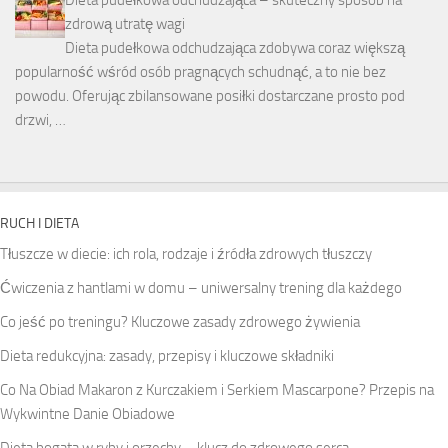
zdrową utratę wagi
Dieta pudełkowa odchudzająca zdobywa coraz większą
popularność wśród osób pragnących schudnąć, a to nie bez
powodu. Oferując zbilansowane posiłki dostarczane prosto pod
drzwi, …
RUCH I DIETA
Tłuszcze w diecie: ich rola, rodzaje i źródła zdrowych tłuszczy
Ćwiczenia z hantlami w domu – uniwersalny trening dla każdego
Co jeść po treningu? Kluczowe zasady zdrowego żywienia
Dieta redukcyjna: zasady, przepisy i kluczowe składniki
Co Na Obiad Makaron z Kurczakiem i Serkiem Mascarpone? Przepis na
Wykwintne Danie Obiadowe
Dieta bogata w ryby i orzechy – klucz do zdrowego serca