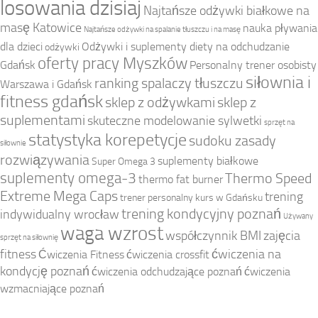
losowania dzisiaj
Najtańsze odżywki białkowe na
masę Katowice
nauka pływania
Najtańsze odżywki na spalanie tłuszczu i na masę
dla dzieci
Odżywki i suplementy diety na odchudzanie
odżywki
oferty pracy Myszków
Gdańsk
Personalny trener osobisty
siłownia i
ranking spalaczy tłuszczu
Warszawa i Gdańsk
fitness gdańsk
sklep z odżywkami
sklep z
suplementami
skuteczne modelowanie sylwetki
sprzęt na
statystyka korepetycje
sudoku zasady
siłownie
rozwiązywania
suplementy białkowe
Super Omega 3
suplementy omega-3
Thermo Speed
thermo fat burner
Extreme Mega Caps
trening
trener personalny kurs w Gdańsku
trening kondycyjny poznań
indywidualny wrocław
Używany
waga wzrost
współczynnik BMI
zajęcia
sprzęt na siłownię
fitness
ćwiczenia na
Ćwiczenia Fitness
ćwiczenia crossfit
kondycję poznań
ćwiczenia odchudzające poznań
ćwiczenia
wzmacniające poznań