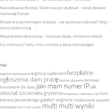
Nauka pływania dla dzieci. Warto nauczyć się pływać – lekcje pływania
niemowląt Poznań.
Śniadanie przed treningiem przepisy – jak się zdrowo odżywiać? Blog –
zacznij dzień z mocą
Redukcja tkanki tłuszczowej – kluczowe zasady i skuteczne metody
Czy miód tuczy? Fakty i mity o miodzie w diecie odchudzającej
TAGI
bezpłatne
arginina suplement
arginina dawkowanie
ogłoszenia dam pracę
darmowe
bieżnie używane
jaki mam numer IP
jak
kolorowanki dla dzieci
oduczyć szczeniaka gryzienia
kurs
korepetycje z matematyki Lublin
l arginina
trenera personalnego gdańsk
modelowanie sylwetki
multi multi wyniki
warszawa
muli multi wyniki