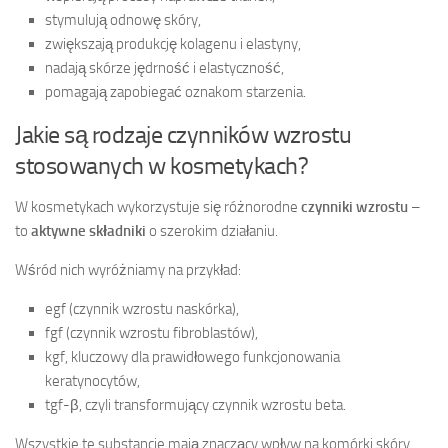
stymulują odnowę skóry,
zwiększają produkcję kolagenu i elastyny,
nadają skórze jędrność i elastyczność,
pomagają zapobiegać oznakom starzenia.
Jakie są rodzaje czynników wzrostu
stosowanych w kosmetykach?
W kosmetykach wykorzystuje się różnorodne
czynniki wzrostu
–
to
aktywne składniki
o szerokim działaniu.
Wśród nich wyróżniamy na przykład:
egf (czynnik wzrostu naskórka),
fgf (czynnik wzrostu fibroblastów),
kgf, kluczowy dla prawidłowego funkcjonowania
keratynocytów,
tgf-β, czyli transformujący czynnik wzrostu beta.
Wszystkie te substancje mają znaczący wpływ na komórki skóry.