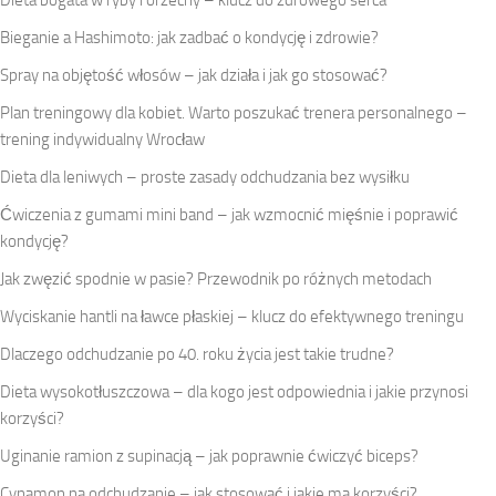
Bieganie a Hashimoto: jak zadbać o kondycję i zdrowie?
Spray na objętość włosów – jak działa i jak go stosować?
Plan treningowy dla kobiet. Warto poszukać trenera personalnego –
trening indywidualny Wrocław
Dieta dla leniwych – proste zasady odchudzania bez wysiłku
Ćwiczenia z gumami mini band – jak wzmocnić mięśnie i poprawić
kondycję?
Jak zwęzić spodnie w pasie? Przewodnik po różnych metodach
Wyciskanie hantli na ławce płaskiej – klucz do efektywnego treningu
Dlaczego odchudzanie po 40. roku życia jest takie trudne?
Dieta wysokotłuszczowa – dla kogo jest odpowiednia i jakie przynosi
korzyści?
Uginanie ramion z supinacją – jak poprawnie ćwiczyć biceps?
Cynamon na odchudzanie – jak stosować i jakie ma korzyści?