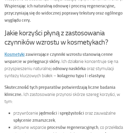
Wspierając ich naturalną odnowę i procesy regeneracyjne,
przyczyniają się do widocznej poprawy tekstury oraz ogólnego
wyglądu cery.
Jakie korzyści płyną z zastosowania
czynników wzrostu w kosmetykach?
Kosmetyki
zawierające czynniki wzrostu stanowią cenne
wsparcie w pielęgnacji skóry.
Ich działanie koncentruje się na
przyspieszeniu naturalnej
odnowy naskórka
oraz stymulacji
syntezy kluczowych białek –
kolagenu typu I
i
elastyny
.
Skuteczność tych preparatów potwierdzają liczne badania
kliniczne.
Ich zastosowanie przynosi skórze szereg korzyści, w
tym:
przywrócenie
jędrności
i
sprężystości
oraz zauważalne
spłycenie zmarszczek
,
aktywne wsparcie
procesów regeneracyjnych
, co przekłada