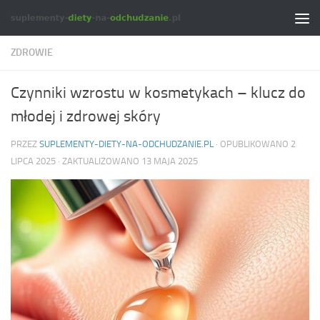
Skip to content
ZDROWIE
Czynniki wzrostu w kosmetykach – klucz do
młodej i zdrowej skóry
PRZEZ
SUPLEMENTY-DIETY-NA-ODCHUDZANIE.PL
· OPUBLIKOWANO
2
LIPCA 2025
· ZAKTUALIZOWANO
13 MAJA 2025