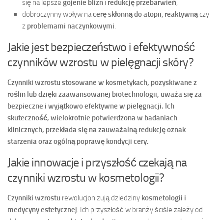
się na lepsze
gojenie blizn
i
redukcję przebarwień
,
dobroczynny wpływ na
cerę skłonną do atopii
,
reaktywną
czy
z
problemami naczynkowymi
.
Jakie jest bezpieczeństwo i efektywność
czynników wzrostu w pielęgnacji skóry?
Czynniki wzrostu stosowane w kosmetykach, pozyskiwane z
roślin lub dzięki zaawansowanej biotechnologii, uważa się za
bezpieczne i wyjątkowo efektywne w pielęgnacji.
Ich
skuteczność, wielokrotnie potwierdzona w badaniach
klinicznych, przekłada się na zauważalną redukcję oznak
starzenia oraz ogólną poprawę kondycji cery.
Jakie innowacje i przyszłość czekają na
czynniki wzrostu w kosmetologii?
Czynniki wzrostu
rewolucjonizują dziedziny
kosmetologii i
medycyny estetycznej
. Ich przyszłość w branży ściśle zależy od