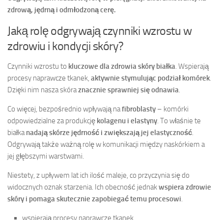
zdrową, jędrną i odmłodzoną cerę.
Jaką rolę odgrywają czynniki wzrostu w
zdrowiu i kondycji skóry?
Czynniki wzrostu to
kluczowe dla zdrowia skóry białka
. Wspierają
procesy naprawcze tkanek,
aktywnie stymulując podział komórek
.
Dzięki nim nasza skóra
znacznie sprawniej się odnawia
.
Co więcej, bezpośrednio wpływają na
fibroblasty
– komórki
odpowiedzialne za produkcję
kolagenu i elastyny
. To właśnie te
białka
nadają skórze jędrność i zwiększają jej elastyczność
.
Odgrywają także ważną rolę w komunikacji między naskórkiem a
jej głębszymi warstwami.
Niestety, z upływem lat ich ilość maleje, co przyczynia się do
widocznych oznak starzenia. Ich obecność jednak
wspiera zdrowie
skóry i pomaga skutecznie zapobiegać temu procesowi
.
wspierają procesy naprawcze tkanek,