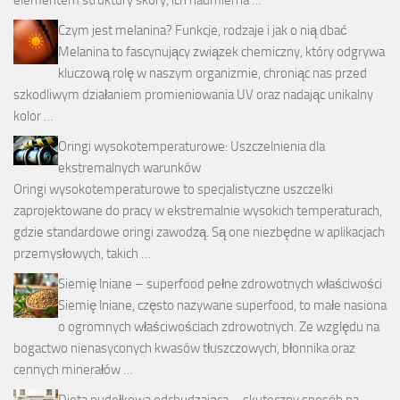
Czym jest melanina? Funkcje, rodzaje i jak o nią dbać
Melanina to fascynujący związek chemiczny, który odgrywa
kluczową rolę w naszym organizmie, chroniąc nas przed
szkodliwym działaniem promieniowania UV oraz nadając unikalny
kolor …
Oringi wysokotemperaturowe: Uszczelnienia dla
ekstremalnych warunków
Oringi wysokotemperaturowe to specjalistyczne uszczelki
zaprojektowane do pracy w ekstremalnie wysokich temperaturach,
gdzie standardowe oringi zawodzą. Są one niezbędne w aplikacjach
przemysłowych, takich …
Siemię lniane – superfood pełne zdrowotnych właściwości
Siemię lniane, często nazywane superfood, to małe nasiona
o ogromnych właściwościach zdrowotnych. Ze względu na
bogactwo nienasyconych kwasów tłuszczowych, błonnika oraz
cennych minerałów …
Dieta pudełkowa odchudzająca – skuteczny sposób na