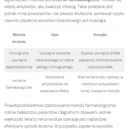
wtedy antybiotyki, aby zwalczyć infekcję. Takie podejście jest
jednak mniej powszechne i nie zawsze skuteczne, ponieważ ryzyko
nawrotu zapalenia wyrostka robaczkowego jest znaczące.
Metoda
Opis
Korzyści
leczenia
Chirurgiczne
Usunięcie wyrostka
Szybkie usunięcie źródła
usunięcie
robaczkowego w trakcie
zapalenia, minimalizowanie
(appendektomia)
zabiegu chirurgicznego.
ryzyka powikłań.
Stosowanie
Brak konieczności operacji w
Leczenie
antybiotyków do
niektórych przypadkach,
farmakologiczne
zwalczania infekcji.
mniej inwazyjna metoda.
Prawdopodobieństwo zastosowania metody farmakologicznej
rośnie zwłaszcza u pacjentów z łagodnymi objawami, jednak
większość lekarzy rekomenduje operację jako najbardziej
efektywny sposób leczenia. W przypadku zapalenia wyrostka