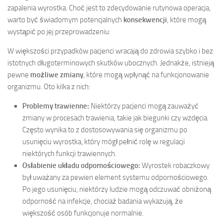
zapalenia wyrostka. Choć jest to zdecydowanie rutynowa operacja,
warto być świadomym potencjalnych
konsekwencji
, które mogą
wystąpić po jej przeprowadzeniu.
W większości przypadków pacjenci wracają do zdrowia szybko i bez
istotnych długoterminowych skutków ubocznych. Jednakże, istnieją
pewne
możliwe zmiany
, które mogą wpłynąć na funkcjonowanie
organizmu. Oto kilka z nich:
Problemy trawienne:
Niektórzy pacjenci mogą zauważyć
zmiany w procesach trawienia, takie jak biegunki czy wzdęcia.
Często wynika to z dostosowywania się organizmu po
usunięciu wyrostka, który mógł pełnić rolę w regulacji
niektórych funkcji trawiennych.
Osłabienie układu odpornościowego:
Wyrostek robaczkowy
był uważany za pewien element systemu odpornościowego.
Po jego usunięciu, niektórzy ludzie mogą odczuwać obniżoną
odporność na infekcje, chociaż badania wykazują, że
większość osób funkcjonuje normalnie.