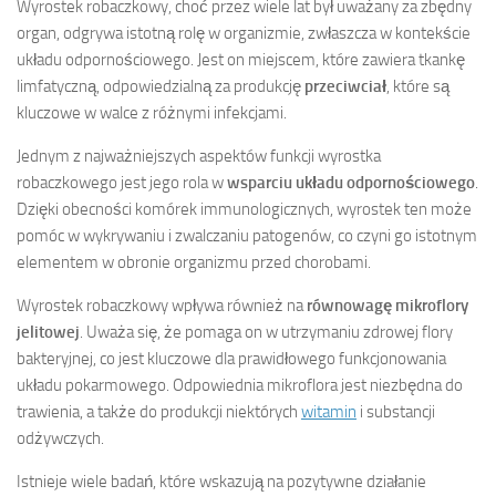
Wyrostek robaczkowy, choć przez wiele lat był uważany za zbędny
organ, odgrywa istotną rolę w organizmie, zwłaszcza w kontekście
układu odpornościowego. Jest on miejscem, które zawiera tkankę
limfatyczną, odpowiedzialną za produkcję
przeciwciał
, które są
kluczowe w walce z różnymi infekcjami.
Jednym z najważniejszych aspektów funkcji wyrostka
robaczkowego jest jego rola w
wsparciu układu odpornościowego
.
Dzięki obecności komórek immunologicznych, wyrostek ten może
pomóc w wykrywaniu i zwalczaniu patogenów, co czyni go istotnym
elementem w obronie organizmu przed chorobami.
Wyrostek robaczkowy wpływa również na
równowagę mikroflory
jelitowej
. Uważa się, że pomaga on w utrzymaniu zdrowej flory
bakteryjnej, co jest kluczowe dla prawidłowego funkcjonowania
układu pokarmowego. Odpowiednia mikroflora jest niezbędna do
trawienia, a także do produkcji niektórych
witamin
i substancji
odżywczych.
Istnieje wiele badań, które wskazują na pozytywne działanie