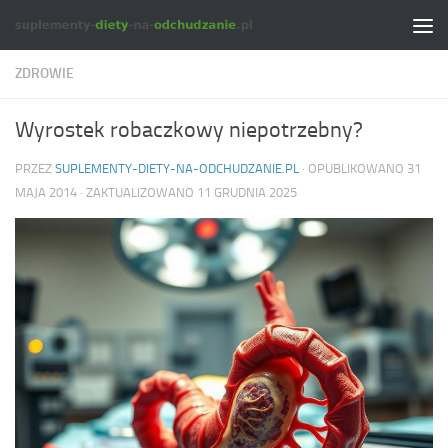
Skip to content
ZDROWIE
Wyrostek robaczkowy niepotrzebny?
PRZEZ
SUPLEMENTY-DIETY-NA-ODCHUDZANIE.PL
· OPUBLIKOWANO
31
MAJA 2014
· ZAKTUALIZOWANO
11 GRUDNIA 2025