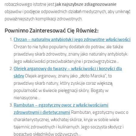
robaczkowego istotne jest
jak najszybsze zdiagnozowanie
objawów i podjęcie odpowiednich działań medycznych, aby uniknąć
poważniejszych komplikacji zdrowotnych.
Powninno Zainteresować Cię Również:
Chrzan – naturalny antybiotyk i jego zdrowotne właściwości
Chrzan to nie tylko popularny dodatek do potraw, ale także
prawdziwy skarb zdrowotny, znany jako naturalny antybiotyk.
Jego właściwości przeciwbakteryjne i przeciwgrzybicze...
Olejek arganowy do twarzy – właściwości i korzyści dla
skóry
Olejek arganowy, znany jako „złoto Maroka”, to
prawdziwy skarb natury, który zyskuje coraz większą
popularność w świecie pielęgnacji skóry. Bogaty w
nienasycone...
Rambutan – egzotyczny owoc z właściwościami
zdrowotnymi i dietetycznymi
Rambutan, egzotyczny owoc o
charakterystycznej, włochatej skórce, kryje w sobie wiele
tajemnic zdrowotnych i kulinarnych. Jego soczysta słodycz i
bogactwo składników odżywczych...