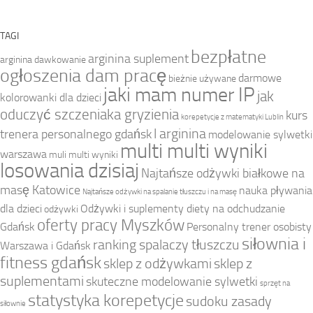
TAGI
bezpłatne
arginina suplement
arginina dawkowanie
ogłoszenia dam pracę
darmowe
bieżnie używane
jaki mam numer IP
jak
kolorowanki dla dzieci
oduczyć szczeniaka gryzienia
kurs
korepetycje z matematyki Lublin
l arginina
trenera personalnego gdańsk
modelowanie sylwetki
multi multi wyniki
warszawa
muli multi wyniki
losowania dzisiaj
Najtańsze odżywki białkowe na
masę Katowice
nauka pływania
Najtańsze odżywki na spalanie tłuszczu i na masę
dla dzieci
Odżywki i suplementy diety na odchudzanie
odżywki
oferty pracy Myszków
Gdańsk
Personalny trener osobisty
siłownia i
ranking spalaczy tłuszczu
Warszawa i Gdańsk
fitness gdańsk
sklep z odżywkami
sklep z
suplementami
skuteczne modelowanie sylwetki
sprzęt na
statystyka korepetycje
sudoku zasady
siłownie