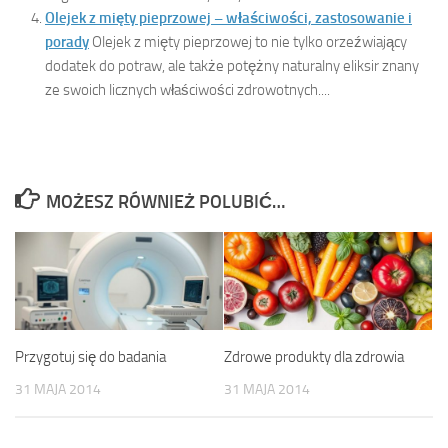
Olejek z mięty pieprzowej – właściwości, zastosowanie i
porady
Olejek z mięty pieprzowej to nie tylko orzeźwiający
dodatek do potraw, ale także potężny naturalny eliksir znany
ze swoich licznych właściwości zdrowotnych....
MOŻESZ RÓWNIEŻ POLUBIĆ…
Przygotuj się do badania
Zdrowe produkty dla zdrowia
31 MAJA 2014
31 MAJA 2014