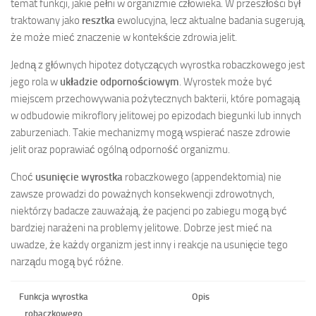
temat funkcji, jakie pełni w organizmie człowieka. W przeszłości był
traktowany jako
resztka
ewolucyjna, lecz aktualne badania sugerują,
że może mieć znaczenie w kontekście zdrowia jelit.
Jedną z głównych hipotez dotyczących wyrostka robaczkowego jest
jego rola w
układzie odpornościowym
. Wyrostek może być
miejscem przechowywania pożytecznych bakterii, które pomagają
w odbudowie mikroflory jelitowej po epizodach biegunki lub innych
zaburzeniach. Takie mechanizmy mogą wspierać nasze zdrowie
jelit oraz poprawiać ogólną odporność organizmu.
Choć
usunięcie wyrostka
robaczkowego (appendektomia) nie
zawsze prowadzi do poważnych konsekwencji zdrowotnych,
niektórzy badacze zauważają, że pacjenci po zabiegu mogą być
bardziej narażeni na problemy jelitowe. Dobrze jest mieć na
uwadze, że każdy organizm jest inny i reakcje na usunięcie tego
narządu mogą być różne.
Funkcja wyrostka
Opis
robaczkowego