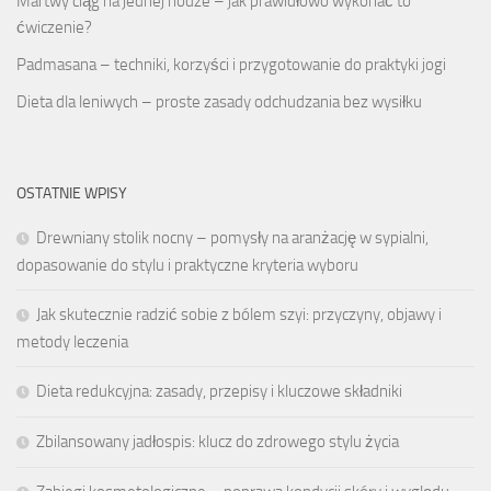
Martwy ciąg na jednej nodze – jak prawidłowo wykonać to
ćwiczenie?
Padmasana – techniki, korzyści i przygotowanie do praktyki jogi
Dieta dla leniwych – proste zasady odchudzania bez wysiłku
OSTATNIE WPISY
Drewniany stolik nocny – pomysły na aranżację w sypialni,
dopasowanie do stylu i praktyczne kryteria wyboru
Jak skutecznie radzić sobie z bólem szyi: przyczyny, objawy i
metody leczenia
Dieta redukcyjna: zasady, przepisy i kluczowe składniki
Zbilansowany jadłospis: klucz do zdrowego stylu życia