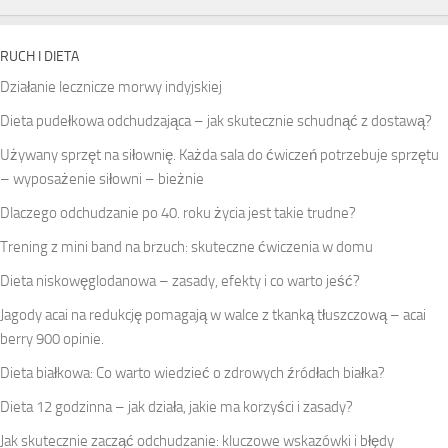
RUCH I DIETA
Działanie lecznicze morwy indyjskiej
Dieta pudełkowa odchudzająca – jak skutecznie schudnąć z dostawą?
Używany sprzęt na siłownię. Każda sala do ćwiczeń potrzebuje sprzętu
– wyposażenie siłowni – bieżnie
Dlaczego odchudzanie po 40. roku życia jest takie trudne?
Trening z mini band na brzuch: skuteczne ćwiczenia w domu
Dieta niskowęglodanowa – zasady, efekty i co warto jeść?
Jagody acai na redukcję pomagają w walce z tkanką tłuszczową – acai
berry 900 opinie.
Dieta białkowa: Co warto wiedzieć o zdrowych źródłach białka?
Dieta 12 godzinna – jak działa, jakie ma korzyści i zasady?
Jak skutecznie zacząć odchudzanie: kluczowe wskazówki i błędy