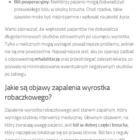
Ból pooperacyjny:
Niektórzy pacjenci mogą doświadczyć
przewlekłego bólu w okolicy brzucha. Choć rzadkie, takie
zjawisko może być nieprzyjemne i wpływać na jakość życia.
Warto zaznaczyć, że większość pacjentów nie doświadcza
długoterminowych skutków zdrowotnych po usunięciu wyrostka.
Tylko u nielicznych mogą wystąpić poważniejsze problemy, jednak
nie są one powszechne. Najważniejsze jest, aby po operacji zadbać
o odpowiednią
rehabilitację
oraz przestrzegać zaleceń lekarza, co
pozwala na minimalizowanie ewentualnych negatywnych skutków
po zabiegu.
Jakie są objawy zapalenia wyrostka
robaczkowego?
Zapalenie wyrostka robaczkowego jest stanem zapalnym, który
wymaga szybkiej interwencji medycznej. Głównym objawem, na
który zwracają uwagę pacjenci, jest
ból w dolnej części brzucha
,
który najczęściej lokalizuje się po prawej stronie. Ból ten z reguły
zaczyna się w okolicy pępka i z czasem przemieszcza się w dół,