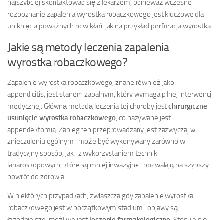
najszybciej skontaktować się z lekarzem, ponieważ wczesne
rozpoznanie zapalenia wyrostka robaczkowego jest kluczowe dla
uniknięcia poważnych powikłań, jak na przykład perforacja wyrostka.
Jakie są metody leczenia zapalenia
wyrostka robaczkowego?
Zapalenie wyrostka robaczkowego, znane również jako
appendicitis, jest stanem zapalnym, który wymaga pilnej interwencji
medycznej. Główną metodą leczenia tej choroby jest
chirurgiczne
usunięcie wyrostka robaczkowego
, co nazywane jest
appendektomią. Zabieg ten przeprowadzany jest zazwyczaj w
znieczuleniu ogólnym i może być wykonywany zarówno w
tradycyjny sposób, jak i z wykorzystaniem technik
laparoskopowych, które są mniej inwazyjne i pozwalają na szybszy
powrót do zdrowia.
W niektórych przypadkach, zwłaszcza gdy zapalenie wyrostka
robaczkowego jest w początkowym stadium i objawy są
łagodniejsze, możliwe jest
leczenie farmakologiczne
. Stosuje się