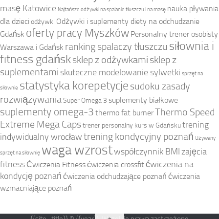
masę Katowice
nauka pływania
Najtańsze odżywki na spalanie tłuszczu i na masę
dla dzieci
Odżywki i suplementy diety na odchudzanie
odżywki
oferty pracy Myszków
Gdańsk
Personalny trener osobisty
siłownia i
ranking spalaczy tłuszczu
Warszawa i Gdańsk
fitness gdańsk
sklep z odżywkami
sklep z
suplementami
skuteczne modelowanie sylwetki
sprzęt na
statystyka korepetycje
sudoku zasady
siłownie
rozwiązywania
suplementy białkowe
Super Omega 3
suplementy omega-3
Thermo Speed
thermo fat burner
Extreme Mega Caps
trening
trener personalny kurs w Gdańsku
trening kondycyjny poznań
indywidualny wrocław
Używany
waga wzrost
współczynnik BMI
zajęcia
sprzęt na siłownię
fitness
ćwiczenia na
Ćwiczenia Fitness
ćwiczenia crossfit
kondycję poznań
ćwiczenia odchudzające poznań
ćwiczenia
wzmacniające poznań
{{site_title}} © {{year}}. Wszelkie prawa zastrzeżone