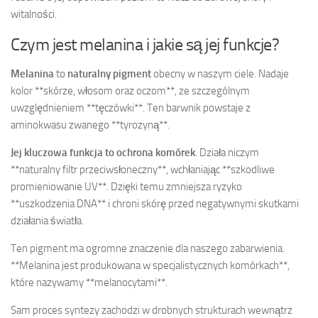
witalności.
Czym jest melanina i jakie są jej funkcje?
Melanina
to
naturalny pigment
obecny w naszym ciele. Nadaje
kolor **skórze, włosom oraz oczom**, ze szczególnym
uwzględnieniem **tęczówki**. Ten barwnik powstaje z
aminokwasu zwanego **tyrozyną**.
Jej kluczowa funkcja to ochrona komórek
. Działa niczym
**naturalny filtr przeciwsłoneczny**, wchłaniając **szkodliwe
promieniowanie UV**. Dzięki temu zmniejsza ryzyko
**uszkodzenia DNA** i chroni skórę przed negatywnymi skutkami
działania światła.
Ten pigment ma ogromne znaczenie dla naszego zabarwienia.
**Melanina jest produkowana w specjalistycznych komórkach**,
które nazywamy **melanocytami**.
Sam proces syntezy zachodzi w drobnych strukturach wewnątrz