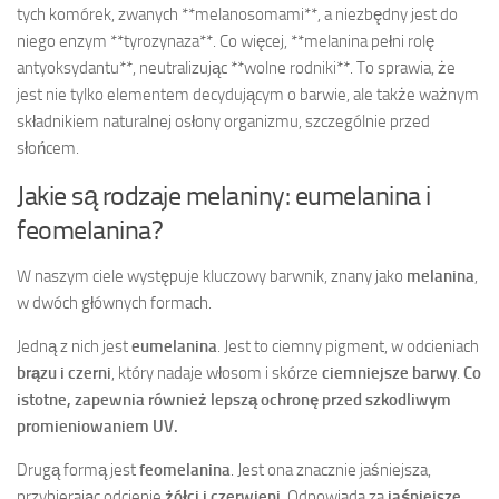
tych komórek, zwanych **melanosomami**, a niezbędny jest do
niego enzym **tyrozynaza**. Co więcej, **melanina pełni rolę
antyoksydantu**, neutralizując **wolne rodniki**. To sprawia, że
jest nie tylko elementem decydującym o barwie, ale także ważnym
składnikiem naturalnej osłony organizmu, szczególnie przed
słońcem.
Jakie są rodzaje melaniny: eumelanina i
feomelanina?
W naszym ciele występuje kluczowy barwnik, znany jako
melanina
,
w dwóch głównych formach.
Jedną z nich jest
eumelanina
. Jest to ciemny pigment, w odcieniach
brązu i czerni
, który nadaje włosom i skórze
ciemniejsze barwy
.
Co
istotne, zapewnia również lepszą ochronę przed szkodliwym
promieniowaniem UV.
Drugą formą jest
feomelanina
. Jest ona znacznie jaśniejsza,
przybierając odcienie
żółci i czerwieni
. Odpowiada za
jaśniejsze