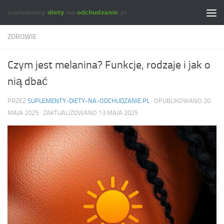
Skip to content
ZDROWIE
Czym jest melanina? Funkcje, rodzaje i jak o
nią dbać
PRZEZ
SUPLEMENTY-DIETY-NA-ODCHUDZANIE.PL
· OPUBLIKOWANO
20
MAJA 2025
· ZAKTUALIZOWANO
13 MAJA 2025