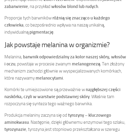
zabarwienie
, na przykład
włosów blond lub rudych
.
Proporcje tych barwników
różnią się znacząco u każdego
człowieka
, co bezpośrednio wpływa na naszą unikalną,
indywidualną
pigmentację
.
Jak powstaje melanina w organizmie?
Melanina,
barwnik odpowiedzialny za kolor naszej skóry, włosów
i oczu
, powstaje w procesie zwanym
melanogenezą
. Ten złożony
mechanizm zachodzi głównie w wyspecjalizowanych komórkach,
które nazywamy
melanocytami
.
Komórki te umiejscowione są przeważnie w
najgłębszej części
naskórka, czyli w warstwie podstawnej skóry
. Właśnie tam
rozpoczyna się synteza tego ważnego barwnika.
Produkcja melaniny zaczyna się od
tyrozyny – kluczowego
aminokwasu
. Następnie, dzięki głównemu enzymowi tego szlaku,
tyrozynazie
, tyrozyna jest stopniowo przekształcana w szeregu