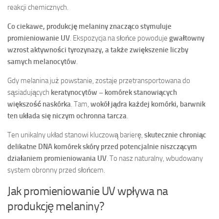
reakcji chemicznych.
Co ciekawe, produkcję melaniny znacząco stymuluje
promieniowanie UV
. Ekspozycja na słońce powoduje
gwałtowny
wzrost aktywności tyrozynazy, a także zwiększenie liczby
samych melanocytów
.
Gdy melanina już powstanie, zostaje przetransportowana do
sąsiadujących
keratynocytów – komórek stanowiących
większość naskórka
. Tam,
wokół jądra każdej komórki, barwnik
ten układa się niczym ochronna tarcza
.
Ten unikalny układ stanowi kluczową barierę,
skutecznie chroniąc
delikatne DNA komórek skóry przed potencjalnie niszczącym
działaniem promieniowania UV
. To nasz naturalny, wbudowany
system obronny przed słońcem.
Jak promieniowanie UV wpływa na
produkcję melaniny?