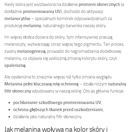
Kiedy skóra jest wystawiona na działanie
promieni słonecznych
(a
dokładnie
promieniowania UV
), dochodzi do aktywacji
melanocytów
– specjalnych komórek odpowiedzialnych za
produkcję
melaniny
, naturalnego barwnika naszej skóry.
Im więcej słońca dociera do skóry, tym intensywniej pracują
melanocyty, wytwarzając coraz więcej tego pigmentu. Ten proces,
zwany
melanogenezą
, prowadzi do nagromadzenia dodatkowej
melaniny, co objawia się widoczną zmianą kolorytu skóry, czyli
opalenizną
.
Ale opalenizna to znacznie więcej niż tylko zmiana wyglądu.
Melanina pełni kluczową rolę ochronną
– działa niczym
naturalny
filtr słoneczny
wbudowany w naszą skórę. Oto jej główne funkcje:
pochłanianie szkodliwego promieniowania UV
,
ochrona głębszych tkanek przed uszkodzeniami
,
działanie jako naturalny filtr słoneczny.
Jak melanina wpływa na kolor skóry i