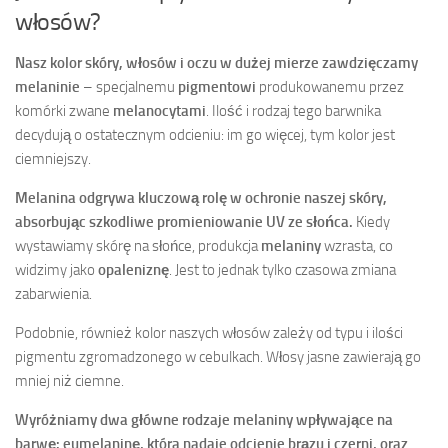
włosów?
Nasz kolor skóry, włosów i oczu w dużej mierze zawdzięczamy
melaninie
– specjalnemu
pigmentowi
produkowanemu przez
komórki zwane
melanocytami
. Ilość i rodzaj tego barwnika
decydują o ostatecznym odcieniu: im go więcej, tym kolor jest
ciemniejszy.
Melanina odgrywa kluczową rolę w ochronie naszej skóry,
absorbując szkodliwe promieniowanie UV ze słońca.
Kiedy
wystawiamy skórę na słońce, produkcja
melaniny
wzrasta, co
widzimy jako
opaleniznę
. Jest to jednak tylko czasowa zmiana
zabarwienia.
Podobnie, również kolor naszych włosów zależy od typu i ilości
pigmentu zgromadzonego w cebulkach. Włosy jasne zawierają go
mniej niż ciemne.
Wyróżniamy dwa główne rodzaje melaniny wpływające na
barwę: eumelaninę, która nadaje odcienie brązu i czerni, oraz