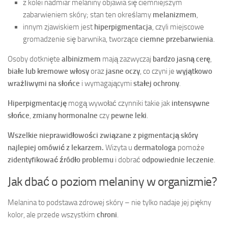
z kolei nadmiar melaniny objawia się ciemniejszym
zabarwieniem skóry; stan ten określamy
melanizmem
,
innym zjawiskiem jest
hiperpigmentacja
, czyli miejscowe
gromadzenie się barwnika, tworzące
ciemne przebarwienia
.
Osoby dotknięte
albinizmem
mają zazwyczaj
bardzo jasną cerę
,
białe lub kremowe włosy
oraz
jasne oczy
, co czyni je
wyjątkowo
wrażliwymi na słońce
i wymagającymi
stałej ochrony
.
Hiperpigmentację
mogą wywołać czynniki takie jak
intensywne
słońce
,
zmiany hormonalne
czy
pewne leki
.
Wszelkie nieprawidłowości związane z pigmentacją skóry
najlepiej omówić z lekarzem.
Wizyta u
dermatologa
pomoże
zidentyfikować źródło problemu
i dobrać
odpowiednie leczenie
.
Jak dbać o poziom melaniny w organizmie?
Melanina to podstawa zdrowej skóry – nie tylko nadaje jej piękny
kolor, ale przede wszystkim
chroni
.