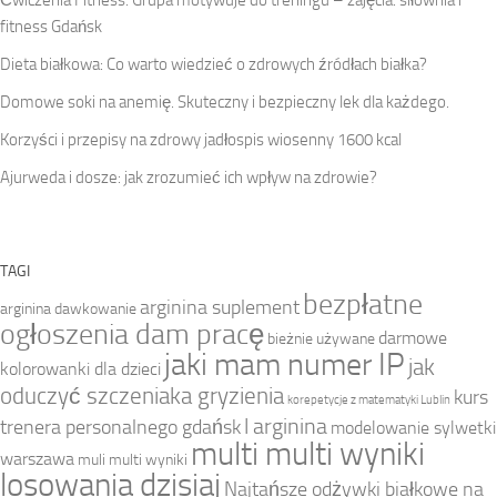
fitness Gdańsk
Dieta białkowa: Co warto wiedzieć o zdrowych źródłach białka?
Domowe soki na anemię. Skuteczny i bezpieczny lek dla każdego.
Korzyści i przepisy na zdrowy jadłospis wiosenny 1600 kcal
Ajurweda i dosze: jak zrozumieć ich wpływ na zdrowie?
TAGI
bezpłatne
arginina suplement
arginina dawkowanie
ogłoszenia dam pracę
darmowe
bieżnie używane
jaki mam numer IP
jak
kolorowanki dla dzieci
oduczyć szczeniaka gryzienia
kurs
korepetycje z matematyki Lublin
l arginina
trenera personalnego gdańsk
modelowanie sylwetki
multi multi wyniki
warszawa
muli multi wyniki
losowania dzisiaj
Najtańsze odżywki białkowe na