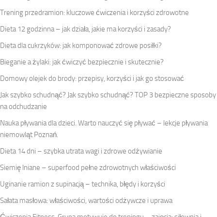
Trening przedramion: kluczowe ćwiczenia i korzyści zdrowotne
Dieta 12 godzinna – jak działa, jakie ma korzyści i zasady?
Dieta dla cukrzyków: jak komponować zdrowe posiłki?
Bieganie a żylaki: jak ćwiczyć bezpiecznie i skutecznie?
Domowy olejek do brody: przepisy, korzyści i jak go stosować
Jak szybko schudnąć? Jak szybko schudnąć? TOP 3 bezpieczne sposoby
na odchudzanie
Nauka pływania dla dzieci. Warto nauczyć się pływać – lekcje pływania
niemowląt Poznań.
Dieta 14 dni – szybka utrata wagi i zdrowe odżywianie
Siemię lniane – superfood pełne zdrowotnych właściwości
Uginanie ramion z supinacją – technika, błędy i korzyści
Sałata masłowa: właściwości, wartości odżywcze i uprawa
Ćwiczenia Fitness. Grupa motywuje do treningu – zajęcia: siłownia i