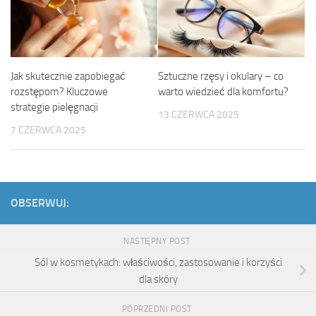
Jak skutecznie zapobiegać
Sztuczne rzęsy i okulary – co
rozstępom? Kluczowe
warto wiedzieć dla komfortu?
strategie pielęgnacji
13 CZERWCA 2025
7 CZERWCA 2025
OBSERWUJ:
NASTĘPNY POST
Sól w kosmetykach: właściwości, zastosowanie i korzyści
dla skóry
POPRZEDNI POST