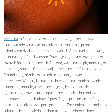
Melanina
to fascynujący związek chemiczny, który odgrywa
kluczową rolę w naszym organizmie, chroniąc nas przed
szkodliwym działaniem promieniowania UV oraz nadając unikalny
kolor naszej skórze i włosom. Powstaje z tyrozyny i występuje w
różnych formach, z których każda wpływa na naszą pigmentację w
odmienny sposób. Od brązowej eumelaniny po żółto-czerwoną
feomelaninę, różnice w ich ilości mogą decydować o odcieniu
naszej cery. W miarę jak nasze ciało reaguje na promieniowanie
słoneczne, produkcja melaniny staje się jeszcze bardziej
dynamiczna, prowadząc do opalenizny. Jednak zaburzenia w jej
biosyntezie mogą skutkować poważnymi problemami skórnymi,
takimi jak albinizm czy hiperpigmentacja. Zrozumienie roli melaniny
i dbanie o jej odpowiedni poziom to klucz do zdrowej skóry i