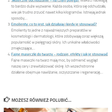
Skuteczne odchudzanie – na czym polega?
Walka z nadwagą
to bardzo duże wyzwanie. Każda osoba, która się odchudzała,
wie jak trudno zrzucić nawet kilka kilogramów. Istnieją jednak
sposoby,...
Emolienty: co to jest, jak działają i kiedy je stosować?
Emolienty to jedne z najważniejszych preparatów w
kosmetologii i dermatologii, które zdobywają coraz większą
popularność w pielęgnacji skóry. Ich unikalne właściwości
zmiękczające,...
Fajne maseczki do twarzy – rodzaje, efekty i jak je stosować
Fajne maseczki na twarz mają moc, by odmienić wygląd
naszej cery i zrewitalizować skórę. Ich wszechstronne
działanie obejmuje nawilżanie, oczyszczanie i regenerację,...
MOŻESZ RÓWNIEŻ POLUBIĆ…