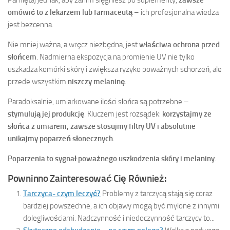
Pamiętaj jednak, aby zanim sięgniesz po suplementy,
zawsze
omówić to z lekarzem lub farmaceutą
– ich profesjonalna wiedza
jest bezcenna.
Nie mniej ważna, a wręcz niezbędna, jest
właściwa ochrona przed
słońcem
. Nadmierna ekspozycja na promienie UV nie tylko
uszkadza komórki skóry i zwiększa ryzyko poważnych schorzeń, ale
przede wszystkim
niszczy melaninę
.
Paradoksalnie, umiarkowane ilości słońca są potrzebne –
stymulują jej produkcję
. Kluczem jest rozsądek:
korzystajmy ze
słońca z umiarem, zawsze stosujmy filtry UV i absolutnie
unikajmy poparzeń słonecznych
.
Poparzenia to sygnał poważnego uszkodzenia skóry i melaniny
.
Powninno Zainteresować Cię Również:
Tarczyca- czym leczyć?
Problemy z tarczycą stają się coraz
bardziej powszechne, a ich objawy mogą być mylone z innymi
dolegliwościami. Nadczynność i niedoczynność tarczycy to...