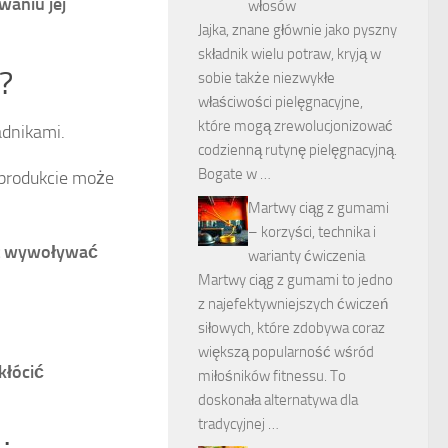
waniu jej
włosów
Jajka, znane głównie jako pyszny
składnik wielu potraw, kryją w
?
sobie także niezwykłe
właściwości pielęgnacyjne,
które mogą zrewolucjonizować
adnikami.
codzienną rutynę pielęgnacyjną.
Bogate w …
produkcie może
Martwy ciąg z gumami
– korzyści, technika i
et wywoływać
warianty ćwiczenia
Martwy ciąg z gumami to jedno
z najefektywniejszych ćwiczeń
siłowych, które zdobywa coraz
większą popularność wśród
kłócić
miłośników fitnessu. To
doskonała alternatywa dla
tradycyjnej …