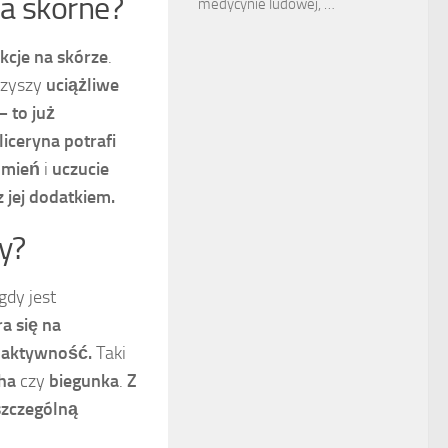
ia skórne?
medycynie ludowej, …
kcje na skórze
.
rzyszy
uciążliwe
 to już
liceryna potrafi
mień
i
uczucie
jej dodatkiem.
ny?
gdy jest
a się na
h aktywność.
Taki
ha
czy
biegunka
.
Z
szczególną