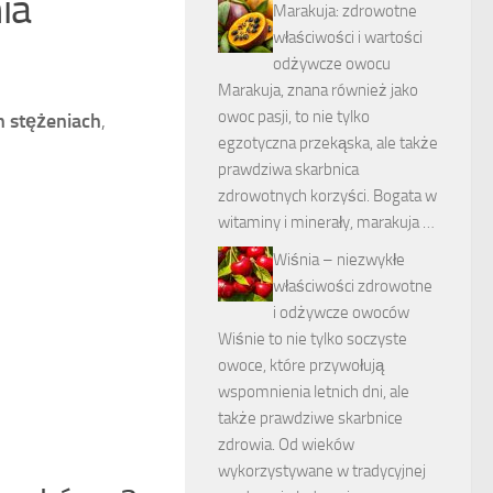
ia
Marakuja: zdrowotne
właściwości i wartości
odżywcze owocu
Marakuja, znana również jako
owoc pasji, to nie tylko
 stężeniach
,
egzotyczna przekąska, ale także
prawdziwa skarbnica
zdrowotnych korzyści. Bogata w
witaminy i minerały, marakuja …
Wiśnia – niezwykłe
właściwości zdrowotne
i odżywcze owoców
Wiśnie to nie tylko soczyste
owoce, które przywołują
wspomnienia letnich dni, ale
także prawdziwe skarbnice
zdrowia. Od wieków
wykorzystywane w tradycyjnej