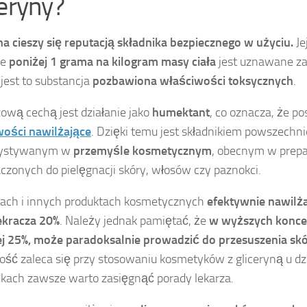
ceryny?
na cieszy się reputacją składnika bezpiecznego w użyciu.
Je
ce
poniżej 1 grama na kilogram masy ciała
jest uznawane z
jest to substancja
pozbawiona właściwości toksycznych
.
czową cechą jest działanie jako
humektant
, co oznacza, że p
wości nawilżające
. Dzięki temu jest składnikiem powszechni
zystywanym w
przemyśle kosmetycznym
, obecnym w prep
czonych do pielęgnacji skóry, włosów czy paznokci.
ach i innych produktach kosmetycznych
efektywnie nawilż
ekracza 20%
. Należy jednak pamiętać, że
w wyższych koncen
j 25%, może paradoksalnie prowadzić do przesuszenia sk
ość zaleca się przy stosowaniu kosmetyków z gliceryną u dzi
kach zawsze warto zasięgnąć porady lekarza.