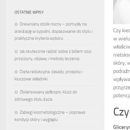
OSTATNIE WPISY
Drewniany stolik nocny – pomysły na
Czy kie
aranżację w sypialni, dopasowanie do stylu i
w wielu
praktyczne kryteria wyboru
właściw
Jak skutecznie radzić sobie z bólem szyi:
nietoksy
przyczyny, objawy i metody leczenia
skóry, 
podrażn
Dieta redukcyjna: zasady, przepisy i
wpływać
kluczowe składniki
przyjrze
Zbilansowany jadłospis: klucz do
potencj
zdrowego stylu życia
Czy
Zabiegi kosmetologiczne – poprawa
kondycji skóry i wyglądu
Glicery