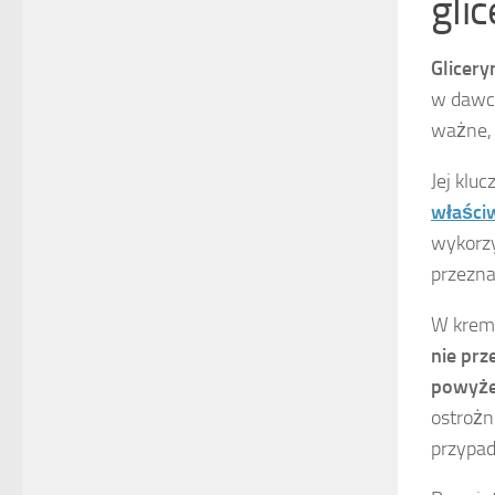
gli
Glicery
w daw
ważne, 
Jej klu
właści
wykor
przezna
W krem
nie prz
powyże
ostrożn
przypad