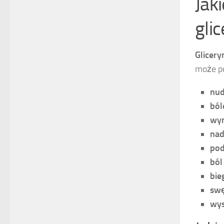
Jak
gli
Glicery
może 
nud
ból
wy
nad
pod
ból
bie
swę
wys