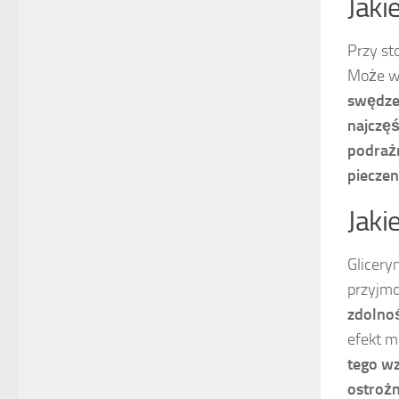
Jaki
Przy st
Może w
swędze
najczęś
podrażn
pieczen
Jaki
Glicer
przyjm
zdolno
efekt m
tego w
ostroż