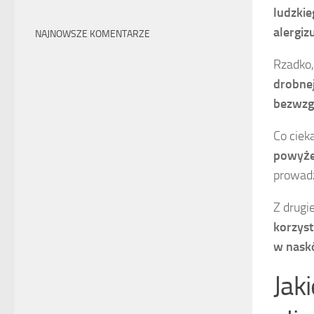
ludzkie
alergiz
NAJNOWSZE KOMENTARZE
Rzadko,
drobnej
bezwzgl
Co ciek
powyże
prowad
Z drugi
korzyst
w nask
Jak