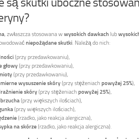
ie są skutki uboczne stosowan
ceryny?
na
, zwłaszcza stosowana w
wysokich dawkach
lub
wysokich
powodować
niepożądane skutki
. Należą do nich:
ności
(przy przedawkowaniu),
e głowy
(przy przedawkowaniu),
mioty
(przy przedawkowaniu),
mierne wysuszenie skóry
(przy stężeniach
powyżej 25%
),
rażnienie skóry
(przy stężeniach
powyżej 25%
),
 brzucha
(przy większych ilościach),
gunka
(przy większych ilościach),
dzenie
(rzadko, jako reakcja alergiczna),
ypka na skórze
(rzadko, jako reakcja alergiczna).