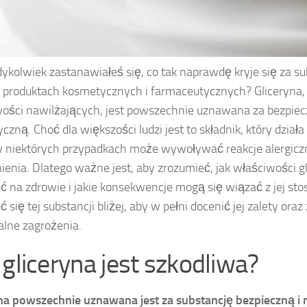
dykolwiek zastanawiałeś się, co tak naprawdę kryje się za s
 produktach kosmetycznych i farmaceutycznych? Gliceryna,
ości nawilżających, jest powszechnie uznawana za bezpiec
czną. Choć dla większości ludzi jest to składnik, który działa
w niektórych przypadkach może wywoływać reakcje alergicz
ienia. Dlatego ważne jest, aby zrozumieć, jak właściwości 
 na zdrowie i jakie konsekwencje mogą się wiązać z jej s
ć się tej substancji bliżej, aby w pełni docenić jej zalety ora
alne zagrożenia.
 gliceryna jest szkodliwa?
na powszechnie uznawana jest za substancję bezpieczną i 