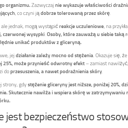
go organizmu.
Zazwyczaj
nie wykazuje właściwości drażni
ujących
, co czyni ją
dobrze tolerowaną przez skórę
.
 ale jednak, mogą wystąpić
reakcje uczuleniowe
, na przykł
, czerwonej wysypki
.
Osoby, które zauważą u siebie taką 
ędnie unikać produktów z gliceryną.
awe, jej
działanie zależy mocno od stężenia
. Okazuje się, ż
j 25%, może przynieść odwrotny efekt
– zamiast nawilżyć,
zi do
przesuszenia, a nawet podrażnienia skóry
.
ej strony, gdy
stężenie gliceryny jest niższe, poniżej 20%, d
nie.
Skutecznie nawilża i wspiera skórę w zatrzymywaniu
órku.
ie jest bezpieczeństwo stoso