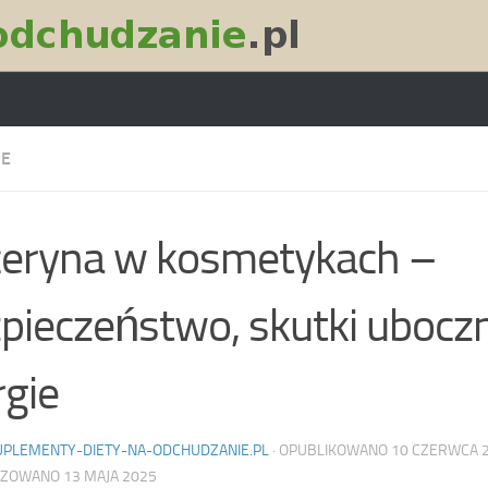
IE
ceryna w kosmetykach –
pieczeństwo, skutki uboczn
rgie
UPLEMENTY-DIETY-NA-ODCHUDZANIE.PL
· OPUBLIKOWANO
10 CZERWCA 
IZOWANO
13 MAJA 2025