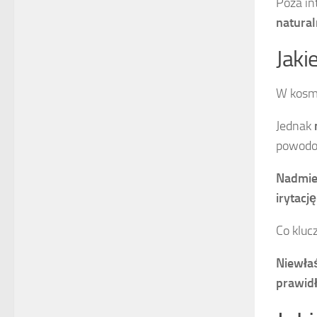
Poza i
natural
Jaki
W kosme
Jednak
powodo
Nadmie
irytację
Co klu
Niewła
prawid