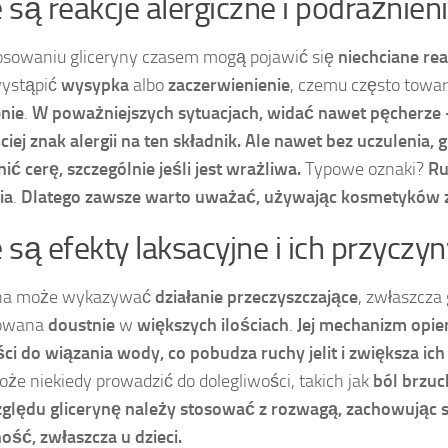
e są reakcje alergiczne i podrażnien
osowaniu gliceryny czasem mogą pojawić się
niechciane rea
ystąpić
wysypka
albo
zaczerwienienie
, czemu często towa
nie
.
W poważniejszych sytuacjach, widać nawet pęcherze –
ciej znak alergii na ten składnik.
Ale nawet bez uczulenia, g
ić cerę, szczególnie jeśli jest wrażliwa.
Typowe oznaki?
Ru
ia
.
Dlatego zawsze warto uważać, używając kosmetyków z 
e są efekty laksacyjne i ich przyczy
yna może wykazywać
działanie przeczyszczające
, zwłaszcza 
owana
doustnie
w
większych ilościach
.
Jej mechanizm opier
ści do
wiązania wody
, co
pobudza ruchy jelit
i zwiększa ic
oże niekiedy prowadzić do dolegliwości, takich jak
ból brzuc
zględu glicerynę należy stosować z rozwagą, zachowując
ność
, zwłaszcza
u dzieci
.