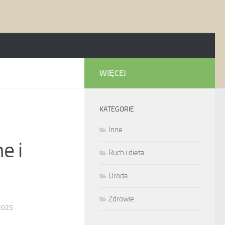
WIĘCEJ
KATEGORIE
Inne
e i
Ruch i dieta
Uroda
Zdrowie
2025
·