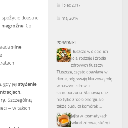
lipiec 2017
j spożycie doustne
maj 2014
a
niegroźne
. Co
PORADNIKI
osiada
silne
Tłuszcze w diecie: ich
e
rola, rodzaje i źródła
aratach
zdrowych tłuszczy
Tłuszcze, często obawiane w
diecie, odgrywają kluczową rolę
a
, gdy jej
stężenie
w naszym zdrowiu i
tracjach,
samopoczuciu. Stanowią one
nie tylko źródło energii, ale
óry
. Szczególną
także budulca komórek …
eci – w takich
Jajka w kosmetykach –
sekret zdrowej skóry i