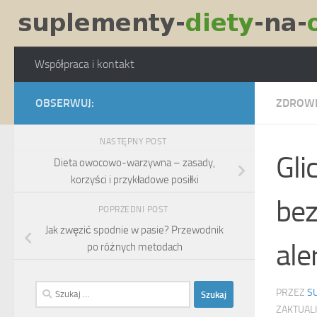
Skip to content
Współpraca i kontakt
OBSERWUJ:
ZDROW
NASTĘPNY POST
Gli
Dieta owocowo-warzywna – zasady,
korzyści i przykładowe posiłki
bez
POPRZEDNI POST
Jak zwęzić spodnie w pasie? Przewodnik
ale
po różnych metodach
Szukaj:
PRZEZ
S
ZAKTUAL