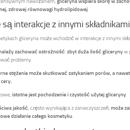
ntensywnym nawilżaniem,
gliceryna wspiera skórę w zacho
nej, zdrowej równowagi hydrolipidowej
.
e są interakcje z innymi składnikami
tykach gliceryna może wchodzić w interakcje z innymi skł
należy zachować ostrożność
:
zbyt duża ilość gliceryny
w 
wać problemy.
rne stężenie może skutkować zatykaniem porów, a naw
 cery.
czowe,
istotne jest pochodzenie i czystość użytej gliceryny
.
ściwa jakość
, często wynikająca z zanieczyszczeń,
może za
łowe działanie całego kosmetyku
.