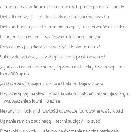
Zdrowe nawyki w diecie dla zapracowanych: proste przepisy i porady
Dieta dla leniwych – proste zasady odchudzania bez wysiłku
Dieta odchudzająca na Thermomix: przepisy i elastyczność dla Ciebie
Floor press z hantlami – właściwości, technika i korzyści
Przykładowy plan diety: jak stworzyć zdrowy jadłospis?
Silikony do włosów: Jak działają i jakie mają zastosowanie?
Jagody acai na redukcję pomagają w walce z tkanką tłuszczową – acai
berry 900 opinie.
Jak tłuszcze wpływają na zdrowie? Rola i rodzaje w diecie
Używany sprzęt na siłownię. Każda sala do ćwiczeń potrzebuje sprzętu
– wyposażenie siłowni – bieżnie
Nektarynki – odkryj ich wartości odżywcze i zdrowotne właściwości
Uginanie ramion z supinacją – technika, błędy i korzyści
Przeskoki w wykroku – efektywne ćwiczenie na dolne partie ciała