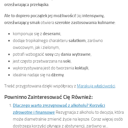
orzeźwiająca przekąska
.
Ale to dopiero początek jej możliwości!
Jej
intensywny,
orzeźwiający smak
otwiera
szerokie zastosowania kulinarne
:
komponuje się z
deserami
,
dodaje tropikalnego charakteru
sałatkom
, zarówno
owocowym, jak i zielonym,
potrafi wzbogacić
sosy
czy
dania wytrawne
,
jest często przetwarzana na
soki
,
wykorzystywana jest do tworzenia
koktajli
,
idealnie nadaje się na
dżemy
.
Treść przygotowana dzięki współpracy z
Marakuja właściwości
.
Powninno Zainteresować Cię Również:
Dlaczego warto zrezygnować z alkoholu? Korzyści
zdrowotne i finansowe
Rezygnacja z alkoholu to decyzja, która
może diametralnie zmienić życie na lepsze. Coraz więcej osób
dostrzega korzyści płynące z abstynencji, zarówno w...