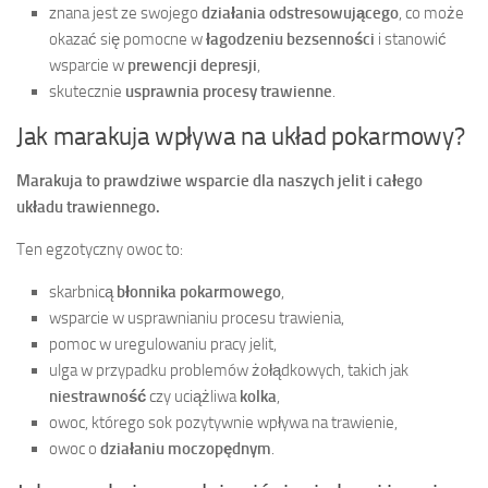
znana jest ze swojego
działania odstresowującego
, co może
okazać się pomocne w
łagodzeniu bezsenności
i stanowić
wsparcie w
prewencji depresji
,
skutecznie
usprawnia procesy trawienne
.
Jak marakuja wpływa na układ pokarmowy?
Marakuja to prawdziwe wsparcie dla naszych jelit i całego
układu trawiennego.
Ten egzotyczny owoc to:
skarbnicą
błonnika pokarmowego
,
wsparcie w usprawnianiu procesu trawienia,
pomoc w uregulowaniu pracy jelit,
ulga w przypadku problemów żołądkowych, takich jak
niestrawność
czy uciążliwa
kolka
,
owoc, którego sok pozytywnie wpływa na trawienie,
owoc o
działaniu moczopędnym
.