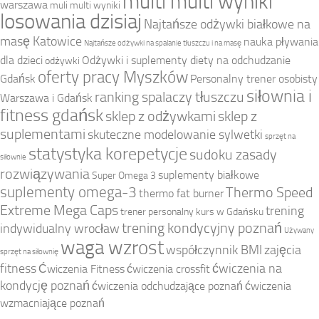
multi multi wyniki
warszawa
muli multi wyniki
losowania dzisiaj
Najtańsze odżywki białkowe na
masę Katowice
nauka pływania
Najtańsze odżywki na spalanie tłuszczu i na masę
dla dzieci
Odżywki i suplementy diety na odchudzanie
odżywki
oferty pracy Myszków
Gdańsk
Personalny trener osobisty
siłownia i
ranking spalaczy tłuszczu
Warszawa i Gdańsk
fitness gdańsk
sklep z odżywkami
sklep z
suplementami
skuteczne modelowanie sylwetki
sprzęt na
statystyka korepetycje
sudoku zasady
siłownie
rozwiązywania
suplementy białkowe
Super Omega 3
suplementy omega-3
Thermo Speed
thermo fat burner
Extreme Mega Caps
trening
trener personalny kurs w Gdańsku
trening kondycyjny poznań
indywidualny wrocław
Używany
waga wzrost
współczynnik BMI
zajęcia
sprzęt na siłownię
fitness
ćwiczenia na
Ćwiczenia Fitness
ćwiczenia crossfit
kondycję poznań
ćwiczenia odchudzające poznań
ćwiczenia
wzmacniające poznań