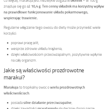
Co więcej, marakuja jest niezwykle bogata w
błonnik
– w 100 g
znajduje się go aż
10,4 g
.
Ten cenny składnik ma korzystny wpływ
na prawidłowe funkcjonowanie układu pokarmowego,
wspierając trawienie.
Regularne włączanie tego owocu do diety może przynieść wiele
korzyści:
poprawi pracę jelit,
wesprze zdrowie układu krążenia,
dzięki właściwościom przeciwzapalnym, pozytywnie wpłynie
na cały organizm.
Jakie są właściwości prozdrowotne
marakui?
Marakuja
to tropikalny owoc o
wielu prozdrowotnych
właściwościach
.
posiada
silne działanie przeciwzapalne
,
dzięki zawartości
piceatannolu
skutecznie chroni nasze