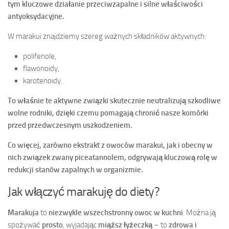
tym kluczowe
działanie przeciwzapalne
i
silne właściwości
antyoksydacyjne
.
W marakui znajdziemy szereg ważnych składników aktywnych:
polifenole,
flawonoidy,
karotenoidy.
To właśnie te
aktywne związki
skutecznie neutralizują szkodliwe
wolne rodniki
, dzięki czemu pomagają
chronić nasze komórki
przed przedwczesnym uszkodzeniem
.
Co więcej, zarówno ekstrakt z owoców marakui, jak i obecny w
nich związek zwany
piceatannolem
, odgrywają kluczową rolę w
redukcji stanów zapalnych w organizmie
.
Jak włączyć marakuję do diety?
Marakuja
to
niezwykle wszechstronny owoc w kuchni
. Można ją
spożywać
prosto
, wyjadając
miąższ łyżeczką
– to
zdrowa i