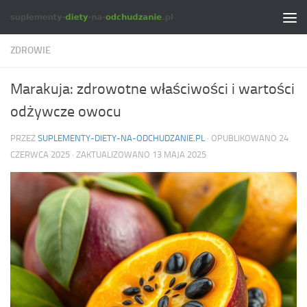
Skip to content
ZDROWIE
Marakuja: zdrowotne właściwości i wartości
odżywcze owocu
PRZEZ
SUPLEMENTY-DIETY-NA-ODCHUDZANIE.PL
· OPUBLIKOWANO
24
CZERWCA 2025
· ZAKTUALIZOWANO
13 MAJA 2025