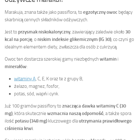
Marakuja, znana także jako passiflora, to
egzotyczny owoc
będący
skarbnicą cennych składników odżywczych.
Jest to
przysmak niskokaloryczny
, zawierający zaledwie około
30
kcal na porcję
, o
niskim indeksie glikemicznym (IG 30)
, co czyni go
idealnym elementem diety, zwłaszcza dla osób z cukrzycą.
Owoc ten dostarcza szerokiej gamy niezbędnych
witamin
i
minerałów
:
witaminy A
, C, E, K oraz te z grupy B,
żelazo, magnez, fosfor,
potas, sód, wapń i cynk.
Już 100 gramów passiflory to
znacząca dawka witaminy C (30
mg)
, która skutecznie
wzmacnia naszą odporność
, a także spora
ilość
potasu (348 mg)
kluczowego dla
utrzymania prawidłowego
ciśnienia krwi
.