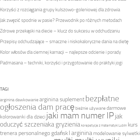
Korzyści z rozciągania grupy kulszowo-goleniowej dla zdrowia
Jak zwęzić spodnie w pasie? Przewodnik po różnych metodach
Zdrowe przekąski na diecie – klucz do sukcesu w odchudzaniu
Przepisy odchudzające – smaczne i niskokaloryczne dania na dietę
Kolor włosów dla ciemnej karnacji – najlepsze odcienie i porady
Padmasana – techniki, korzyści i przygotowanie do praktyki jogi
TAGI
bezpłatne
arginina suplement
arginina dawkowanie
ogłoszenia dam pracę
darmowe
bieżnie używane
jaki mam numer IP
jak
kolorowanki dla dzieci
oduczyć szczeniaka gryzienia
kurs
korepetycje z matematyki Lublin
l arginina
trenera personalnego gdańsk
modelowanie sylwetki