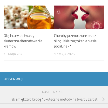
Olej lniany do twarzy –
Choroby przenoszone przez
skuteczna alternatywa dla
ślinę: Jakie zagrożenia niesie
kremów
pocałunek?
15 MAJA 2025
17 MAJA 2025
OBSERWUJ:
NASTĘPNY POST
Jak zmiękczyć brodę? Skuteczne metody na twardy zarost