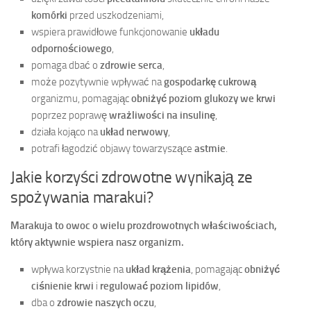
komórki
przed uszkodzeniami,
wspiera prawidłowe funkcjonowanie
układu
odpornościowego
,
pomaga dbać o
zdrowie serca
,
może pozytywnie wpływać na
gospodarkę cukrową
organizmu, pomagając
obniżyć poziom glukozy we krwi
poprzez poprawę
wrażliwości na insulinę
,
działa kojąco na
układ nerwowy
,
potrafi łagodzić objawy towarzyszące
astmie
.
Jakie korzyści zdrowotne wynikają ze
spożywania marakui?
Marakuja to owoc o wielu prozdrowotnych właściwościach,
który aktywnie wspiera nasz organizm.
wpływa korzystnie na
układ krążenia
, pomagając
obniżyć
ciśnienie krwi
i
regulować poziom lipidów
,
dba o
zdrowie naszych oczu
,