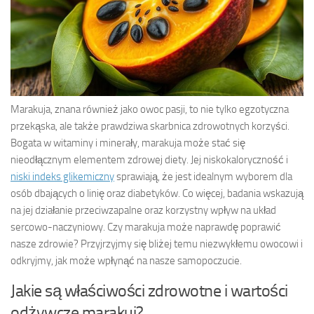
Marakuja, znana również jako owoc pasji, to nie tylko egzotyczna
przekąska, ale także prawdziwa skarbnica zdrowotnych korzyści.
Bogata w witaminy i minerały, marakuja może stać się
nieodłącznym elementem zdrowej diety. Jej niskokaloryczność i
niski indeks glikemiczny
sprawiają, że jest idealnym wyborem dla
osób dbających o linię oraz diabetyków. Co więcej, badania wskazują
na jej działanie przeciwzapalne oraz korzystny wpływ na układ
sercowo-naczyniowy. Czy marakuja może naprawdę poprawić
nasze zdrowie? Przyjrzyjmy się bliżej temu niezwykłemu owocowi i
odkryjmy, jak może wpłynąć na nasze samopoczucie.
Jakie są właściwości zdrowotne i wartości
odżywcze marakui?