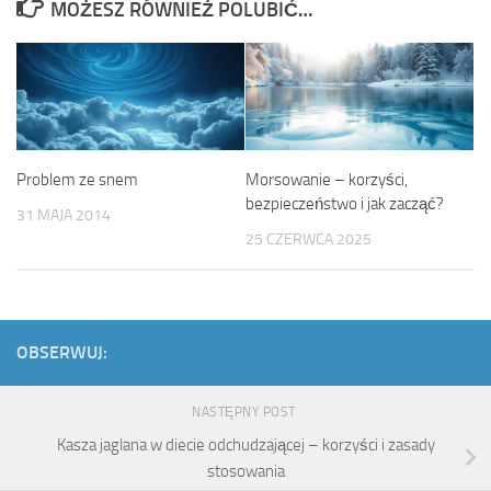
MOŻESZ RÓWNIEŻ POLUBIĆ…
Problem ze snem
Morsowanie – korzyści,
bezpieczeństwo i jak zacząć?
31 MAJA 2014
25 CZERWCA 2025
OBSERWUJ:
NASTĘPNY POST
Kasza jaglana w diecie odchudzającej – korzyści i zasady
stosowania