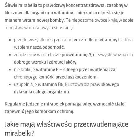
Śliwki mirabelki to prawdziwy koncentrat zdrowia, zasobny w
kluczowe dla organizmu witaminy – nierzadko określa się je
mianem witaminowej bomby.
Te niepozorne owoce kryją w sobie
mnóstwo wartościowych substancji.
przede wszystkim są znakomitym źródłem
witaminy C
, która
wspiera naszą
odporność
,
znajdziemy w nich także
prowitaminę A
, niezwykle ważną dla
dobrego wzroku
i
zdrowej skóry
,
nie brakuje
witaminy E
–
silnego przeciwutleniacza
,
chroniącego
komórki przed uszkodzeniem
,
uzupełnia je
witamina B6
, kluczowa dla
prawidłowego
działania całego organizmu
.
Regularne jedzenie mirabelek pomaga więc wzmocnić ciało i
zapewnić jego komórkom ochronę.
Jakie mają właściwości przeciwutleniające
mirabelki?