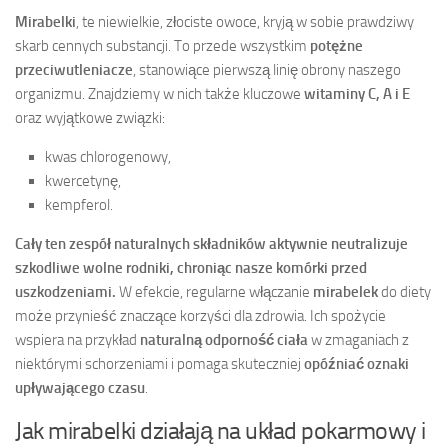
Mirabelki
, te niewielkie, złociste owoce, kryją w sobie prawdziwy
skarb cennych substancji. To przede wszystkim
potężne
przeciwutleniacze
, stanowiące pierwszą linię obrony naszego
organizmu. Znajdziemy w nich także kluczowe
witaminy C, A i E
oraz wyjątkowe związki:
kwas chlorogenowy,
kwercetynę,
kempferol.
Cały ten zespół naturalnych składników aktywnie neutralizuje
szkodliwe wolne rodniki, chroniąc nasze komórki przed
uszkodzeniami.
W efekcie, regularne włączanie
mirabelek
do diety
może przynieść znaczące korzyści dla zdrowia. Ich spożycie
wspiera na przykład
naturalną odporność ciała
w zmaganiach z
niektórymi schorzeniami i pomaga skuteczniej
opóźniać oznaki
upływającego czasu
.
Jak mirabelki działają na układ pokarmowy i