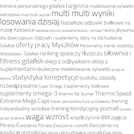
l arginina
trenera personalnego gdańsk
modelowanie sylwetki
multi multi wyniki
warszawa
muli multi wyniki
losowania dzisiaj
Najtańsze odżywki białkowe na
masę Katowice
nauka pływania
Najtańsze odżywki na spalanie tłuszczu i na masę
dla dzieci
Odżywki i suplementy diety na odchudzanie
odżywki
oferty pracy Myszków
Gdańsk
Personalny trener osobisty
siłownia i
ranking spalaczy tłuszczu
Warszawa i Gdańsk
fitness gdańsk
sklep z odżywkami
sklep z
suplementami
skuteczne modelowanie sylwetki
sprzęt na
statystyka korepetycje
sudoku zasady
siłownie
rozwiązywania
suplementy białkowe
Super Omega 3
suplementy omega-3
Thermo Speed
thermo fat burner
Extreme Mega Caps
trening
trener personalny kurs w Gdańsku
trening kondycyjny poznań
indywidualny wrocław
Używany
waga wzrost
współczynnik BMI
zajęcia
sprzęt na siłownię
fitness
ćwiczenia na
Ćwiczenia Fitness
ćwiczenia crossfit
kondycję poznań
ćwiczenia odchudzające poznań
ćwiczenia