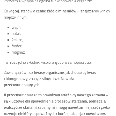
korzystnie wpływa na ogólne funkcjonowanie organizmu.
Co więcej, stanowią
cenne źródło minerałów
– znajdziemy w nich
między innymi:
wapń,
potas,
żelazo,
fosfor,
magnez.
Te niezbędne składniki wspierają dobre samopoczucie.
Zawierają również
kwasy organiczne
, jak chociażby
kwas
chlorogenowy
, znany z
silnych właściwości
przeciwutleniających
.
A przeciwutleniacze to prawdziwi strażnicy naszego zdrowia –
są kluczowe dla spowolnienia procesów starzenia, pomagają
walczyć ze stanami zapalnymi i mogą nawet zmniejszać ryzyko
rozwoju niektórych poważnych chorób, takich jak nowotwory.