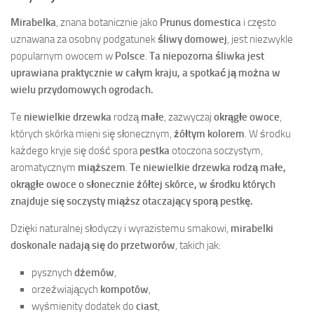
Mirabelka
, znana botanicznie jako
Prunus domestica
i często
uznawana za osobny podgatunek
śliwy domowej
, jest niezwykle
popularnym owocem w
Polsce
.
Ta niepozorna śliwka jest
uprawiana praktycznie w całym kraju, a spotkać ją można w
wielu przydomowych ogrodach.
Te
niewielkie drzewka
rodzą
małe
, zazwyczaj
okrągłe owoce
,
których skórka mieni się słonecznym,
żółtym kolorem
. W środku
każdego kryje się dość spora
pestka
otoczona soczystym,
aromatycznym
miąższem
.
Te niewielkie drzewka rodzą małe,
okrągłe owoce o słonecznie żółtej skórce, w środku których
znajduje się soczysty miąższ otaczający sporą pestkę.
Dzięki naturalnej słodyczy i wyrazistemu smakowi,
mirabelki
doskonale nadają się do przetworów
, takich jak:
pysznych
dżemów
,
orzeźwiających
kompotów
,
wyśmienity dodatek do
ciast
,