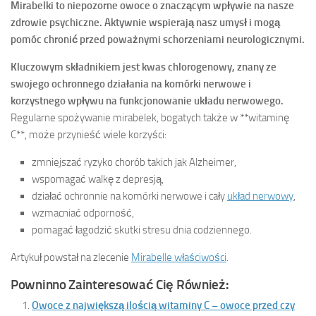
Mirabelki to niepozorne owoce o znaczącym wpływie na nasze
zdrowie psychiczne. Aktywnie wspierają nasz umysł i mogą
pomóc chronić przed poważnymi schorzeniami neurologicznymi.
Kluczowym składnikiem jest kwas chlorogenowy, znany ze
swojego ochronnego działania na komórki nerwowe i
korzystnego wpływu na funkcjonowanie układu nerwowego.
Regularne spożywanie mirabelek, bogatych także w **witaminę
C**, może przynieść wiele korzyści:
zmniejszać ryzyko chorób takich jak Alzheimer,
wspomagać walkę z depresją,
działać ochronnie na komórki nerwowe i cały
układ nerwowy
,
wzmacniać odporność,
pomagać łagodzić skutki stresu dnia codziennego.
Artykuł powstał na zlecenie
Mirabelle właściwości
.
Powninno Zainteresować Cię Również:
Owoce z największą ilością witaminy C – owoce przed czy