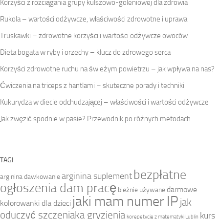
Korzyści z rozciągania grupy kulszowo-goleniowej dla zdrowia
Rukola – wartości odżywcze, właściwości zdrowotne i uprawa
Truskawki – zdrowotne korzyści i wartości odżywcze owoców
Dieta bogata w ryby i orzechy – klucz do zdrowego serca
Korzyści zdrowotne ruchu na świeżym powietrzu – jak wpływa na nas?
Ćwiczenia na triceps z hantlami – skuteczne porady i techniki
Kukurydza w diecie odchudzającej – właściwości i wartości odżywcze
Jak zwęzić spodnie w pasie? Przewodnik po różnych metodach
TAGI
bezpłatne
arginina suplement
arginina dawkowanie
ogłoszenia dam pracę
darmowe
bieżnie używane
jaki mam numer IP
jak
kolorowanki dla dzieci
oduczyć szczeniaka gryzienia
kurs
korepetycje z matematyki Lublin