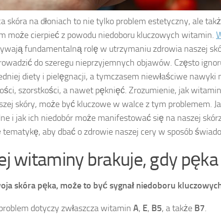
a skóra na dłoniach to nie tylko problem estetyczny, ale tak
m może cierpieć z powodu niedoboru kluczowych witamin.
W
ywają fundamentalną rolę w utrzymaniu zdrowia naszej skór
owadzić do szeregu nieprzyjemnych objawów. Często igno
dniej diety i pielęgnacji, a tymczasem niewłaściwe nawyki
ości, szorstkości, a nawet pęknięć. Zrozumienie, jak witam
szej skóry, może być kluczowe w walce z tym problemem. Ja
ne i jak ich niedobór może manifestować się na naszej skór
ę tematykę, aby dbać o zdrowie naszej cery w sposób świado
iej witaminy brakuje, gdy pęka
woja skóra pęka, może to być sygnał niedoboru kluczowyc
problem dotyczy zwłaszcza witamin
A
,
E
,
B5
, a także
B7
.