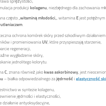
rawa sprężystości,
mulacja produkcji
kolagenu
, niezbędnego dla zachowania m
na często „
witaminą młodości
„, witamina
E
jest potężnym
wutleniaczem
.
teczna ochrona komórek skóry przed szkodliwym działanie
ników i promieniowania
UV
, które przyspieszają starzenie,
arcie regeneracji,
aźne wygładzenie skóry,
skanie jednolitego kolorytu.
na
C
, znana również jako
kwas askorbinowy
, jest nieoceni
nu
– białka odpowiedzialnego za
jędrność
i
elastyczność sk
estnictwo w syntezie kolagenu,
ewnienie jędrności i elastyczności,
ne działanie antyoksydacyjne,