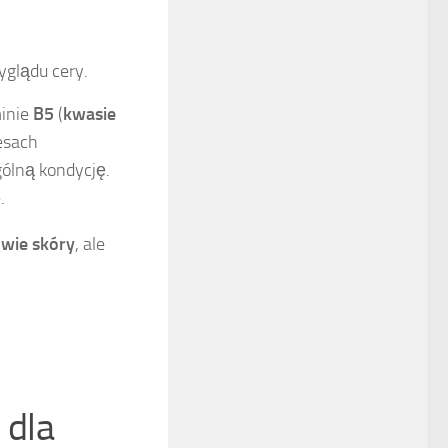
glądu cery.
minie
B5
(
kwasie
esach
gólną kondycję.
.
owie skóry
, ale
 dla