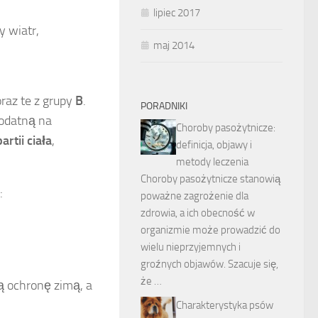
lipiec 2017
y wiatr,
maj 2014
raz te z grupy
B
.
PORADNIKI
podatną na
Choroby pasożytnicze:
rtii ciała
,
definicja, objawy i
metody leczenia
Choroby pasożytnicze stanowią
:
poważne zagrożenie dla
zdrowia, a ich obecność w
organizmie może prowadzić do
wielu nieprzyjemnych i
groźnych objawów. Szacuje się,
że …
ą ochronę zimą, a
Charakterystyka psów