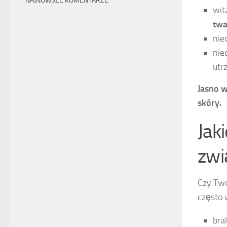
NAJNOWSZE KOMENTARZE
wi
twa
nie
nie
utr
Jasno 
skóry.
Jak
zwi
Czy Two
często 
bra