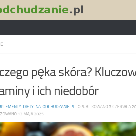
IE
czego pęka skóra? Kluczo
aminy i ich niedobór
UPLEMENTY-DIETY-NA-ODCHUDZANIE.PL
· OPUBLIKOWANO
3 CZERWCA 2
IZOWANO
13 MAJA 2025