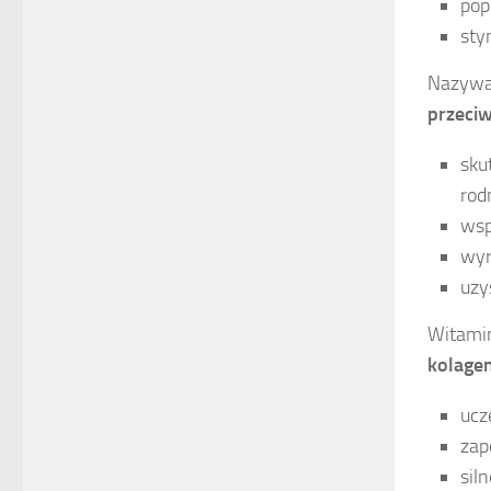
pop
sty
Nazywa
przeci
sku
rod
wsp
wyr
uzy
Witami
kolage
ucz
zap
sil