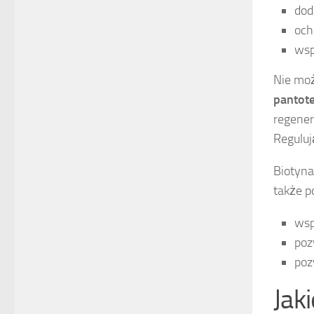
dod
och
wsp
Nie mo
panto
regener
Reguluj
Biotyna
także p
wsp
poz
poz
Jak