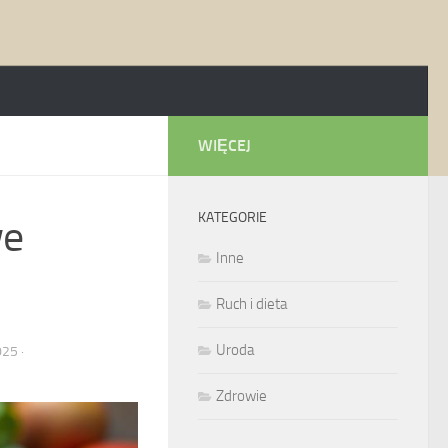
WIĘCEJ
KATEGORIE
we
Inne
Ruch i dieta
Uroda
025
·
Zdrowie