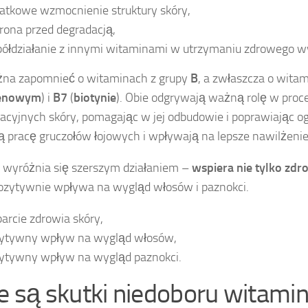
atkowe wzmocnienie struktury skóry,
rona przed degradacją,
ółdziałanie z innymi witaminami w utrzymaniu zdrowego wy
żna zapomnieć o witaminach z grupy
B
, a zwłaszcza o wita
tenowym
) i
B7
(
biotynie
). Obie odgrywają ważną rolę w proc
acyjnych skóry, pomagając w jej odbudowie i poprawiając o
ą pracę gruczołów łojowych i wpływają na lepsze nawilżenie
 wyróżnia się szerszym działaniem –
wspiera nie tylko zdr
ozytywnie wpływa na wygląd włosów i paznokci.
arcie zdrowia skóry,
ytywny wpływ na wygląd włosów,
ytywny wpływ na wygląd paznokci.
ie są skutki niedoboru witamin