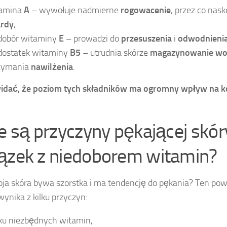
tamina
A
– wywołuje nadmierne
rogowacenie
, przez co nask
rdy
,
dobór witaminy
E
– prowadzi do
przesuszenia
i
odwodnienia
dostatek witaminy
B5
– utrudnia skórze
magazynowanie w
zymania
nawilżenia
.
widać, że poziom tych składników ma ogromny wpływ na k
ie są przyczyny pękającej skóry
ązek z niedoborem witamin?
ja skóra bywa szorstka i ma tendencję do pękania? Ten po
wynika z kilku przyczyn:
ku niezbędnych witamin,