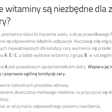
ie witaminy są niezbędne dla 
ry?
 promienna skóra to marzenie wielu, a do jej prawidłowego
ne są odpowiednie składniki odżywcze. Kluczową rolę odgr
ych najważniejszych dla kondycji cery wymienia się przede
ny
A
,
E
i
C
, a także wybrane witaminy z grupy
B
, w szczegól
na
A
jest prawdziwym sprzymierzeńcem skóry.
Wspiera jej 
i poprawia ogólną kondycję cery.
arcie naturalnych procesów odnowy,
ieranie złuszczania martwego naskórka, co przyczynia się do 
stury,
oc w utrzymaniu odpowiedniego poziomu nawilżenia,