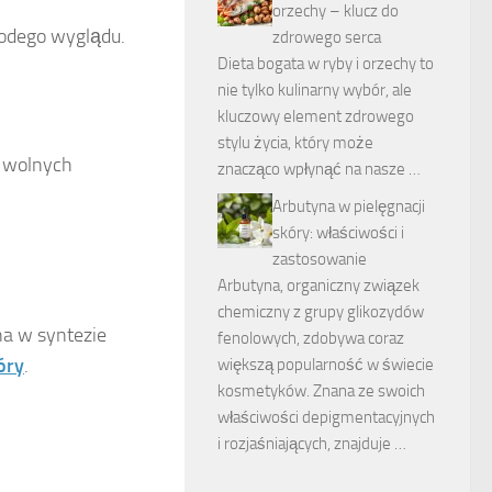
orzechy – klucz do
łodego wyglądu.
zdrowego serca
Dieta bogata w ryby i orzechy to
nie tylko kulinarny wybór, ale
kluczowy element zdrowego
stylu życia, który może
m wolnych
znacząco wpłynąć na nasze …
Arbutyna w pielęgnacji
skóry: właściwości i
zastosowanie
Arbutyna, organiczny związek
chemiczny z grupy glikozydów
ona w syntezie
fenolowych, zdobywa coraz
óry
.
większą popularność w świecie
kosmetyków. Znana ze swoich
właściwości depigmentacyjnych
i rozjaśniających, znajduje …