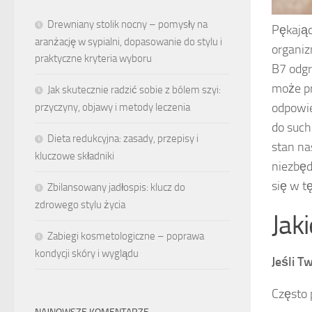
Drewniany stolik nocny – pomysły na
Pękając
aranżację w sypialni, dopasowanie do stylu i
organiz
praktyczne kryteria wyboru
B7 odgr
może pr
Jak skutecznie radzić sobie z bólem szyi:
odpowie
przyczyny, objawy i metody leczenia
do such
Dieta redukcyjna: zasady, przepisy i
stan na
kluczowe składniki
niezbęd
się w t
Zbilansowany jadłospis: klucz do
zdrowego stylu życia
Jak
Zabiegi kosmetologiczne – poprawa
kondycji skóry i wyglądu
Jeśli T
Często 