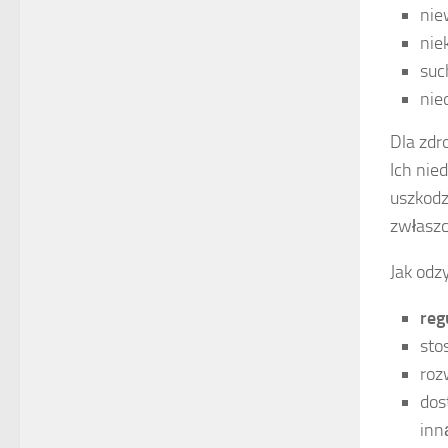
nie
nie
suc
nie
Dla zdr
Ich nie
uszkodz
zwłasz
Jak odz
reg
sto
ro
dos
inn