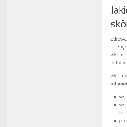
Jak
skó
Zdrowa,
niezbęd
Wśród t
witami
Witami
odnowy 
wsp
wsp
tek
pom