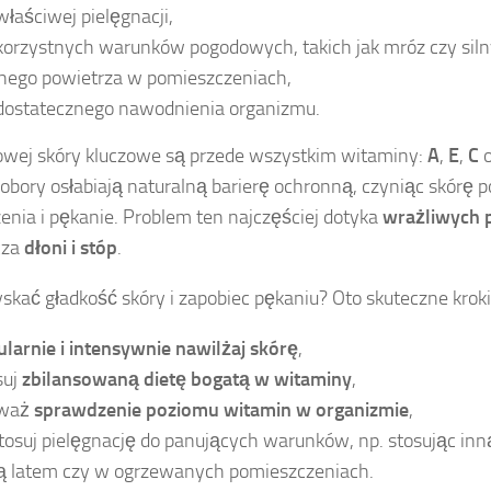
właściwej pielęgnacji,
korzystnych warunków pogodowych, takich jak mróz czy siln
hego powietrza w pomieszczeniach,
dostatecznego nawodnienia organizmu.
owej skóry kluczowe są przede wszystkim witaminy:
A
,
E
,
C
o
dobory osłabiają naturalną barierę ochronną, czyniąc skórę 
enia i pękanie. Problem ten najczęściej dotyka
wrażliwych pa
cza
dłoni i stóp
.
yskać gładkość skóry i zapobiec pękaniu? Oto skuteczne kroki
ularnie i intensywnie nawilżaj skórę
,
suj
zbilansowaną dietę bogatą w witaminy
,
zważ
sprawdzenie poziomu witamin w organizmie
,
tosuj pielęgnację do panujących warunków, np. stosując inn
ą latem czy w ogrzewanych pomieszczeniach.