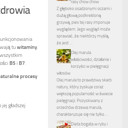
rasy chow chow
zdrowia
Z głęboko osadzonymi oczami i
dużą głową podkreśloną
grzywą, pies tej rasy imponuje
wyglądem. Jego wygląd może
sprawiać, że niektórzy myślą,
 funkcjonowania
że jest …
ywają tu
witaminy
.
Olej marula:
 wszystkim
właściwości, działanie i
ności
B5
i
B7
.
korzyści w pielęgnacji
włosów
naturalne procesy
Olej marula to prawdziwy skarb
natury, który zyskuje coraz
większą popularność w świecie
pielęgnacji. Pozyskiwany z
jej gładszej
orzechów drzewa marula,
charakteryzuje się nie tylko …
Dieta bogata w ryby i