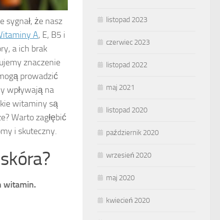
listopad 2023
że sygnał, że nasz
itaminy A
, E, B5 i
czerwiec 2023
y, a ich brak
rujemy znaczenie
listopad 2022
 mogą prowadzić
maj 2021
iny wpływają na
kie witaminy są
listopad 2020
ze? Warto zagłębić
my i skuteczny.
październik 2020
 skóra?
wrzesień 2020
maj 2020
h witamin.
kwiecień 2020