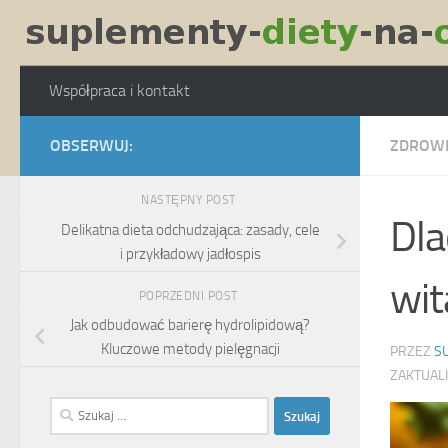
Skip to content
Współpraca i kontakt
OBSERWUJ:
ZDROW
NASTĘPNY POST
Dla
Delikatna dieta odchudzająca: zasady, cele
i przykładowy jadłospis
wit
POPRZEDNI POST
Jak odbudować barierę hydrolipidową?
Kluczowe metody pielęgnacji
PRZEZ
S
ZAKTUAL
Szukaj: