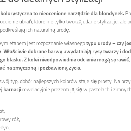
 kolorystyczna to nieocenione narzędzie dla blondynek.
Po
 odcienie ubrań, które nie tylko tworzą udane stylizacje, ale
 podkreślają ich naturalną urodę.
wym etapem jest rozpoznanie własnego
typu urody – czy jes
y
.
Właściwie dobrane barwy uwydatniają rysy twarzy i dod
go blasku.
Z kolei nieodpowiednie odcienie mogą sprawić,
ać na zmęczoną i pozbawioną życia.
swój typ, dobór najlepszych kolorów staje się prosty. Na przy
j karnacji
rewelacyjnie prezentują się w pastelach i zimnyc
it,
rowy róż,
edyn,