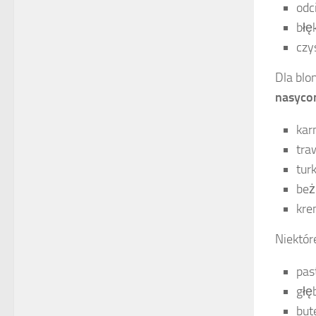
odc
błę
czy
Dla blo
nasyco
kar
tra
tur
beż
kre
Niektór
pas
głę
but