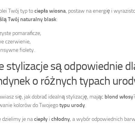
kolei Twój typ to
ciepła wiosna
, postaw na energię i wyrazist
lą Twój naturalny blask
:
zyste pomarańcze,
e czerwienie,
ensywne fiolety.
ie stylizacje są odpowiednie dl
ndynek o różnych typach urod
wiasz się, jak dobrać idealną stylizację, mając
blond włosy
wanie kolorów do Twojego
typu urody
.
 dzielimy je na
ciepły
i
chłodny
, a wybór odpowiednich barw 