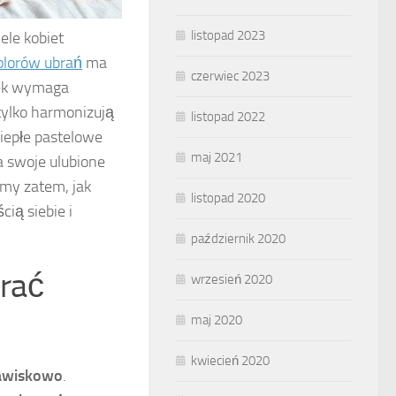
listopad 2023
ele kobiet
olorów ubrań
ma
czerwiec 2023
nek wymaga
tylko harmonizują
listopad 2022
Ciepłe pastelowe
maj 2021
a swoje ulubione
jmy zatem, jak
listopad 2020
ią siebie i
październik 2020
brać
wrzesień 2020
maj 2020
kwiecień 2020
awiskowo
.