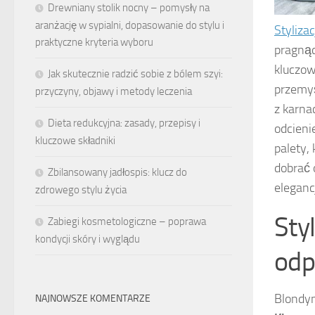
Drewniany stolik nocny – pomysły na
aranżację w sypialni, dopasowanie do stylu i
Styliza
praktyczne kryteria wyboru
pragnąc
kluczo
Jak skutecznie radzić sobie z bólem szyi:
przemyś
przyczyny, objawy i metody leczenia
z karna
Dieta redukcyjna: zasady, przepisy i
odcieni
kluczowe składniki
palety,
dobrać 
Zbilansowany jadłospis: klucz do
eleganc
zdrowego stylu życia
Sty
Zabiegi kosmetologiczne – poprawa
kondycji skóry i wyglądu
odp
Blondy
NAJNOWSZE KOMENTARZE