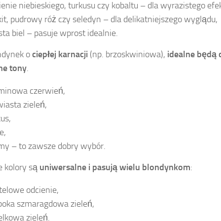
ienie niebieskiego, turkusu czy kobaltu – dla wyrazistego efe
kit, pudrowy róż czy seledyn – dla delikatniejszego wyglądu,
sta biel – pasuje wprost idealnie.
ndynek o
ciepłej karnacji
(np. brzoskwiniowa),
idealne będą c
ne tony
.
minowa czerwień,
wiasta zieleń,
kus,
e,
my – to zawsze dobry wybór.
e kolory są
uniwersalne i pasują wielu blondynkom
:
telowe odcienie,
boka szmaragdowa zieleń,
elkowa zieleń.