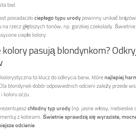
ta biel.
st posiadaczki
ciepłego typu urody
powinny unikać brązów
u na rzecz głębszych tonów, np. gorzkiej czekolady. Świetnie
asycone ciepłe kolory.
e kolory pasują blondynkom? Odkryj
w
 kolorystyczna to klucz do odkrycia barw, które
najlepiej har
 Dla blondynek dobór odpowiednich odcieni zależy przede ws
 i koloru oczu.
eprezentujesz
chłodny typ urody
(np. jasne włosy, niebieskie 
mentuj z kolorami.
Świetnie sprawdzą się wyraziste, mocne
niejsze odcienie
.