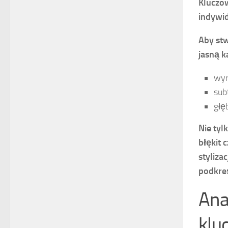
Kluczow
indywi
Aby stw
jasną k
wyr
sub
głę
Nie tyl
błękit 
styliza
podkreś
Ana
kluc