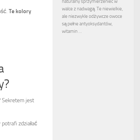
naturalny sprzymierzeniec w
walce z nadwagą. Te niewielkie,
ość.
Te kolory
ale niezwykle odżywcze owoce
są pełne antyoksydantów,
witamin …
a
y?
? Sekretem jest
potrafi zdziałać