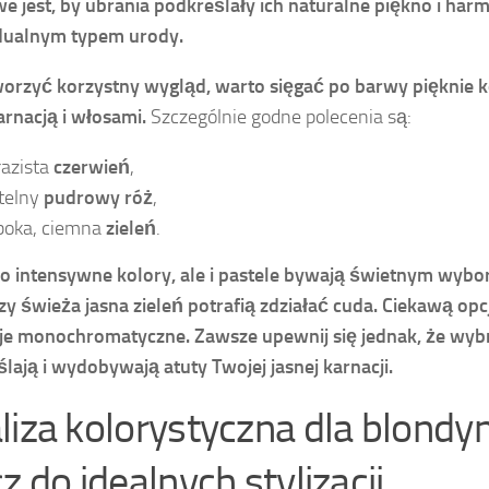
e jest, by ubrania podkreślały ich naturalne piękno i har
dualnym typem urody.
orzyć korzystny wygląd, warto sięgać po barwy pięknie k
arnacją i włosami.
Szczególnie godne polecenia są:
azista
czerwień
,
telny
pudrowy róż
,
boka, ciemna
zieleń
.
ko intensywne kolory, ale i pastele bywają świetnym wybo
czy świeża jasna zieleń potrafią zdziałać cuda.
Ciekawą opc
cje monochromatyczne.
Zawsze upewnij się jednak, że wyb
lają i wydobywają atuty Twojej jasnej karnacji.
liza kolorystyczna dla blondy
z do idealnych stylizacji