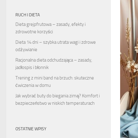
RUCH I DIETA
Dieta grejpfrutowa – zasady, efekty i
zdrowotne korzyści
Dieta 14 dni – szybka utrata wagi i zdrowe
odżywianie
Racjonalna dieta odchudzająca – zasady,
jadłospis i błonnik
Trening z mini band na brzuch: skuteczne
ćwiczenia w domu
Jak wybrać buty do biegania zimą? Komfort i
bezpieczeństwo w niskich temperaturach
OSTATNIE WPISY