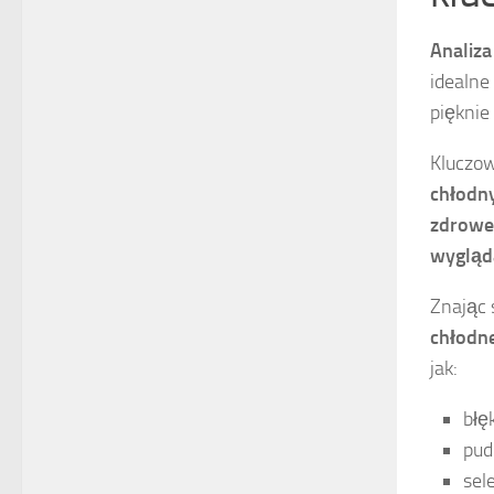
Analiza
idealne
pięknie
Kluczo
chłodn
zdrowe
wygląd
Znając 
chłodne
jak:
błęk
pud
sel