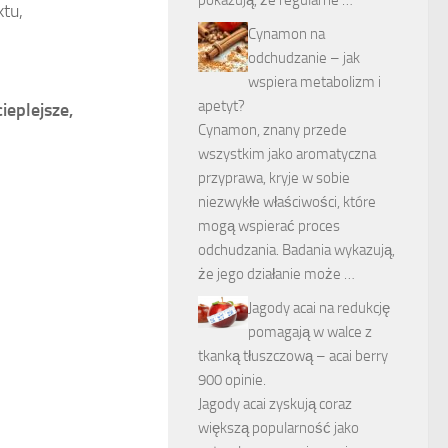
pokazują, że regularne …
ktu,
Cynamon na
odchudzanie – jak
wspiera metabolizm i
apetyt?
ieplejsze,
Cynamon, znany przede
wszystkim jako aromatyczna
przyprawa, kryje w sobie
niezwykłe właściwości, które
mogą wspierać proces
odchudzania. Badania wykazują,
że jego działanie może …
Jagody acai na redukcję
pomagają w walce z
tkanką tłuszczową – acai berry
900 opinie.
Jagody acai zyskują coraz
większą popularność jako