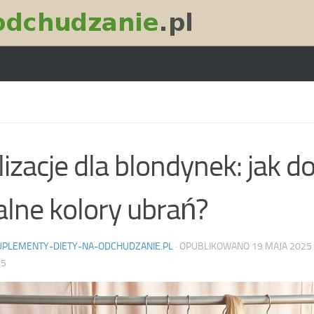
lizacje dla blondynek: jak d
alne kolory ubrań?
UPLEMENTY-DIETY-NA-ODCHUDZANIE.PL
· OPUBLIKOWANO
19 MAJA 2025
25