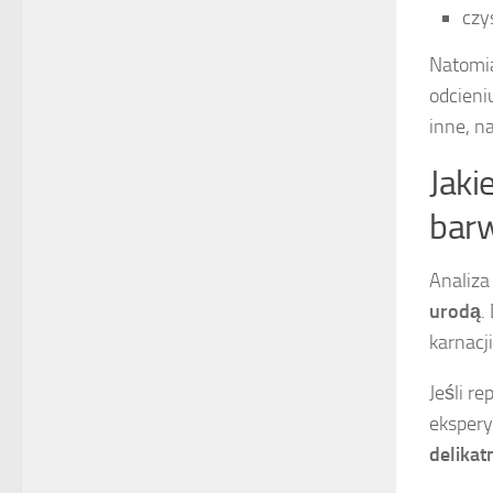
czys
Natomia
odcieni
inne, n
Jaki
bar
Analiza
urodą
.
karnacji
Jeśli r
ekspery
delikat