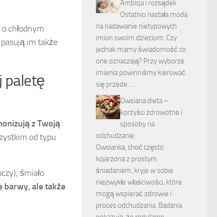
Ambicja i rozsądek
Ostatnio nastała moda
na nadawanie nietypowych
 o chłodnym
imion swoim dzieciom. Czy
 pasują im także
jednak mamy świadomość co
one oznaczają? Przy wyborze
imienia powinniśmy kierować
 paletę
się przede …
Owsiana dieta –
korzyści zdrowotne i
monizują z Twoją
sposoby na
odchudzanie
zystkim od typu
Owsianka, choć często
kojarzona z prostym
śniadaniem, kryje w sobie
oczy), śmiało
niezwykłe właściwości, które
 barwy, ale także
mogą wspierać zdrowie i
proces odchudzania. Badania