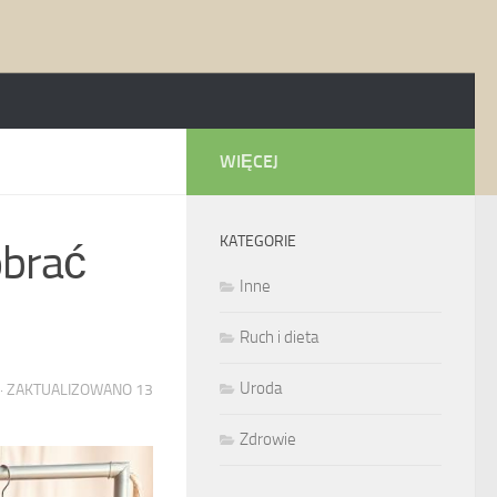
WIĘCEJ
KATEGORIE
obrać
Inne
Ruch i dieta
Uroda
· ZAKTUALIZOWANO
13
Zdrowie