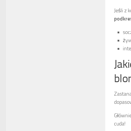
Jeśli z 
podkreś
soc
żyw
int
Jak
blo
Zastana
dopaso
Głównie
cuda!