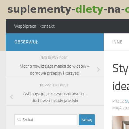
Skip to content
Współpraca i kontakt
OBSERWUJ:
INNE
NASTĘPNY POST
Sty
Mocno nawilżająca maska do włosów –
domowe przepisy i korzyści
ide
POPRZEDNI POST
Ashtanga joga: korzyści zdrowotne,
duchowe i zasady praktyki
PRZEZ
S
MAJA 20
Szukaj: