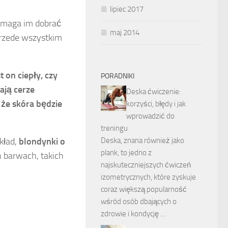
lipiec 2017
maga im dobrać
maj 2014
 przede wszystkim
t on ciepły, czy
PORADNIKI
ają cerze
Deska ćwiczenie:
 że skóra będzie
korzyści, błędy i jak
wprowadzić do
treningu
Deska, znana również jako
kład,
blondynki o
plank, to jedno z
h barwach, takich
najskuteczniejszych ćwiczeń
izometrycznych, które zyskuje
coraz większą popularność
wśród osób dbających o
zdrowie i kondycję …