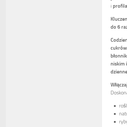
i
profil
Kluczem
do 6 ra
Codzie
cukrów 
błonni
niskim 
dzienn
Włączaj
Doskona
roś
nat
ryb