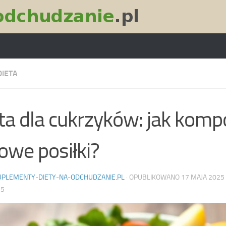
DIETA
ta dla cukrzyków: jak ko
owe posiłki?
UPLEMENTY-DIETY-NA-ODCHUDZANIE.PL
· OPUBLIKOWANO
17 MAJA 2025
25