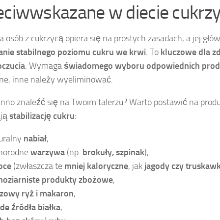
eciwwskazane w diecie cukrz
la osób z cukrzycą opiera się na prostych zasadach, a jej gł
nie stabilnego poziomu cukru we krwi
. To
kluczowe dla zd
czucia
. Wymaga
świadomego wyboru odpowiednich pro
e, inne należy wyeliminować.
nno znaleźć się na Twoim talerzu? Warto postawić na produ
ają
stabilizację cukru
:
uralny
nabiał
,
norodne
warzywa
(np.
brokuły, szpinak
),
oce
(zwłaszcza te
mniej kaloryczne
, jak
jagody czy truskawk
noziarniste produkty zbożowe
,
zowy ryż i makaron
,
de źródła białka
,