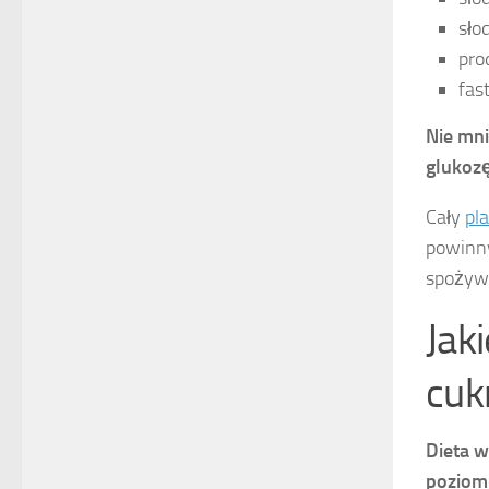
sło
pro
fas
Nie mni
glukoz
Cały
pl
powinn
spoży
Jak
cuk
Dieta 
poziom