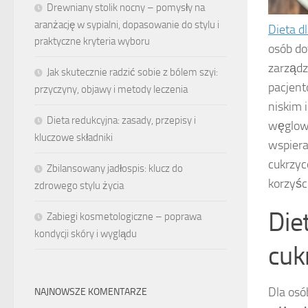
Drewniany stolik nocny – pomysły na
aranżację w sypialni, dopasowanie do stylu i
Dieta d
praktyczne kryteria wyboru
osób do
zarządz
Jak skutecznie radzić sobie z bólem szyi:
pacjent
przyczyny, objawy i metody leczenia
niskim 
Dieta redukcyjna: zasady, przepisy i
węglowo
kluczowe składniki
wspiera
cukrzyc
Zbilansowany jadłospis: klucz do
korzyśc
zdrowego stylu życia
Die
Zabiegi kosmetologiczne – poprawa
kondycji skóry i wyglądu
cuk
Dla osó
NAJNOWSZE KOMENTARZE