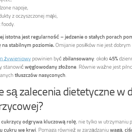
dzone napoje,
dukty z oczyszczonej mąki,
t foody.
ej istotna jest
regularność
– jedzenie o stałych porach p
ę
na stabilnym poziomie.
Omijanie posiłków nie jest dobry
an żywieniowy
powinien być
zbilansowany
: około
45%
dzienn
y stanowić
węglowodany złożone
. Równie ważne jest pilno
wanych
tłuszczów nasyconych
.
ie są zalecenia dietetyczne w d
rzycowej?
w cukrzycy odgrywa kluczową rolę
, nie tylko w utrzymaniu
u cukru we krwi
. Pomaga również w zarządzaniu
wagą
,
ciś