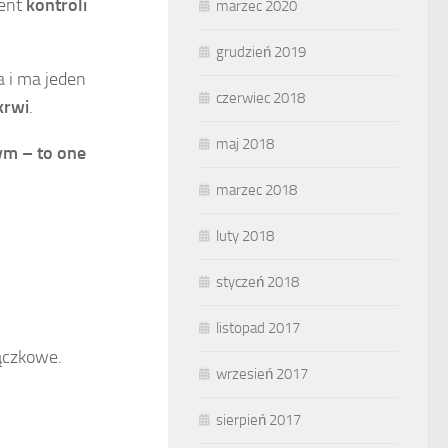
ment
kontroli
marzec 2020
grudzień 2019
a i ma jeden
czerwiec 2018
krwi
.
maj 2018
nym
– to one
marzec 2018
luty 2018
styczeń 2018
listopad 2017
rączkowe.
wrzesień 2017
sierpień 2017