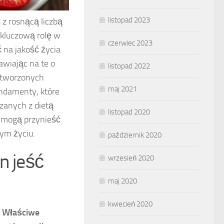
listopad 2023
 z rosnącą liczbą
kluczową rolę w
czerwiec 2023
 na jakość życia
awiając na te o
listopad 2022
zetworzonych
maj 2021
ndamenty, które
zanych z dietą
listopad 2020
 mogą przynieść
nym życiu.
październik 2020
n jeść
wrzesień 2020
maj 2020
kwiecień 2020
.
Właściwe