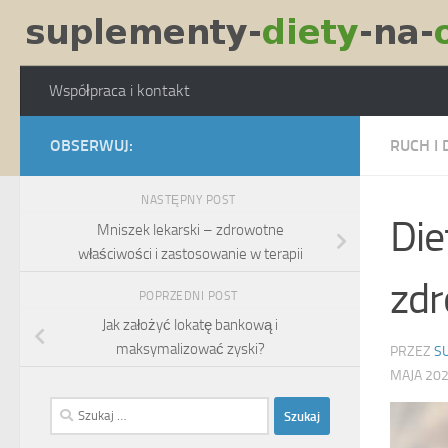
Skip to content
Współpraca i kontakt
OBSERWUJ:
RUCH I 
NASTĘPNY POST
Die
Mniszek lekarski – zdrowotne
właściwości i zastosowanie w terapii
zdr
POPRZEDNI POST
Jak założyć lokatę bankową i
maksymalizować zyski?
PRZEZ
S
MAJA 20
Szukaj: