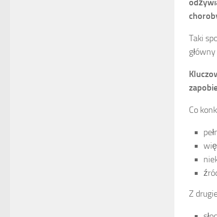
odżywi
chorob
Taki sp
główny 
Kluczow
zapobi
Co konk
peł
wię
nie
źró
Z drugi
sło