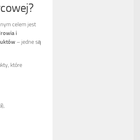
ycowej?
ównym celem jest
rowia i
duktów
– jedne są
kty, które
i
),