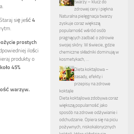
twarzy – klucz do
a.
zdrowej cery i piękna
Naturalna pielęgnacja twarzy
Staraj się jeść
4
zyskuje coraz większą
 rytm.
popularność wśród osób
pragnących zadbać o zdrowie
pożycie prostych
swojej skóry. W świecie, gdzie
dpowiedniej ilości
chemiczne składniki dominują w
eraj produkty o
kosmetykach, …
koło 45%
Dieta koktajlowa –
zasady, efekty i
przepisy na zdrowe
itość warzyw.
koktajle
Dieta koktajlowa zdobywa coraz
większą popularność jako
sposób na zdrowe odżywianie i
odchudzanie. Opiera się na piciu
pożywnych, niskokalorycznych