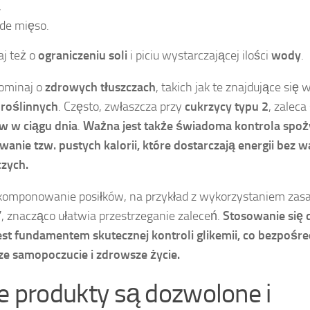
,
de mięso.
j też o
ograniczeniu soli
i piciu wystarczającej ilości
wody
.
ominaj o
zdrowych tłuszczach
, takich jak te znajdujące się 
 roślinnych
. Często, zwłaszcza przy
cukrzycy typu 2
, zalec
w w ciągu dnia
.
Ważna jest także świadoma kontrola spoży
wanie tzw. pustych kalorii, które dostarczają energii bez w
zych.
omponowanie posiłków, na przykład z wykorzystaniem zas
”
, znacząco ułatwia przestrzeganie zaleceń.
Stosowanie się 
est fundamentem skutecznej kontroli glikemii, co bezpośre
ze samopoczucie i zdrowsze życie.
ie produkty są dozwolone i