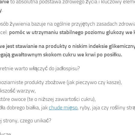
anie
to absolutna podstawa zdrowego życia i kluczowy ele
y
.
osób żywienia bazuje na ogólnie przyjętych zasadach zdrowi
cel:
pomóc w utrzymaniu stabilnego poziomu glukozy we 
e jest stawianie na produkty o
niskim indeksie glikemicz
egają gwałtownym skokom cukru we krwi po posiłku.
retnie warto włączyć do jadłospisu?
noziarniste produkty zbożowe (jak pieczywo czy kasze),
kszość warzyw,
które owoce (te o niższej zawartości cukru),
dła dobrego białka, jak
chude mięso
, ryby, jaja czy rośliny st
ej strony, czego unikać?
dycze,