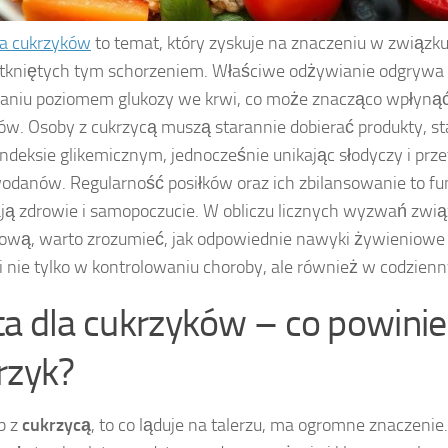
la cukrzyków
to temat, który zyskuje na znaczeniu w związku
tkniętych tym schorzeniem. Właściwe odżywianie odgrywa 
aniu poziomem glukozy we krwi, co może znacząco wpłynąć
ów. Osoby z cukrzycą muszą starannie dobierać produkty, st
indeksie glikemicznym, jednocześnie unikając słodyczy i pr
danów. Regularność posiłków oraz ich zbilansowanie to fu
ją zdrowie i samopoczucie. W obliczu licznych wyzwań zwią
ową, warto zrozumieć, jak odpowiednie nawyki żywieniowe
i nie tylko w kontrolowaniu choroby, ale również w codzien
ta dla cukrzyków – co powinie
rzyk?
b z
cukrzycą
, to co ląduje na talerzu, ma ogromne znaczenie