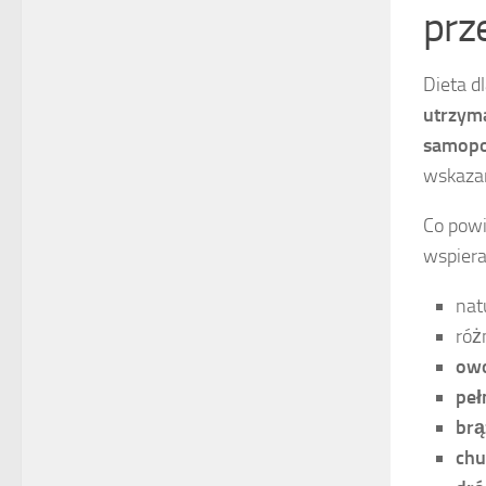
prz
Dieta d
utrzyma
samopo
wskazan
Co powi
wspier
nat
róż
ow
peł
brą
chu