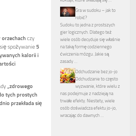
koktajli, które składają się …
Gra w sudoku – jak to
robić?
Sudoku to jedna z prostszych
gier logicznych. Dlatego też
w
orzechach
czy
wiele osób decyduje się właśnie
a się spożywanie
5
na taką formę codziennego
ćwiczenia mózgu. Jakie są
wanych kalorii i
zasady …
artości
Odchudzanie bez jo-jo
Odchudzanie to często
ady
„zdrowego
wyzwanie, które wielu z
nas podejmuje z nadzieją na
do tych prostych
trwałe efekty. Niestety, wiele
dnio przekłada się
osób doświadcza efektu jo-jo,
wracając do dawnych …