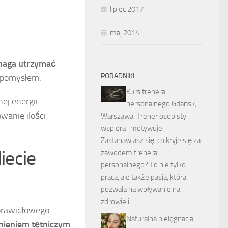
lipiec 2017
maj 2014
omaga utrzymać
PORADNIKI
m pomysłem.
Kurs trenera
ej energii
personalnego Gdańsk,
wanie ilości
Warszawa. Trener osobisty
wspiera i motywuje
Zastanawiasz się, co kryje się za
iecie
zawodem trenera
personalnego? To nie tylko
praca, ale także pasja, która
pozwala na wpływanie na
zdrowie i …
 prawidłowego
Naturalna pielęgnacja
nieniem tętniczym