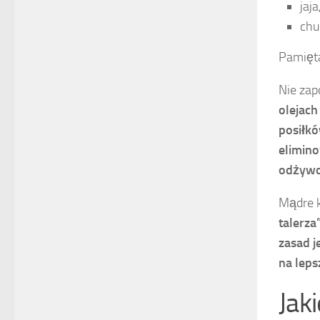
jaja
chu
Pamięta
Nie zap
olejach
posiłkó
elimino
odżywc
Mądre k
talerza
zasad j
na leps
Jak