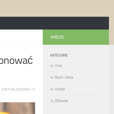
WIĘCEJ
KATEGORIE
mponować
Inne
Ruch i dieta
Uroda
· ZAKTUALIZOWANO
13
Zdrowie