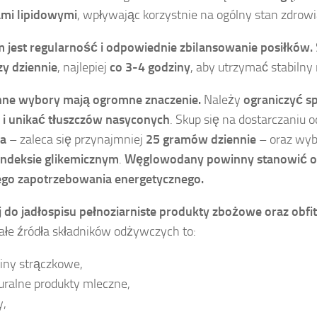
ami lipidowymi
, wpływając korzystnie na ogólny stan zdrowi
 jest regularność i odpowiednie zbilansowanie posiłków.
zy dziennie
, najlepiej
co 3-4 godziny
, aby utrzymać stabilny
nne wybory mają ogromne znaczenie.
Należy
ograniczyć s
i unikać tłuszczów nasyconych
. Skup się na dostarczaniu o
ka
– zaleca się przynajmniej
25 gramów dziennie
– oraz wybi
indeksie glikemicznym
.
Węglowodany powinny stanowić o
ego zapotrzebowania energetycznego.
 do jadłospisu pełnoziarniste produkty zbożowe oraz obf
łe źródła składników odżywczych to:
liny strączkowe,
uralne produkty mleczne,
y,