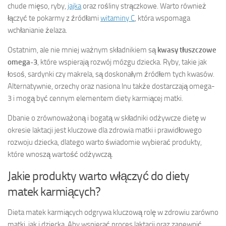
chude mięso, ryby,
jajka
oraz rośliny strączkowe. Warto również
łączyć te pokarmy z źródłami
witaminy C
, która wspomaga
wchłanianie żelaza.
Ostatnim, ale nie mniej ważnym składnikiem są
kwasy tłuszczowe
omega-3
, które wspierają rozwój mózgu dziecka. Ryby, takie jak
łosoś, sardynki czy makrela, są doskonałym źródłem tych kwasów.
Alternatywnie, orzechy oraz nasiona lnu także dostarczają omega-
3 i mogą być cennym elementem diety karmiącej matki.
Dbanie o zrównoważoną i bogatą w składniki odżywcze dietę w
okresie laktacji jest kluczowe dla zdrowia matki i prawidłowego
rozwoju dziecka, dlatego warto świadomie wybierać produkty,
które wnoszą wartość odżywczą.
Jakie produkty warto włączyć do diety
matek karmiących?
Dieta matek karmiących odgrywa kluczową rolę w zdrowiu zarówno
matki, jak i dziecka. Aby wspierać proces laktacji oraz zapewnić