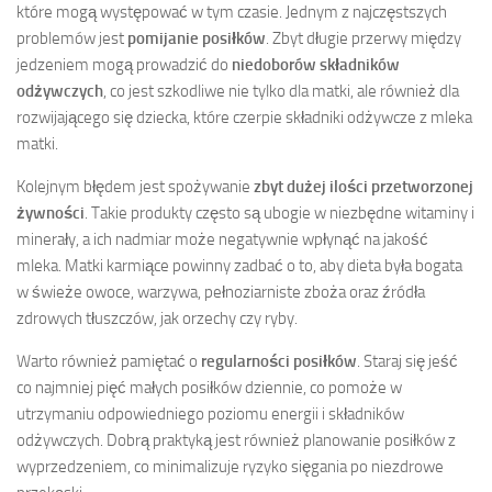
które mogą występować w tym czasie. Jednym z najczęstszych
problemów jest
pomijanie posiłków
. Zbyt długie przerwy między
jedzeniem mogą prowadzić do
niedoborów składników
odżywczych
, co jest szkodliwe nie tylko dla matki, ale również dla
rozwijającego się dziecka, które czerpie składniki odżywcze z mleka
matki.
Kolejnym błędem jest spożywanie
zbyt dużej ilości przetworzonej
żywności
. Takie produkty często są ubogie w niezbędne witaminy i
minerały, a ich nadmiar może negatywnie wpłynąć na jakość
mleka. Matki karmiące powinny zadbać o to, aby dieta była bogata
w świeże owoce, warzywa, pełnoziarniste zboża oraz źródła
zdrowych tłuszczów, jak orzechy czy ryby.
Warto również pamiętać o
regularności posiłków
. Staraj się jeść
co najmniej pięć małych posiłków dziennie, co pomoże w
utrzymaniu odpowiedniego poziomu energii i składników
odżywczych. Dobrą praktyką jest również planowanie posiłków z
wyprzedzeniem, co minimalizuje ryzyko sięgania po niezdrowe