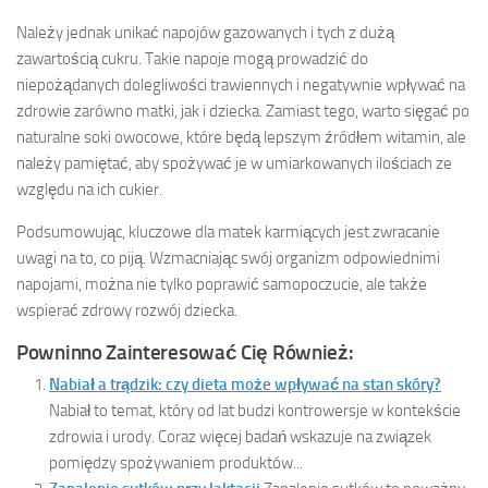
Należy jednak unikać napojów gazowanych i tych z dużą
zawartością cukru. Takie napoje mogą prowadzić do
niepożądanych dolegliwości trawiennych i negatywnie wpływać na
zdrowie zarówno matki, jak i dziecka. Zamiast tego, warto sięgać po
naturalne soki owocowe, które będą lepszym źródłem witamin, ale
należy pamiętać, aby spożywać je w umiarkowanych ilościach ze
względu na ich cukier.
Podsumowując, kluczowe dla matek karmiących jest zwracanie
uwagi na to, co piją. Wzmacniając swój organizm odpowiednimi
napojami, można nie tylko poprawić samopoczucie, ale także
wspierać zdrowy rozwój dziecka.
Powninno Zainteresować Cię Również:
Nabiał a trądzik: czy dieta może wpływać na stan skóry?
Nabiał to temat, który od lat budzi kontrowersje w kontekście
zdrowia i urody. Coraz więcej badań wskazuje na związek
pomiędzy spożywaniem produktów...