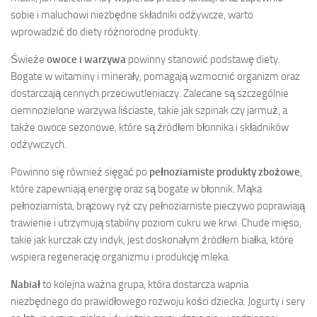
sobie i maluchowi niezbędne składniki odżywcze, warto
wprowadzić do diety różnorodne produkty.
Świeże
owoce i warzywa
powinny stanowić podstawę diety.
Bogate w witaminy i minerały, pomagają wzmocnić organizm oraz
dostarczają cennych przeciwutleniaczy. Zalecane są szczególnie
ciemnozielone warzywa liściaste, takie jak szpinak czy jarmuż, a
także owoce sezonowe, które są źródłem błonnika i składników
odżywczych.
Powinno się również sięgać po
pełnoziarniste produkty zbożowe
,
które zapewniają energię oraz są bogate w błonnik. Mąka
pełnoziarnista, brązowy ryż czy pełnoziarniste pieczywo poprawiają
trawienie i utrzymują stabilny poziom cukru we krwi. Chude mięso,
takie jak kurczak czy indyk, jest doskonałym źródłem białka, które
wspiera regenerację organizmu i produkcję mleka.
Nabiał
to kolejna ważna grupa, która dostarcza wapnia
niezbędnego do prawidłowego rozwoju kości dziecka. Jogurty i sery