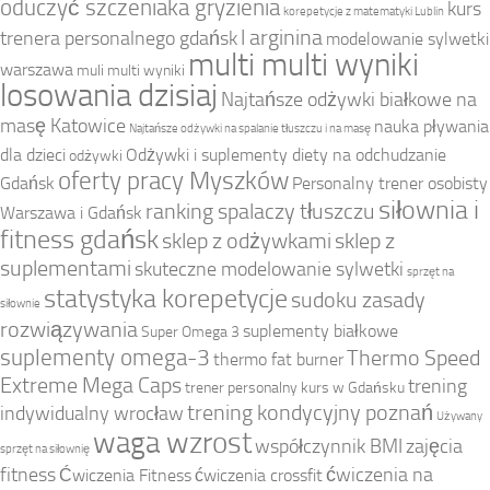
oduczyć szczeniaka gryzienia
kurs
korepetycje z matematyki Lublin
l arginina
trenera personalnego gdańsk
modelowanie sylwetki
multi multi wyniki
warszawa
muli multi wyniki
losowania dzisiaj
Najtańsze odżywki białkowe na
masę Katowice
nauka pływania
Najtańsze odżywki na spalanie tłuszczu i na masę
dla dzieci
Odżywki i suplementy diety na odchudzanie
odżywki
oferty pracy Myszków
Gdańsk
Personalny trener osobisty
siłownia i
ranking spalaczy tłuszczu
Warszawa i Gdańsk
fitness gdańsk
sklep z odżywkami
sklep z
suplementami
skuteczne modelowanie sylwetki
sprzęt na
statystyka korepetycje
sudoku zasady
siłownie
rozwiązywania
suplementy białkowe
Super Omega 3
suplementy omega-3
Thermo Speed
thermo fat burner
Extreme Mega Caps
trening
trener personalny kurs w Gdańsku
trening kondycyjny poznań
indywidualny wrocław
Używany
waga wzrost
współczynnik BMI
zajęcia
sprzęt na siłownię
fitness
ćwiczenia na
Ćwiczenia Fitness
ćwiczenia crossfit