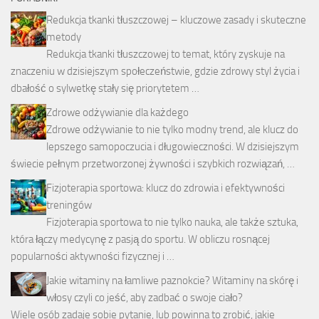
Redukcja tkanki tłuszczowej – kluczowe zasady i skuteczne
metody
Redukcja tkanki tłuszczowej to temat, który zyskuje na
znaczeniu w dzisiejszym społeczeństwie, gdzie zdrowy styl życia i
dbałość o sylwetkę stały się priorytetem …
Zdrowe odżywianie dla każdego
Zdrowe odżywianie to nie tylko modny trend, ale klucz do
lepszego samopoczucia i długowieczności. W dzisiejszym
świecie pełnym przetworzonej żywności i szybkich rozwiązań, …
Fizjoterapia sportowa: klucz do zdrowia i efektywności
treningów
Fizjoterapia sportowa to nie tylko nauka, ale także sztuka,
która łączy medycynę z pasją do sportu. W obliczu rosnącej
popularności aktywności fizycznej i …
Jakie witaminy na łamliwe paznokcie? Witaminy na skórę i
włosy czyli co jeść, aby zadbać o swoje ciało?
Wiele osób zadaje sobie pytanie, lub powinna to zrobić, jakie