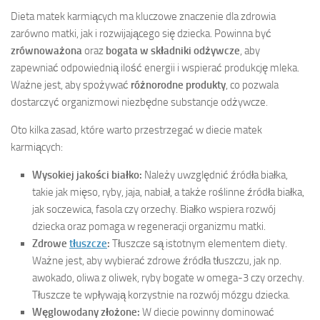
Dieta matek karmiących ma kluczowe znaczenie dla zdrowia
zarówno matki, jak i rozwijającego się dziecka. Powinna być
zrównoważona
oraz
bogata w składniki odżywcze
, aby
zapewniać odpowiednią ilość energii i wspierać produkcję mleka.
Ważne jest, aby spożywać
różnorodne produkty
, co pozwala
dostarczyć organizmowi niezbędne substancje odżywcze.
Oto kilka zasad, które warto przestrzegać w diecie matek
karmiących:
Wysokiej jakości białko:
Należy uwzględnić źródła białka,
takie jak mięso, ryby, jaja, nabiał, a także roślinne źródła białka,
jak soczewica, fasola czy orzechy. Białko wspiera rozwój
dziecka oraz pomaga w regeneracji organizmu matki.
Zdrowe
tłuszcze
:
Tłuszcze są istotnym elementem diety.
Ważne jest, aby wybierać zdrowe źródła tłuszczu, jak np.
awokado, oliwa z oliwek, ryby bogate w omega-3 czy orzechy.
Tłuszcze te wpływają korzystnie na rozwój mózgu dziecka.
Węglowodany złożone:
W diecie powinny dominować