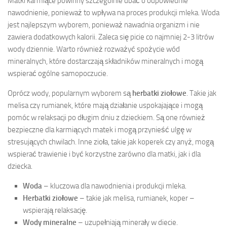
Matki karmiące powinny szczególnie dbać o odpowiednie
nawodnienie, ponieważ to wpływa na proces produkcji mleka. Woda
jest najlepszym wyborem, ponieważ nawadnia organizm i nie
zawiera dodatkowych kalorii. Zaleca się picie co najmniej 2-3 litrów
wody dziennie. Warto również rozważyć spożycie wód
mineralnych, które dostarczają składników mineralnych i mogą
wspierać ogólne samopoczucie.
Oprócz wody, popularnym wyborem są
herbatki ziołowe
. Takie jak
melisa czy rumianek, które mają działanie uspokajające i mogą
pomóc w relaksacji po długim dniu z dzieckiem. Są one również
bezpieczne dla karmiących matek i mogą przynieść ulgę w
stresujących chwilach. Inne zioła, takie jak koperek czy anyż, mogą
wspierać trawienie i być korzystne zarówno dla matki, jak i dla
dziecka.
Woda
– kluczowa dla nawodnienia i produkcji mleka.
Herbatki ziołowe
– takie jak melisa, rumianek, koper –
wspierają relaksację.
Wody mineralne
– uzupełniają minerały w diecie.