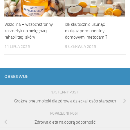
Wazelina – wszechstronny
Jak skutecznie usunąć
kosmetyk do pielęgnacji i
makijaż permanentny
rehabilitacji skóry
domowymi metodami?
11 LIPCA 2025
9 CZERWCA 2025
OBSERWUJ:
NASTĘPNY POST
Groźne pneumokoki dla zdrowia dziecka i osób starszych
POPRZEDNI POST
Zdrowa dieta na dobrą odporność