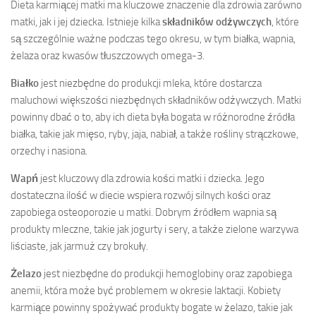
Dieta karmiącej matki ma kluczowe znaczenie dla zdrowia zarówno
matki, jak i jej dziecka. Istnieje kilka
składników odżywczych
, które
są szczególnie ważne podczas tego okresu, w tym białka, wapnia,
żelaza oraz kwasów tłuszczowych omega-3.
Białko
jest niezbędne do produkcji mleka, które dostarcza
maluchowi większości niezbędnych składników odżywczych. Matki
powinny dbać o to, aby ich dieta była bogata w różnorodne źródła
białka, takie jak mięso, ryby, jaja, nabiał, a także rośliny strączkowe,
orzechy i nasiona.
Wapń
jest kluczowy dla zdrowia kości matki i dziecka. Jego
dostateczna ilość w diecie wspiera rozwój silnych kości oraz
zapobiega osteoporozie u matki. Dobrym źródłem wapnia są
produkty mleczne, takie jak jogurty i sery, a także zielone warzywa
liściaste, jak jarmuż czy brokuły.
Żelazo
jest niezbędne do produkcji hemoglobiny oraz zapobiega
anemii, która może być problemem w okresie laktacji. Kobiety
karmiące powinny spożywać produkty bogate w żelazo, takie jak