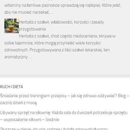
witaminy na łamliwe paznokcie sprawdzą się najlepiej. Które jeść,
aby nie musieć narzekać, …
Herbata z szałwii: właściwości, korzyści i zasady
przygotowania
Herbata z szałwii, choć często niedoceniana, skrywa w
sobie tajemnice, które mogą przynieść wiele korzyści
zdrowotnych. Przygotowywana z liści szałwii lekarskiej, ten
aromatyczny …
RUCH I DIETA
Śniadanie przed treningiem przepisy – jak się zdrowo odżywiać? Blog –
zacznij dzień z mocą
Używany sprzęt na siłownię. Każda sala do ćwiczeń potrzebuje sprzętu
– wyposażenie siłowni – bieżnie
Tłuszcze w diecie: ich rola, rodzaje i źródła zdrowych tłuszczy