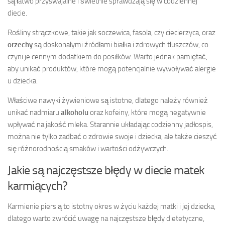
są łatwo przyswajalne i świetnie sprawdzają się w codziennej
diecie.
Rośliny strączkowe, takie jak soczewica, fasola, czy ciecierzyca, oraz
orzechy
są doskonałymi źródłami białka i zdrowych tłuszczów, co
czyni je cennym dodatkiem do posiłków. Warto jednak pamiętać,
aby unikać produktów, które mogą potencjalnie wywoływać alergie
u dziecka.
Właściwe nawyki żywieniowe są istotne, dlatego należy również
unikać nadmiaru
alkoholu
oraz kofeiny, które mogą negatywnie
wpływać na jakość mleka. Starannie układając codzienny jadłospis,
można nie tylko zadbać o zdrowie swoje i dziecka, ale także cieszyć
się różnorodnością smaków i wartości odżywczych.
Jakie są najczęstsze błędy w diecie matek
karmiących?
Karmienie piersią to istotny okres w życiu każdej matki i jej dziecka,
dlatego warto zwrócić uwagę na najczęstsze błędy dietetyczne,