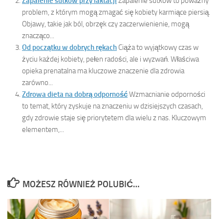
Zapalenie sutków przy laktacji
Zapalenie sutków to poważny
problem, z którym mogą zmagać się kobiety karmiące piersią.
Objawy, takie jak ból, obrzęk czy zaczerwienienie, mogą
znacząco...
Od początku w dobrych rękach
Ciąża to wyjątkowy czas w
życiu każdej kobiety, pełen radości, ale i wyzwań. Właściwa
opieka prenatalna ma kluczowe znaczenie dla zdrowia
zarówno...
Zdrowa dieta na dobrą odporność
Wzmacnianie odporności
to temat, który zyskuje na znaczeniu w dzisiejszych czasach,
gdy zdrowie staje się priorytetem dla wielu z nas. Kluczowym
elementem,...
MOŻESZ RÓWNIEŻ POLUBIĆ…