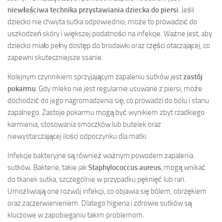
niewłaściwa technika przystawiania dziecka do piersi
. Jeśli
dziecko nie chwyta sutka odpowiednio, może to prowadzić do
uszkodzeń skóry i większej podatności na infekcje. Ważne jest, aby
dziecko miało pełny dostęp do brodawki oraz części otaczającej, co
zapewni skuteczniejsze ssanie.
Kolejnym czynnikiem sprzyjającym zapaleniu sutków jest
zastój
pokarmu
. Gdy mleko nie jest regularnie usuwane z piersi, może
dochodzić do jego nagromadzenia się, co prowadzi do bólu i stanu
zapalnego. Zastoje pokarmu mogą być wynikiem zbyt rzadkiego
karmienia, stosowania smoczków lub butelek oraz
niewystarczającej ilości odpoczynku dla matki.
Infekcje bakteryjne są również ważnym powodem zapalenia
sutków. Bakterie, takie jak
Staphylococcus aureus
, mogą wnikać
do tkanek sutka, szczególnie w przypadku pęknięć lub ran.
Umożliwiają one rozwój infekcji, co objawia się bólem, obrzękiem
oraz zaczerwienieniem. Dlatego higiena i zdrowie sutków są
kluczowe w zapobieganiu takim problemom.