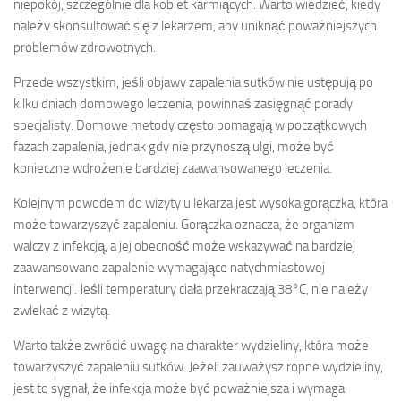
niepokój, szczególnie dla kobiet karmiących. Warto wiedzieć, kiedy
należy skonsultować się z lekarzem, aby uniknąć poważniejszych
problemów zdrowotnych.
Przede wszystkim, jeśli objawy zapalenia sutków nie ustępują po
kilku dniach domowego leczenia, powinnaś zasięgnąć porady
specjalisty. Domowe metody często pomagają w początkowych
fazach zapalenia, jednak gdy nie przynoszą ulgi, może być
konieczne wdrożenie bardziej zaawansowanego leczenia.
Kolejnym powodem do wizyty u lekarza jest wysoka gorączka, która
może towarzyszyć zapaleniu. Gorączka oznacza, że organizm
walczy z infekcją, a jej obecność może wskazywać na bardziej
zaawansowane zapalenie wymagające natychmiastowej
interwencji. Jeśli temperatury ciała przekraczają 38°C, nie należy
zwlekać z wizytą.
Warto także zwrócić uwagę na charakter wydzieliny, która może
towarzyszyć zapaleniu sutków. Jeżeli zauważysz ropne wydzieliny,
jest to sygnał, że infekcja może być poważniejsza i wymaga