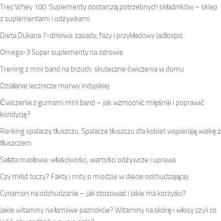
Trec Whey 100. Suplementy dostarczą potrzebnych składników – sklep
z suplementami i odżywkami
Dieta Dukana 7-dniowa: zasady, fazy i przykładowy jadłospis
Omega-3 Super suplementy na zdrowie
Trening z mini band na brzuch: skuteczne ćwiczenia w domu
Działanie lecznicze morwy indyjskiej
Ćwiczenia z gumami mini band – jak wzmocnić mięśnie i poprawić
kondycję?
Ranking spalaczy tłuszczu. Spalacze tłuszczu dla kobiet wspierają walkę z
tłuszczem
Sałata masłowa: właściwości, wartości odżywcze i uprawa
Czy miód tuczy? Fakty i mity o miodzie w diecie odchudzającej
Cynamon na odchudzanie – jak stosować i jakie ma korzyści?
Jakie witaminy na łamliwe paznokcie? Witaminy na skórę i włosy czyli co