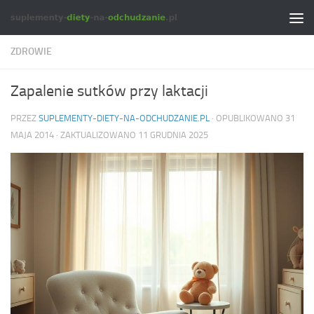
Skip to content
ZDROWIE
Zapalenie sutków przy laktacji
PRZEZ
SUPLEMENTY-DIETY-NA-ODCHUDZANIE.PL
· OPUBLIKOWANO
31
MAJA 2014
· ZAKTUALIZOWANO
11 GRUDNIA 2025