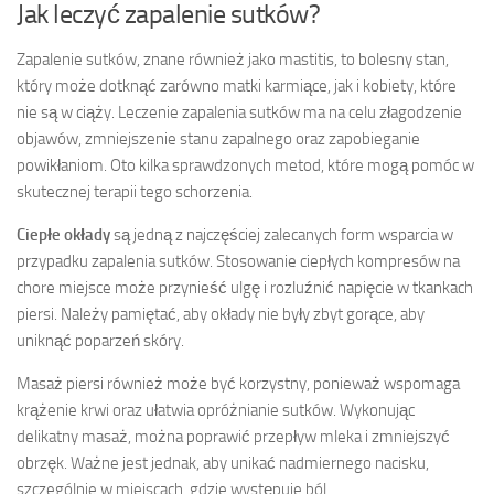
Jak leczyć zapalenie sutków?
Zapalenie sutków, znane również jako mastitis, to bolesny stan,
który może dotknąć zarówno matki karmiące, jak i kobiety, które
nie są w ciąży. Leczenie zapalenia sutków ma na celu złagodzenie
objawów, zmniejszenie stanu zapalnego oraz zapobieganie
powikłaniom. Oto kilka sprawdzonych metod, które mogą pomóc w
skutecznej terapii tego schorzenia.
Ciepłe okłady
są jedną z najczęściej zalecanych form wsparcia w
przypadku zapalenia sutków. Stosowanie ciepłych kompresów na
chore miejsce może przynieść ulgę i rozluźnić napięcie w tkankach
piersi. Należy pamiętać, aby okłady nie były zbyt gorące, aby
uniknąć poparzeń skóry.
Masaż piersi również może być korzystny, ponieważ wspomaga
krążenie krwi oraz ułatwia opróżnianie sutków. Wykonując
delikatny masaż, można poprawić przepływ mleka i zmniejszyć
obrzęk. Ważne jest jednak, aby unikać nadmiernego nacisku,
szczególnie w miejscach, gdzie występuje ból.