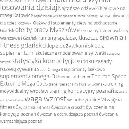
warszawa
muli multi wyniki
losowania dzisiaj
Najtańsze odżywki białkowe na
masę Katowice
nauka pływania
Najtańsze odżywki na spalanie tłuszczu i na masę
dla dzieci
Odżywki i suplementy diety na odchudzanie
odżywki
oferty pracy Myszków
Gdańsk
Personalny trener osobisty
siłownia i
ranking spalaczy tłuszczu
Warszawa i Gdańsk
fitness gdańsk
sklep z odżywkami
sklep z
suplementami
skuteczne modelowanie sylwetki
sprzęt na
statystyka korepetycje
sudoku zasady
siłownie
rozwiązywania
suplementy białkowe
Super Omega 3
suplementy omega-3
Thermo Speed
thermo fat burner
Extreme Mega Caps
trening
trener personalny kurs w Gdańsku
trening kondycyjny poznań
indywidualny wrocław
Używany
waga wzrost
współczynnik BMI
zajęcia
sprzęt na siłownię
fitness
ćwiczenia na
Ćwiczenia Fitness
ćwiczenia crossfit
kondycję poznań
ćwiczenia odchudzające poznań
ćwiczenia
wzmacniające poznań