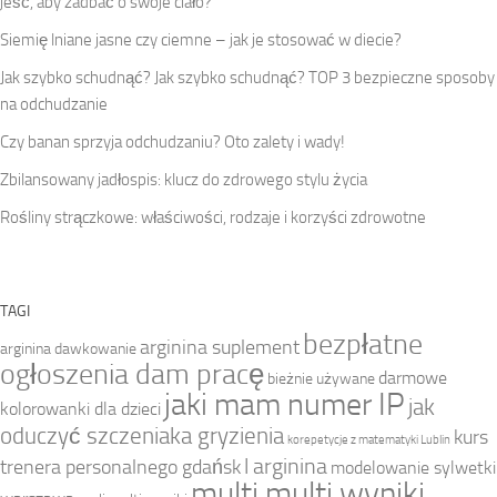
jeść, aby zadbać o swoje ciało?
Siemię lniane jasne czy ciemne – jak je stosować w diecie?
Jak szybko schudnąć? Jak szybko schudnąć? TOP 3 bezpieczne sposoby
na odchudzanie
Czy banan sprzyja odchudzaniu? Oto zalety i wady!
Zbilansowany jadłospis: klucz do zdrowego stylu życia
Rośliny strączkowe: właściwości, rodzaje i korzyści zdrowotne
TAGI
bezpłatne
arginina suplement
arginina dawkowanie
ogłoszenia dam pracę
darmowe
bieżnie używane
jaki mam numer IP
jak
kolorowanki dla dzieci
oduczyć szczeniaka gryzienia
kurs
korepetycje z matematyki Lublin
l arginina
trenera personalnego gdańsk
modelowanie sylwetki
multi multi wyniki