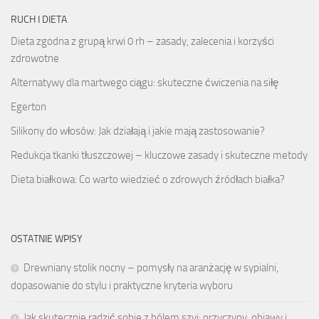
RUCH I DIETA
Dieta zgodna z grupą krwi 0 rh – zasady, zalecenia i korzyści
zdrowotne
Alternatywy dla martwego ciągu: skuteczne ćwiczenia na siłę
Egerton
Silikony do włosów: Jak działają i jakie mają zastosowanie?
Redukcja tkanki tłuszczowej – kluczowe zasady i skuteczne metody
Dieta białkowa: Co warto wiedzieć o zdrowych źródłach białka?
OSTATNIE WPISY
Drewniany stolik nocny – pomysły na aranżację w sypialni,
dopasowanie do stylu i praktyczne kryteria wyboru
Jak skutecznie radzić sobie z bólem szyi: przyczyny, objawy i