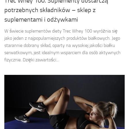
Trec Whey 100. Suplementy dostarczą
potrzebnych składników – sklep z
suplementami i odżywkami
W świecie suplementów diety Trec Whey 100 wyróżnia się
jako jeden z najpopularniejszych produktów białkowych. Jego
starannie dobrany skład, oparty na wysokiej jakości białku
serwatkowym, jest idealnym wsparciem dla osób aktywnych
fizycznie. Dzięki zawartości...