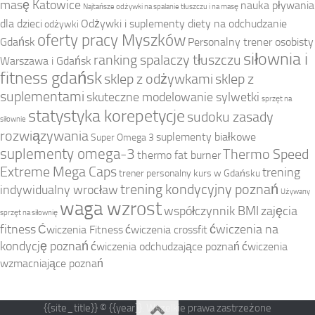
masę Katowice
nauka pływania
Najtańsze odżywki na spalanie tłuszczu i na masę
dla dzieci
Odżywki i suplementy diety na odchudzanie
odżywki
oferty pracy Myszków
Gdańsk
Personalny trener osobisty
siłownia i
ranking spalaczy tłuszczu
Warszawa i Gdańsk
fitness gdańsk
sklep z odżywkami
sklep z
suplementami
skuteczne modelowanie sylwetki
sprzęt na
statystyka korepetycje
sudoku zasady
siłownie
rozwiązywania
suplementy białkowe
Super Omega 3
suplementy omega-3
Thermo Speed
thermo fat burner
Extreme Mega Caps
trening
trener personalny kurs w Gdańsku
trening kondycyjny poznań
indywidualny wrocław
Używany
waga wzrost
współczynnik BMI
zajęcia
sprzęt na siłownię
fitness
ćwiczenia na
Ćwiczenia Fitness
ćwiczenia crossfit
kondycję poznań
ćwiczenia odchudzające poznań
ćwiczenia
wzmacniające poznań
{{site_title}} © {{year}}. Wszelkie prawa zastrzeżone