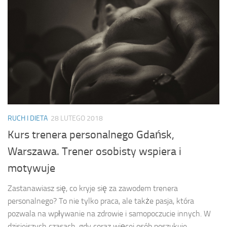
RUCH I DIETA
28 LUTEGO 2018
Kurs trenera personalnego Gdańsk,
Warszawa. Trener osobisty wspiera i
motywuje
Zastanawiasz się, co kryje się za zawodem trenera
personalnego? To nie tylko praca, ale także pasja, która
pozwala na wpływanie na zdrowie i samopoczucie innych. W
dzisiejszych czasach, gdy coraz więcej osób poszukuje