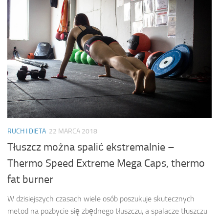
RUCH I DIETA
22 MARCA 2018
Tłuszcz można spalić ekstremalnie –
Thermo Speed Extreme Mega Caps, thermo
fat burner
W dzisiejszych czasach wiele osób poszukuje skutecznych
metod na pozbycie się zbędnego tłuszczu, a spalacze tłuszczu