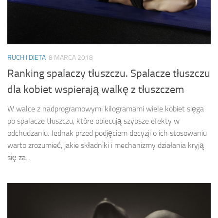
RUCH I DIETA
8 MARCA 2018
Ranking spalaczy tłuszczu. Spalacze tłuszczu
dla kobiet wspierają walkę z tłuszczem
W walce z nadprogramowymi kilogramami wiele kobiet sięga
po spalacze tłuszczu, które obiecują szybsze efekty w
odchudzaniu. Jednak przed podjęciem decyzji o ich stosowaniu
warto zrozumieć, jakie składniki i mechanizmy działania kryją
się za...