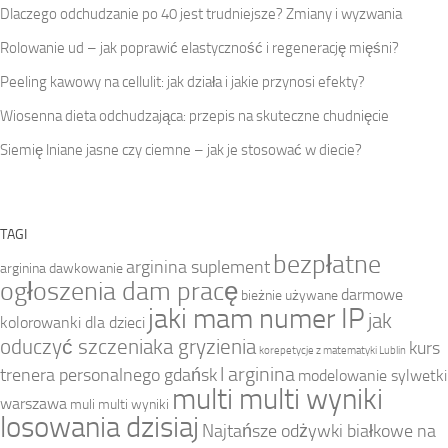
Dlaczego odchudzanie po 40 jest trudniejsze? Zmiany i wyzwania
Rolowanie ud – jak poprawić elastyczność i regenerację mięśni?
Peeling kawowy na cellulit: jak działa i jakie przynosi efekty?
Wiosenna dieta odchudzająca: przepis na skuteczne chudnięcie
Siemię lniane jasne czy ciemne – jak je stosować w diecie?
TAGI
bezpłatne
arginina suplement
arginina dawkowanie
ogłoszenia dam pracę
darmowe
bieżnie używane
jaki mam numer IP
jak
kolorowanki dla dzieci
oduczyć szczeniaka gryzienia
kurs
korepetycje z matematyki Lublin
l arginina
trenera personalnego gdańsk
modelowanie sylwetki
multi multi wyniki
warszawa
muli multi wyniki
losowania dzisiaj
Najtańsze odżywki białkowe na