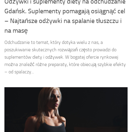
Odżywki i suplementy diety na odchudzanie
Gdańsk. Suplementy pomagają osiągnąć cel
– Najtańsze odżywki na spalanie tłuszczu i
na masę
Odchudzanie to temat, który dotyka wielu z nas, a
poszukiwanie skutecznych rozwiązań często prowadzi do
suplementów diety i odżywek. W bogatej ofercie rynkowej
można znaleźć różne preparaty, które obiecują szybkie efekty
– od spalaczy...