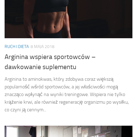
RUCH I DIETA
8 MAJA 2018
Arginina wspiera sportowców –
dawkowanie suplementu
Arginina to aminokwas, który zdobywa coraz większą
popularność wśród sportowców, a jej właściwości mogą
znacząco wpłynąć na wyniki treningowe. Wspiera nie tylko
krążenie krwi, ale również regenerację organizmu po wysiłku,
co czyni ją cennym...