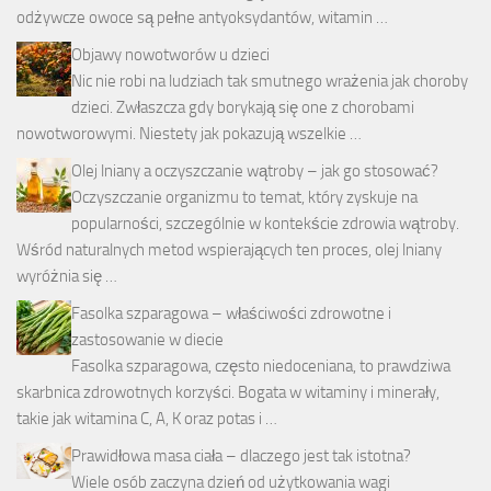
odżywcze owoce są pełne antyoksydantów, witamin …
Objawy nowotworów u dzieci
Nic nie robi na ludziach tak smutnego wrażenia jak choroby
dzieci. Zwłaszcza gdy borykają się one z chorobami
nowotworowymi. Niestety jak pokazują wszelkie …
Olej lniany a oczyszczanie wątroby – jak go stosować?
Oczyszczanie organizmu to temat, który zyskuje na
popularności, szczególnie w kontekście zdrowia wątroby.
Wśród naturalnych metod wspierających ten proces, olej lniany
wyróżnia się …
Fasolka szparagowa – właściwości zdrowotne i
zastosowanie w diecie
Fasolka szparagowa, często niedoceniana, to prawdziwa
skarbnica zdrowotnych korzyści. Bogata w witaminy i minerały,
takie jak witamina C, A, K oraz potas i …
Prawidłowa masa ciała – dlaczego jest tak istotna?
Wiele osób zaczyna dzień od użytkowania wagi