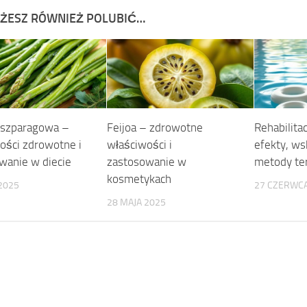
ŻESZ RÓWNIEŻ POLUBIĆ…
 szparagowa –
Feijoa – zdrowotne
Rehabilita
ości zdrowotne i
właściwości i
efekty, ws
wanie w diecie
zastosowanie w
metody te
kosmetykach
2025
27 CZERWCA
28 MAJA 2025