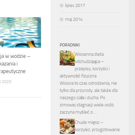
lipiec 2017
maj 2014
PORADNIKI
Wiosenna dieta
cja w wodzie –
odchudzająca –
kazania i
przepisy, korzyści i
rapeutyczne
aktywność fizyczna
 2025
Wiosna to czas odrodzenia, nie
tylko dla przyrody, ale także dla
naszego ciała i ducha. Po
zimowej stagnacji wiele osób
zaczyna myśleć o …
Chude mięso –
korzyści, przygotowanie