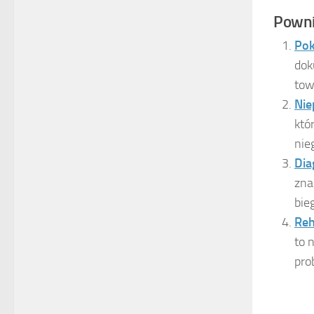
Powni
Pok
dok
tow
Nie
któ
nie
Dia
zna
bie
Reh
to 
pro