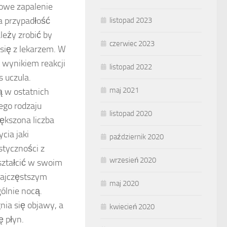
powe zapalenie
a przypadłość
listopad 2023
leży zrobić by
czerwiec 2023
się z lekarzem. W
 wynikiem reakcji
listopad 2022
s uczula.
maj 2021
ą w ostatnich
nego rodzaju
listopad 2020
iększona liczba
cia jaki
październik 2020
styczności z
wrzesień 2020
ształcić w swoim
Najczęstszym
maj 2020
ólnie nocą.
nia się objawy, a
kwiecień 2020
 płyn.