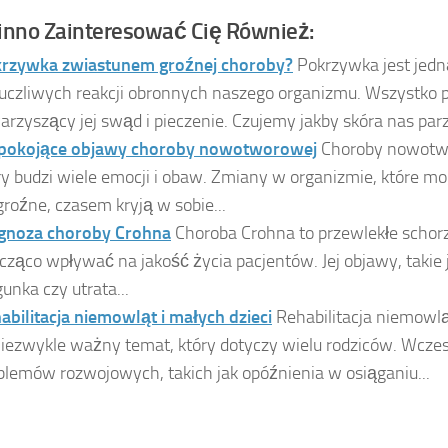
nno Zainteresować Cię Również:
rzywka zwiastunem groźnej choroby?
Pokrzywka jest jedną
uczliwych reakcji obronnych naszego organizmu. Wszystko 
arzyszący jej swąd i pieczenie. Czujemy jakby skóra nas parzy
pokojące objawy choroby nowotworowej
Choroby nowotw
ry budzi wiele emocji i obaw. Zmiany w organizmie, które 
groźne, czasem kryją w sobie...
gnoza choroby Crohna
Choroba Crohna to przewlekłe schor
cząco wpływać na jakość życia pacjentów. Jej objawy, takie 
gunka czy utrata...
abilitacja niemowląt i małych dzieci
Rehabilitacja niemowlą
niezwykle ważny temat, który dotyczy wielu rodziców. Wcze
blemów rozwojowych, takich jak opóźnienia w osiąganiu...