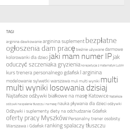
TAGI
bezpłatne
arginina suplement
arginina dawkowanie
ogłoszenia dam pracę
darmowe
bieżnie używane
jaki mam numer IP
jak
kolorowanki dla dzieci
oduczyć szczeniaka gryzienia
korepetycje z matematyki Lublin
l arginina
kurs trenera personalnego gdańsk
multi
modelowanie sylwetki warszawa
muli multi wyniki
multi wyniki losowania dzisiaj
Najtańsze odżywki białkowe na masę Katowice
Najtańsze
nauka pływania dla dzieci
odżywki
odżywki na spalanie tłuszczu i na masę
Odżywki i suplementy diety na odchudzanie Gdańsk
oferty pracy Myszków
Personalny trener osobisty
ranking spalaczy tłuszczu
Warszawa i Gdańsk