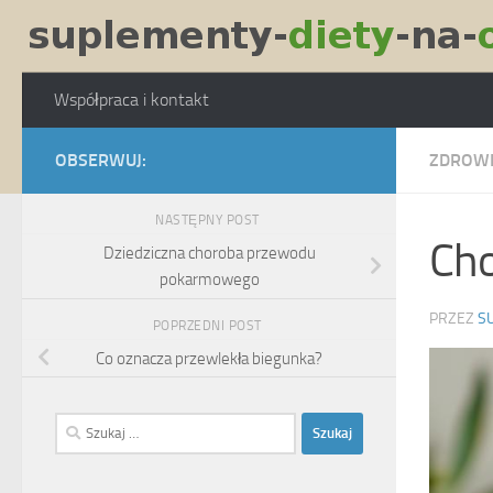
Skip to content
Współpraca i kontakt
OBSERWUJ:
ZDROW
NASTĘPNY POST
Cho
Dziedziczna choroba przewodu
pokarmowego
PRZEZ
S
POPRZEDNI POST
Co oznacza przewlekła biegunka?
Szukaj: