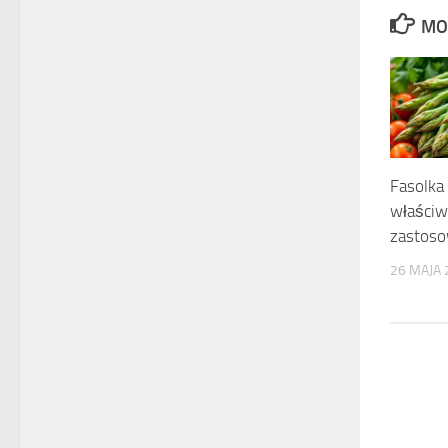
MO
Fasolka
właściw
zastoso
26 MAJA 