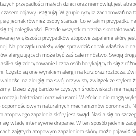
tszych przypadłości małych dzieci oraz niemowląt jest atra
Z czasem objawy ustępują. W grupie ryzyka zachorowań na t
ą się jednak również osoby starsze. Co w takim przypadku na
się tej dolegliwości. Przede wszystkim trzeba skontaktować 
wanej większości przypadków atopowe zapalenie skóry jest
znej. Na początku należy więc sprawdzić co tak właściwie na
ów alergizujących może być zaś całe mnóstwo. Swoją drog
nasiliła się zdecydowanie liczba osób borykających się z róż
mi. Często są one wynikiem alergii na kurz oraz roztocza. Zw
walności na alergię ma swój oczywisty związek ze stylem ży
imy. Dzieci żyją bardzo w czystych środowiskach nie mają 
 rodzaju bakteriami oraz wirusami. W efekcie nie mogą wyk
ie odpornościowym naturalnych mechanizmów obronnych. 
 atopowego zapalenia skóry jest swąd. Nasila się on szczeg
 się wtedy intensywne drapanie. W ten sposób jedynie zaog
cach zajętych atopowym zapaleniem skóry może pojawić się