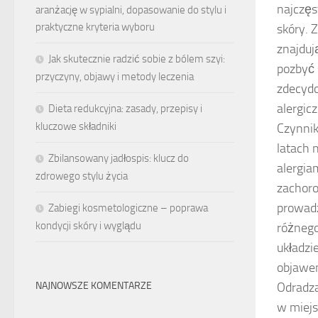
najczęs
aranżację w sypialni, dopasowanie do stylu i
praktyczne kryteria wyboru
skóry. 
znajduj
Jak skutecznie radzić sobie z bólem szyi:
pozbyć 
przyczyny, objawy i metody leczenia
zdecydo
alergic
Dieta redukcyjna: zasady, przepisy i
kluczowe składniki
Czynnik
latach 
Zbilansowany jadłospis: klucz do
alergia
zdrowego stylu życia
zachoro
prowadz
Zabiegi kosmetologiczne – poprawa
kondycji skóry i wyglądu
różnego
układz
objawem
NAJNOWSZE KOMENTARZE
Odradza
w miejs