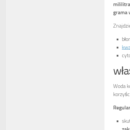
mililitr
grama
Znajdzi
bło
kwa
cyt
wła
Woda ko
korzyści
Regular
sku
za