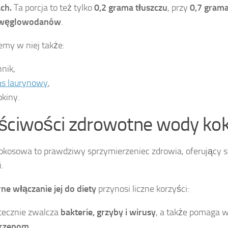
ach.
Ta porcja to też tylko
0,2 grama tłuszczu
, przy
0,7 grama
 węglowodanów
.
emy w niej także:
nnik,
s laurynowy
,
okiny.
ściwości zdrowotne wody ko
kosowa to prawdziwy sprzymierzeniec zdrowia, oferujący s
.
ne włączanie jej do diety
przynosi liczne korzyści:
tecznie zwalcza
bakterie, grzyby i wirusy
, a także pomaga w
krzepom
,