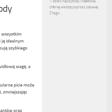
– dzieci najszybciej i najłatwiej
wody
chłoną wiedzę poprzez zabawę.
Z tego …
 wszystkim
i ją idealnym
bują szybkiego
awidłową wagę, a
ularne picie może
i, zmniejszając
dantów oraz