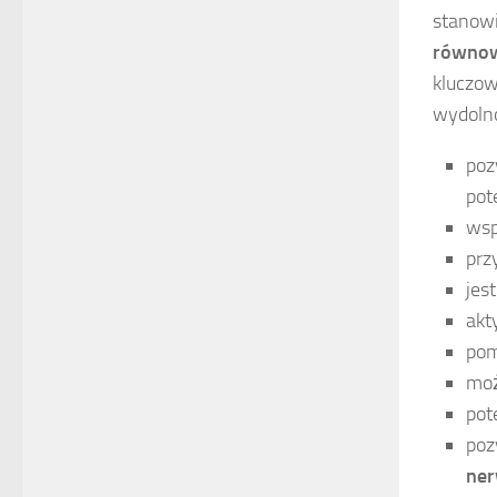
stanowi
równow
kluczow
wydoln
poz
pot
wsp
prz
jes
akt
pom
moż
pot
poz
ne