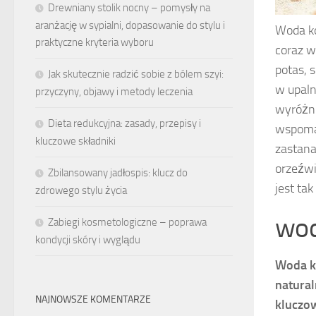
Drewniany stolik nocny – pomysły na
aranżację w sypialni, dopasowanie do stylu i
Woda ko
praktyczne kryteria wyboru
coraz w
potas, 
Jak skutecznie radzić sobie z bólem szyi:
w upaln
przyczyny, objawy i metody leczenia
wyróżni
Dieta redukcyjna: zasady, przepisy i
wspomag
kluczowe składniki
zastana
orzeźwi
Zbilansowany jadłospis: klucz do
jest ta
zdrowego stylu życia
wod
Zabiegi kosmetologiczne – poprawa
kondycji skóry i wyglądu
Woda 
natural
NAJNOWSZE KOMENTARZE
kluczo