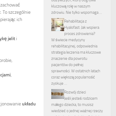
odżywczych, który odgrywa
e zachować
kluczową rolę w naszym
z
. To szczególnie
zdrowiu. Nie tylko wspomaga …
pierając ich
Rehabilitacja z
Hyalofast: Jak wspiera
proces zdrowienia?
ykę jelit
i
W świecie medycyny
rehabilitacyjnej, odpowiednia
strategia leczenia ma kluczowe
znaczenie dla powrotu
orobie,
pacjentów do pełnej
sprawności. W ostatnich latach
kcjami
,
coraz większą popularność
zyskuje …
Rozwój dzieci
Jeśli jesteś rodzicem
kcjonowanie
układu
małego dziecka, to musisz
wiedzieć o jednej ważnej rzeczy