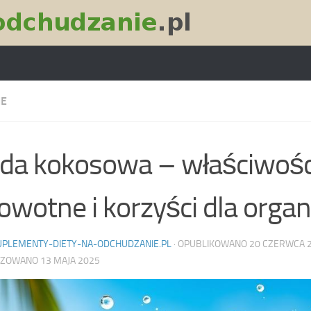
IE
a kokosowa – właściwośc
owotne i korzyści dla orga
UPLEMENTY-DIETY-NA-ODCHUDZANIE.PL
· OPUBLIKOWANO
20 CZERWCA 
IZOWANO
13 MAJA 2025