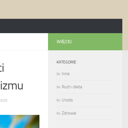
WIĘCEJ
KATEGORIE
i
Inne
nizmu
Ruch i dieta
Uroda
2025
·
Zdrowie