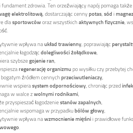
 fundament zdrowia. Ten orzeźwiający napój pomaga takż
agę elektrolitową
, dostarczając cenny
potas
,
sód
i
magne
e dla
sportowców
oraz wszystkich
aktywnych fizycznie
, ws
ość.
ytywnie wpływa na
układ trawienny
, poprawiając
perystalt
encjalnie łagodząc
dolegliwości żołądkowe
,
iera szybsze
gojenie ran
,
yspiesza
regenerację organizmu
po wysiłku czy przebytej ch
t bogatym źródłem cennych
przeciwutleniaczy
,
ywnie wspiera
system odpornościowy
, chroniąc przed
infe
aga w walce z
wolnymi rodnikami
,
e przyspieszać łagodzenie
stanów zapalnych
,
encjalnie wspomaga w przypadku
bólów głowy
,
ytywnie wpływa na
wzmocnienie mięśni
i prawidłowe fun
rwowego
.