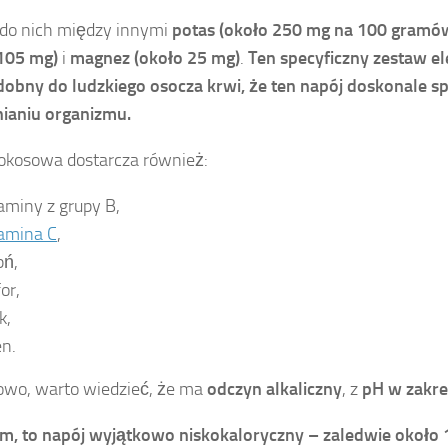
do nich między innymi
potas (około 250 mg na 100 gramó
105 mg)
i
magnez (około 25 mg)
.
Ten specyficzny zestaw el
dobny do ludzkiego osocza krwi, że ten napój doskonale s
ianiu organizmu.
okosowa dostarcza również:
aminy z grupy B,
amina C
,
ń,
or,
k,
en.
wo, warto wiedzieć, że ma
odczyn alkaliczny
, z
pH w zakre
m, to napój wyjątkowo niskokaloryczny – zaledwie około 