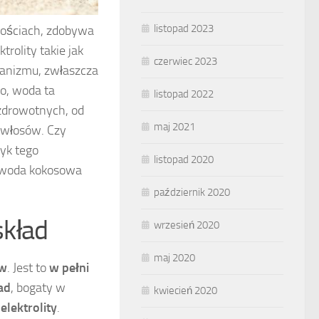
listopad 2023
wościach, zdobywa
rolity takie jak
czerwiec 2023
ganizmu, zwłaszcza
o, woda ta
listopad 2022
 zdrowotnych, od
maj 2021
 włosów. Czy
łyk tego
listopad 2020
e woda kokosowa
październik 2020
skład
wrzesień 2020
maj 2020
ów
. Jest to
w pełni
ad
, bogaty w
kwiecień 2020
elektrolity
.