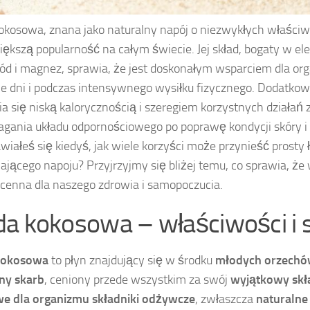
kosowa, znana jako naturalny napój o niezwykłych właści
iększą popularność na całym świecie. Jej skład, bogaty w elekt
sód i magnez, sprawia, że jest doskonałym wsparciem dla or
e dni i podczas intensywnego wysiłku fizycznego. Dodatkow
a się niską kalorycznością i szeregiem korzystnych działań
ania układu odpornościowego po poprawę kondycji skóry i
wiałeś się kiedyś, jak wiele korzyści może przynieść prosty 
ającego napoju? Przyjrzyjmy się bliżej temu, co sprawia, ż
k cenna dla naszego zdrowia i samopoczucia.
a kokosowa – właściwości i 
kokosowa
to płyn znajdujący się w środku
młodych orzech
ny skarb
, ceniony przede wszystkim za swój
wyjątkowy skł
we dla organizmu składniki odżywcze
, zwłaszcza
naturalne 