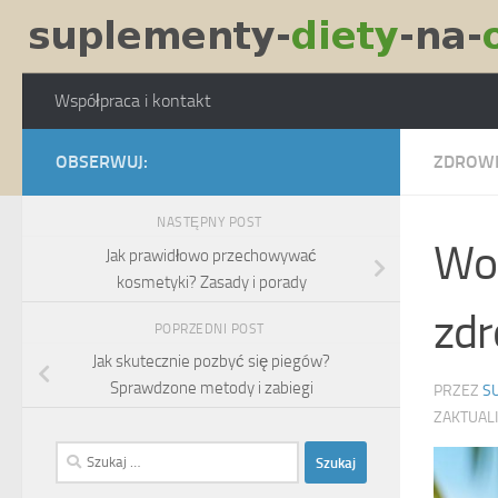
Skip to content
Współpraca i kontakt
OBSERWUJ:
ZDROW
NASTĘPNY POST
Wod
Jak prawidłowo przechowywać
kosmetyki? Zasady i porady
zdr
POPRZEDNI POST
Jak skutecznie pozbyć się piegów?
Sprawdzone metody i zabiegi
PRZEZ
S
ZAKTUAL
Szukaj: