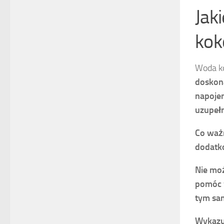
Jak
kok
Woda ko
doskona
napojem
uzupełn
Co ważn
dodatk
Nie moż
pomóc w
tym sa
Wykazuj