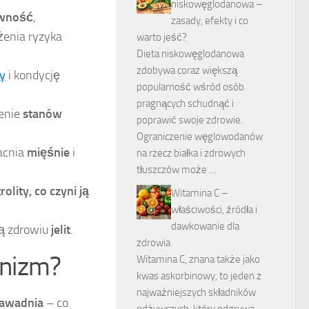
niskowęglodanowa –
awność
,
zasady, efekty i co
żenia ryzyka
warto jeść?
Dieta niskowęglodanowa
zdobywa coraz większą
y
i kondycję
popularność wśród osób
pragnących schudnąć i
jenie
stanów
poprawić swoje zdrowie.
Ograniczenie węglowodanów
acnia
mięśnie
i
na rzecz białka i zdrowych
tłuszczów może …
olity, co czyni ją
Witamina C –
właściwości, źródła i
dawkowanie dla
ją zdrowiu
jelit
.
zdrowia
anizm?
Witamina C, znana także jako
kwas askorbinowy, to jeden z
najważniejszych składników
awadnia
– co