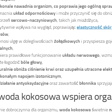
konale nawadnia organizm, co poprawia jego ogólną spr
macnia
układ odpornościowy
i może przyczynić się do obni
orzeń
sercowo-naczyniowych
, takich jak miażdżyca,
ytywnie wpływa na wygląd, poprawiając
elastyczność skór
osów
,
ynosi ulgę w dolegliwościach
żołądkowych
i przyspiesza go
alnych
,
iera prawidłowe funkcjonowanie
układu nerwowego
, wzm
e łagodzić
bóle głowy
,
uralnie obniża ciśnienie krwi oraz uzupełnia utracone elektr
konałym napojem izotonicznym
,
działanie antyoksydacyjne
oraz zawartość
błonnika
sprzyja
 woda kokosowa wspiera org
nie dobroczynna dla organizmu,
woda kokosowa
świetnie
n