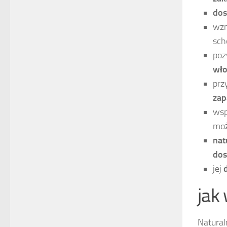
dos
wz
sch
poz
wł
prz
zap
wsp
moż
nat
dos
jej
jak
Natural