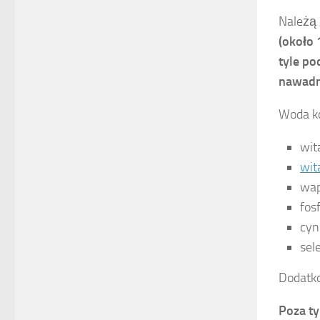
Należą 
(około 
tyle po
nawadn
Woda k
wit
wit
wap
fosf
cyn
sel
Dodatko
Poza ty