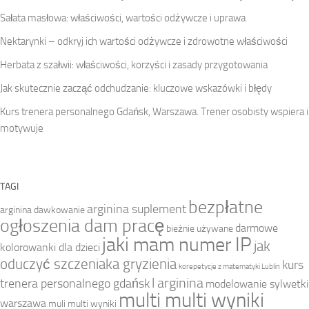
Sałata masłowa: właściwości, wartości odżywcze i uprawa
Nektarynki – odkryj ich wartości odżywcze i zdrowotne właściwości
Herbata z szałwii: właściwości, korzyści i zasady przygotowania
Jak skutecznie zacząć odchudzanie: kluczowe wskazówki i błędy
Kurs trenera personalnego Gdańsk, Warszawa. Trener osobisty wspiera i
motywuje
TAGI
bezpłatne
arginina suplement
arginina dawkowanie
ogłoszenia dam pracę
darmowe
bieżnie używane
jaki mam numer IP
jak
kolorowanki dla dzieci
oduczyć szczeniaka gryzienia
kurs
korepetycje z matematyki Lublin
l arginina
trenera personalnego gdańsk
modelowanie sylwetki
multi multi wyniki
warszawa
muli multi wyniki