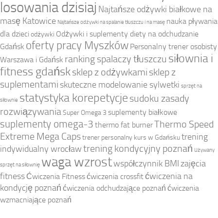
losowania dzisiaj
Najtańsze odżywki białkowe na
masę Katowice
nauka pływania
Najtańsze odżywki na spalanie tłuszczu i na masę
dla dzieci
Odżywki i suplementy diety na odchudzanie
odżywki
oferty pracy Myszków
Gdańsk
Personalny trener osobisty
siłownia i
ranking spalaczy tłuszczu
Warszawa i Gdańsk
fitness gdańsk
sklep z odżywkami
sklep z
suplementami
skuteczne modelowanie sylwetki
sprzęt na
statystyka korepetycje
sudoku zasady
siłownie
rozwiązywania
suplementy białkowe
Super Omega 3
suplementy omega-3
Thermo Speed
thermo fat burner
Extreme Mega Caps
trening
trener personalny kurs w Gdańsku
trening kondycyjny poznań
indywidualny wrocław
Używany
waga wzrost
współczynnik BMI
zajęcia
sprzęt na siłownię
fitness
ćwiczenia na
Ćwiczenia Fitness
ćwiczenia crossfit
kondycję poznań
ćwiczenia odchudzające poznań
ćwiczenia
wzmacniające poznań