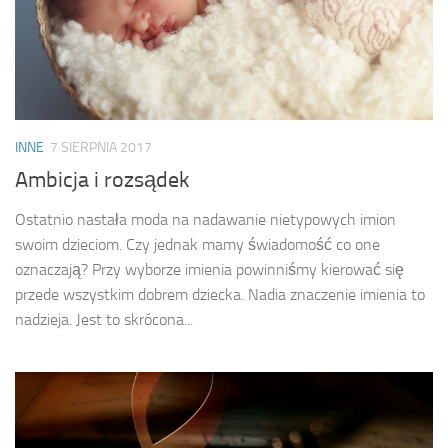
INNE
7 SIERPNIA 2017
Ambicja i rozsądek
Ostatnio nastała moda na nadawanie nietypowych imion
swoim dzieciom. Czy jednak mamy świadomość co one
oznaczają? Przy wyborze imienia powinniśmy kierować się
przede wszystkim dobrem dziecka. Nadia znaczenie imienia to
nadzieja. Jest to skrócona...