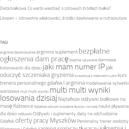
Dieta białkowa: Co warto wiedzieć o zdrowych źródłach białka?
Likopen – zdrowotne właściwości, źródła i dawkowanie w nutraceutyce
TAGI
bezpłatne
arginina suplement
arginina dawkowanie
ogłoszenia dam pracę
darmowe
bieżnie używane
jaki mam numer IP
jak
kolorowanki dla dzieci
oduczyć szczeniaka gryzienia
kurs
korepetycje z matematyki Lublin
l arginina
trenera personalnego gdańsk
modelowanie sylwetki
multi multi wyniki
warszawa
muli multi wyniki
losowania dzisiaj
Najtańsze odżywki białkowe na
masę Katowice
nauka pływania
Najtańsze odżywki na spalanie tłuszczu i na masę
dla dzieci
Odżywki i suplementy diety na odchudzanie
odżywki
oferty pracy Myszków
Gdańsk
Personalny trener osobisty
siłownia i
ranking spalaczy tłuszczu
Warszawa i Gdańsk