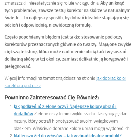
zmarszczki i nieestetycznie się roluje w ciągu dnia.
Aby uniknąć
tych problemów, zawsze testuj korektor na skórze w naturalnym
świetle – to najlepszy sposób, by dobrać idealnie stapiający się
odcień i odpowiednią, niewidoczną formułę.
Często popełnianym błędem jest także stosowanie pod oczy
korektorów przeznaczonych głównie do twarzy. Mają one zwykle
cięższą teksturę, która może nadmiernie obciążać i wysuszać
delikatną skórę w tej okolicy, zamiast delikatnie ją korygować i
pielęgnować.
Więcej informacji na temat znajdziesz na stronie
jak dobrać kolor
korektora pod oczy
.
Powninno Zainteresować Cię Również:
Jak podkreślić zielone oczy? Najlepsze kolory ubrań i
dodatków
Zielone oczy to niezwykle rzadki i fascynujący dar
natury, który potrafi hipnotyzować swoim wyjątkowym
blaskiem. Właściwie dobrane kolory ubrań mogą wydobyć ich...
Najlepszy żel do włosów – jak wybrać idealny produkt?