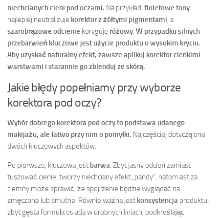
niechcianych cieni pod oczami.
Na przykład,
fioletowe tony
najlepiej neutralizuje
korektor z żółtymi pigmentami
, a
szarobrązowe odcienie
koryguje
różowy
.
W przypadku silnych
przebarwień kluczowe jest użycie produktu o wysokim kryciu.
Aby uzyskać naturalny efekt, zawsze aplikuj korektor cienkimi
warstwami i starannie go zblenduj ze skórą.
Jakie błędy popełniamy przy wyborze
korektora pod oczy?
Wybór dobrego korektora pod oczy to podstawa udanego
makijażu, ale łatwo przy nim o pomyłki.
Najczęściej dotyczą one
dwóch kluczowych aspektów.
Po pierwsze, kluczowa jest
barwa
. Zbyt jasny odcień zamiast
tuszować cienie, tworzy niechciany efekt „pandy”, natomiast za
ciemny może sprawić, że spojrzenie będzie wyglądać na
zmęczone lub smutne. Równie ważna jest
konsystencja
produktu;
zbyt gęsta formuła osiada w drobnych liniach, podkreślając