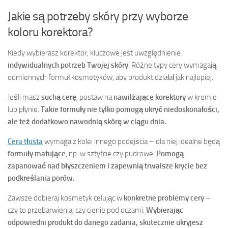
Jakie są potrzeby skóry przy wyborze
koloru korektora?
Kiedy wybierasz korektor, kluczowe jest uwzględnienie
indywidualnych potrzeb Twojej skóry
. Różne typy cery wymagają
odmiennych formuł kosmetyków, aby produkt działał jak najlepiej.
Jeśli masz
suchą cerę
, postaw na
nawilżające korektory
w kremie
lub płynie.
Takie formuły nie tylko pomogą ukryć niedoskonałości,
ale też dodatkowo nawodnią skórę w ciągu dnia.
Cera tłusta
wymaga z kolei innego podejścia – dla niej idealne będą
formuły matujące
, np. w sztyfcie czy pudrowe.
Pomogą
zapanować nad błyszczeniem i zapewnią trwalsze krycie bez
podkreślania porów.
Zawsze dobieraj kosmetyk celując w
konkretne problemy cery
–
czy to przebarwienia, czy cienie pod oczami.
Wybierając
odpowiedni produkt do danego zadania, skutecznie ukryjesz