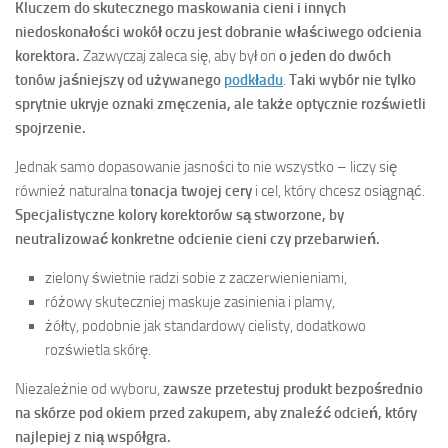
Kluczem do skutecznego maskowania cieni i innych
niedoskonałości wokół oczu jest dobranie właściwego odcienia
korektora.
Zazwyczaj zaleca się, aby był on
o jeden do dwóch
tonów jaśniejszy od używanego
podkładu
.
Taki wybór nie tylko
sprytnie ukryje oznaki zmęczenia, ale także optycznie rozświetli
spojrzenie.
Jednak samo dopasowanie jasności to nie wszystko – liczy się
również naturalna
tonacja twojej cery
i cel, który chcesz osiągnąć.
Specjalistyczne kolory korektorów są stworzone, by
neutralizować konkretne odcienie cieni czy przebarwień.
zielony świetnie radzi sobie z zaczerwienieniami,
różowy skuteczniej maskuje zasinienia i plamy,
żółty, podobnie jak standardowy cielisty, dodatkowo
rozświetla skórę.
Niezależnie od wyboru,
zawsze przetestuj produkt bezpośrednio
na skórze pod okiem przed zakupem, aby znaleźć odcień, który
najlepiej z nią współgra.