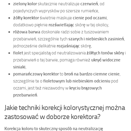
zielony kolor
skutecznie neutralizuje
czerwień
, od
pojedynczych wyprysków po szersze rumieńce,
żółty korektor
świetnie maskuje
cienie pod oczami
,
dodatkowo pięknie
rozświetlając
skórę w tej okolicy,
różowa barwa
doskonale radzi sobie z tuszowaniem
przebarwień, szczególnie tych
szarych i niebieskich zasinień
,
jednocześnie delikatnie
rozjaśniając
skórę,
fiolet
jest specjalistą od neutralizowania
żółtych tonów skóry
i
przebarwień o tej barwie, pomaga również
ukryć widoczne
siniaki
,
pomarańczowy korektor
to
broń na bardzo ciemne cienie
,
szczególnie te o
fioletowym lub niebieskim odcieniu
pod
oczami, jest też niezawodny w
kryciu brązowych
przebarwień
.
Jakie techniki korekcji kolorystycznej można
zastosować w doborze korektora?
Korekcja koloru to skuteczny sposób na neutralizację