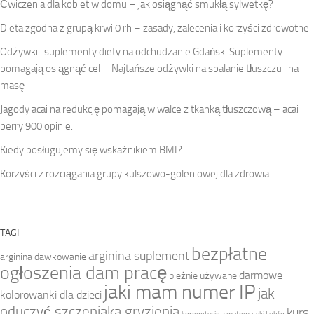
Ćwiczenia dla kobiet w domu – jak osiągnąć smukłą sylwetkę?
Dieta zgodna z grupą krwi 0 rh – zasady, zalecenia i korzyści zdrowotne
Odżywki i suplementy diety na odchudzanie Gdańsk. Suplementy
pomagają osiągnąć cel – Najtańsze odżywki na spalanie tłuszczu i na
masę
Jagody acai na redukcję pomagają w walce z tkanką tłuszczową – acai
berry 900 opinie.
Kiedy posługujemy się wskaźnikiem BMI?
Korzyści z rozciągania grupy kulszowo-goleniowej dla zdrowia
TAGI
bezpłatne
arginina suplement
arginina dawkowanie
ogłoszenia dam pracę
darmowe
bieżnie używane
jaki mam numer IP
jak
kolorowanki dla dzieci
oduczyć szczeniaka gryzienia
kurs