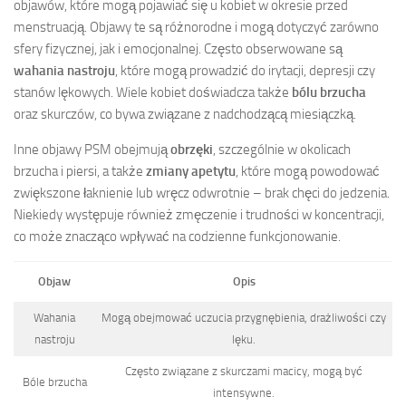
objawów, które mogą pojawiać się u kobiet w okresie przed
menstruacją. Objawy te są różnorodne i mogą dotyczyć zarówno
sfery fizycznej, jak i emocjonalnej. Często obserwowane są
wahania nastroju
, które mogą prowadzić do irytacji, depresji czy
stanów lękowych. Wiele kobiet doświadcza także
bólu brzucha
oraz skurczów, co bywa związane z nadchodzącą miesiączką.
Inne objawy PSM obejmują
obrzęki
, szczególnie w okolicach
brzucha i piersi, a także
zmiany apetytu
, które mogą powodować
zwiększone łaknienie lub wręcz odwrotnie – brak chęci do jedzenia.
Niekiedy występuje również zmęczenie i trudności w koncentracji,
co może znacząco wpływać na codzienne funkcjonowanie.
Objaw
Opis
Wahania
Mogą obejmować uczucia przygnębienia, drażliwości czy
nastroju
lęku.
Często związane z skurczami macicy, mogą być
Bóle brzucha
intensywne.