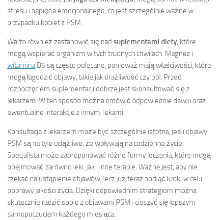
stresu i napięcia emocjonalnego, co jest szczególnie ważne w
przypadku kobiet z PSM.
Warto również zastanowić się nad
suplementami diety
, które
mogą wspierać organizm w tych trudnych chwilach. Magnez i
witamina
B6 są często polecane, ponieważ mają właściwości, które
mogą łagodzić objawy, takie jak drażliwość czy ból. Przed
rozpoczęciem suplementacji dobrze jest skonsultować się z
lekarzem. W ten sposób można omówić odpowiednie dawki oraz
ewentualne interakcje z innymi lekami.
Konsultacja z lekarzem może być szczególnie istotna, jeśli objawy
PSM są na tyle uciążliwe, że wpływają na codzienne życie.
Specjalista może zaproponować różne formy leczenia, które mogą
obejmować zarówno leki, jak i inne terapie. Ważne jest, aby nie
czekać na ustąpienie objawów, lecz już teraz podjąć kroki w celu
poprawy jakości życia. Dzięki odpowiednim strategiom można
skutecznie radzić sobie z objawami PSM i cieszyć się lepszym
samopoczuciem każdego miesiąca.