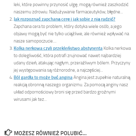
leki, które powinny przynosić ulgę, mogą również zaszkodzić
naszemu zdrowiu. Nadużywanie farmaceutyków, błędne...
Jak rozpoznać zapchaną cerę i jak sobie z nią radzić?
Zapchana cera to problem, który dotyka wiele osób, a jego
objawy mogą być nie tylko uciążliwe, ale również wpływać na
nasze samopoczucie....
Kolka nerkowa czyli przekleństwo abstynenta
Kolka nerkowa
to dolegliwość, która potrafi zrujnować nawet najbardziej
udany dzień, atakując nagłym, przeraźliwym bólem. Przyczyny
jej występowania są różnorodne, a najczęściej...
Ból gardła to może być angina
Angina jest zupełnie naturalną
reakcją obronną naszego organizmu. Za pomocą anginy nasz
układ odpornościowy broni się przed bardzo groźnymi
wirusami jak tez...
MOŻESZ RÓWNIEŻ POLUBIĆ…