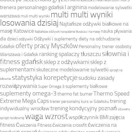
korepetycje z matematyki Lublin
l arginina
trenera personalnego gdańsk
modelowanie sylwetki
multi multi wyniki
warszawa
muli multi wyniki
losowania dzisiaj
Najtańsze odżywki białkowe na
masę Katowice
nauka pływania
Najtańsze odżywki na spalanie tłuszczu i na masę
dla dzieci
Odżywki i suplementy diety na odchudzanie
odżywki
oferty pracy Myszków
Gdańsk
Personalny trener osobisty
siłownia i
ranking spalaczy tłuszczu
Warszawa i Gdańsk
fitness gdańsk
sklep z odżywkami
sklep z
suplementami
skuteczne modelowanie sylwetki
sprzęt na
statystyka korepetycje
sudoku zasady
siłownie
rozwiązywania
suplementy białkowe
Super Omega 3
suplementy omega-3
Thermo Speed
thermo fat burner
Extreme Mega Caps
trening
trener personalny kurs w Gdańsku
trening kondycyjny poznań
indywidualny wrocław
Używany
waga wzrost
współczynnik BMI
zajęcia
sprzęt na siłownię
fitness
ćwiczenia na
Ćwiczenia Fitness
ćwiczenia crossfit