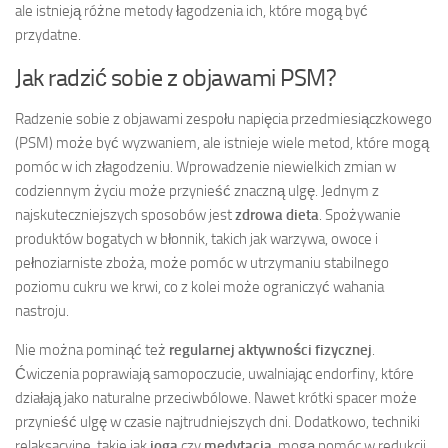
ale istnieją różne metody łagodzenia ich, które mogą być
przydatne.
Jak radzić sobie z objawami PSM?
Radzenie sobie z objawami zespołu napięcia przedmiesiączkowego
(PSM) może być wyzwaniem, ale istnieje wiele metod, które mogą
pomóc w ich złagodzeniu. Wprowadzenie niewielkich zmian w
codziennym życiu może przynieść znaczną ulgę. Jednym z
najskuteczniejszych sposobów jest
zdrowa dieta
. Spożywanie
produktów bogatych w błonnik, takich jak warzywa, owoce i
pełnoziarniste zboża, może pomóc w utrzymaniu stabilnego
poziomu cukru we krwi, co z kolei może ograniczyć wahania
nastroju.
Nie można pominąć też
regularnej aktywności fizycznej
.
Ćwiczenia poprawiają samopoczucie, uwalniając endorfiny, które
działają jako naturalne przeciwbólowe. Nawet krótki spacer może
przynieść ulgę w czasie najtrudniejszych dni. Dodatkowo, techniki
relaksacyjne, takie jak
joga
czy
medytacja
, mogą pomóc w redukcji