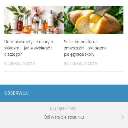
Dermokosmetyki z dobrym
Sok z ziemniaka na
składem – jak je wybierać i
zmarszczki – skuteczna
dlaczego?
pielęgnacja skóry
6 CZERWCA 2025
30 CZERWCA 2025
OBSERWUJ:
NASTĘPNY POST
Ból w trakcie stosunku