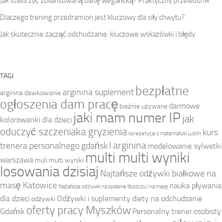
Jak stworzyć zbilansowaną dietę wegańską? Praktyczny przewodnik
Dlaczego trening przedramion jest kluczowy dla siły chwytu?
Jak skutecznie zacząć odchudzanie: kluczowe wskazówki i błędy
TAGI
bezpłatne
arginina suplement
arginina dawkowanie
ogłoszenia dam pracę
darmowe
bieżnie używane
jaki mam numer IP
jak
kolorowanki dla dzieci
oduczyć szczeniaka gryzienia
kurs
korepetycje z matematyki Lublin
l arginina
trenera personalnego gdańsk
modelowanie sylwetki
multi multi wyniki
warszawa
muli multi wyniki
losowania dzisiaj
Najtańsze odżywki białkowe na
masę Katowice
nauka pływania
Najtańsze odżywki na spalanie tłuszczu i na masę
dla dzieci
Odżywki i suplementy diety na odchudzanie
odżywki
oferty pracy Myszków
Gdańsk
Personalny trener osobisty