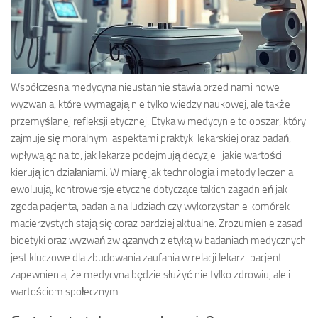
Współczesna medycyna nieustannie stawia przed nami nowe
wyzwania, które wymagają nie tylko wiedzy naukowej, ale także
przemyślanej refleksji etycznej. Etyka w medycynie to obszar, który
zajmuje się moralnymi aspektami praktyki lekarskiej oraz badań,
wpływając na to, jak lekarze podejmują decyzje i jakie wartości
kierują ich działaniami. W miarę jak technologia i metody leczenia
ewoluują, kontrowersje etyczne dotyczące takich zagadnień jak
zgoda pacjenta, badania na ludziach czy wykorzystanie komórek
macierzystych stają się coraz bardziej aktualne. Zrozumienie zasad
bioetyki oraz wyzwań związanych z etyką w badaniach medycznych
jest kluczowe dla zbudowania zaufania w relacji lekarz-pacjent i
zapewnienia, że medycyna będzie służyć nie tylko zdrowiu, ale i
wartościom społecznym.