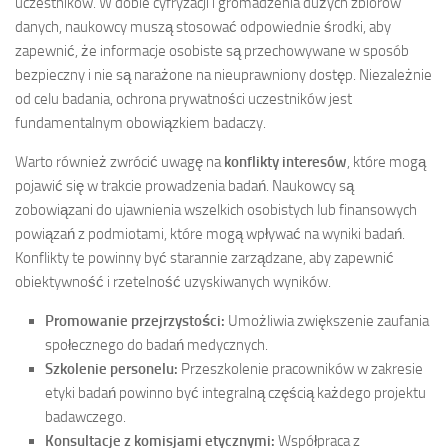
uczestników. W dobie cyfryzacji i gromadzenia dużych zbiorów
danych, naukowcy muszą stosować odpowiednie środki, aby
zapewnić, że informacje osobiste są przechowywane w sposób
bezpieczny i nie są narażone na nieuprawniony dostęp. Niezależnie
od celu badania, ochrona prywatności uczestników jest
fundamentalnym obowiązkiem badaczy.
Warto również zwrócić uwagę na
konflikty interesów
, które mogą
pojawić się w trakcie prowadzenia badań. Naukowcy są
zobowiązani do ujawnienia wszelkich osobistych lub finansowych
powiązań z podmiotami, które mogą wpływać na wyniki badań.
Konflikty te powinny być starannie zarządzane, aby zapewnić
obiektywność i rzetelność uzyskiwanych wyników.
Promowanie przejrzystości:
Umożliwia zwiększenie zaufania
społecznego do badań medycznych.
Szkolenie personelu:
Przeszkolenie pracowników w zakresie
etyki badań powinno być integralną częścią każdego projektu
badawczego.
Konsultacje z komisjami etycznymi:
Współpraca z