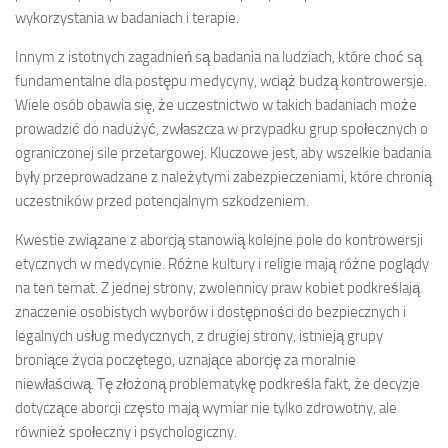
wykorzystania w badaniach i terapie.
Innym z istotnych zagadnień są badania na ludziach, które choć są
fundamentalne dla postępu medycyny, wciąż budzą kontrowersje.
Wiele osób obawia się, że uczestnictwo w takich badaniach może
prowadzić do nadużyć, zwłaszcza w przypadku grup społecznych o
ograniczonej sile przetargowej. Kluczowe jest, aby wszelkie badania
były przeprowadzane z należytymi zabezpieczeniami, które chronią
uczestników przed potencjalnym szkodzeniem.
Kwestie związane z aborcją stanowią kolejne pole do kontrowersji
etycznych w medycynie. Różne kultury i religie mają różne poglądy
na ten temat. Z jednej strony, zwolennicy praw kobiet podkreślają
znaczenie osobistych wyborów i dostępności do bezpiecznych i
legalnych usług medycznych, z drugiej strony, istnieją grupy
broniące życia poczętego, uznające aborcję za moralnie
niewłaściwą. Tę złożoną problematykę podkreśla fakt, że decyzje
dotyczące aborcji często mają wymiar nie tylko zdrowotny, ale
również społeczny i psychologiczny.