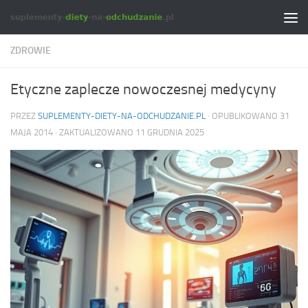
Skip to content
ZDROWIE
Etyczne zaplecze nowoczesnej medycyny
PRZEZ
SUPLEMENTY-DIETY-NA-ODCHUDZANIE.PL
· OPUBLIKOWANO
31
MAJA 2014
· ZAKTUALIZOWANO
11 GRUDNIA 2025