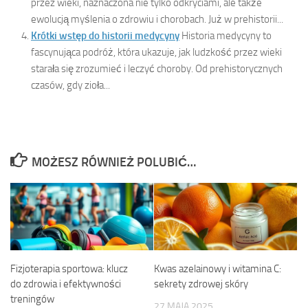
przez wieki, naznaczona nie tylko odkryciami, ale także
ewolucją myślenia o zdrowiu i chorobach. Już w prehistorii...
Krótki wstęp do historii medycyny
Historia medycyny to
fascynująca podróż, która ukazuje, jak ludzkość przez wieki
starała się zrozumieć i leczyć choroby. Od prehistorycznych
czasów, gdy zioła...
MOŻESZ RÓWNIEŻ POLUBIĆ…
Fizjoterapia sportowa: klucz
Kwas azelainowy i witamina C:
do zdrowia i efektywności
sekrety zdrowej skóry
treningów
27 MAJA 2025