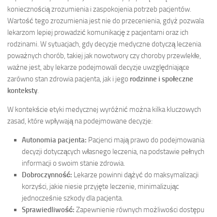
koniecznością zrozumienia i zaspokojenia potrzeb pacjentów.
Wartość tego zrozumienia jest nie do przecenienia, gdyż pozwala
lekarzom lepiej prowadzić komunikację z pacjentami oraz ich
rodzinami. W sytuacjach, gdy decyzje medyczne dotyczą leczenia
poważnych chorób, takiej jak nowotwory czy choroby przewlekłe,
ważne jest, aby lekarze podejmowali decyzje uwzględniające
zarówno stan zdrowia pacjenta, jak i jego
rodzinne i społeczne
konteksty
.
W kontekście etyki medycznej wyróżnić można kilka kluczowych
zasad, które wpływają na podejmowane decyzje:
Autonomia pacjenta:
Pacjenci mają prawo do podejmowania
decyzji dotyczących własnego leczenia, na podstawie pełnych
informacji o swoim stanie zdrowia.
Dobroczynność:
Lekarze powinni dążyć do maksymalizacji
korzyści, jakie niesie przyjęte leczenie, minimalizując
jednocześnie szkody dla pacjenta.
Sprawiedliwość:
Zapewnienie równych możliwości dostępu