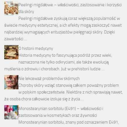
Peelingi migdałowe – właściwości, zastosowanie i korzyści
dla skóry
Peelingi migdałowe zyskują coraz większą popularność w
świecie medycyny estetycznej, a ich efekty mogą zaskoczyć nawet
najbardziej wymagających entuzjastów pielęgnacji skóry. Dzięki
zawartości …
O historii medycyny
Historia medycyny to fascynująca podróż przez wieki,
naznaczona nie tylko odkryciami, ale także ewolucją
myślenia o zdrowiu i chorobach. Już w prehistorii ludzie …
Nie lekceważ problemów skórnych
Choroby skóry wziąć stanowią całkiem poważny problem
w polskim społeczeństwie. Niektóre z nich sprawiają nawet,
że osoba chora całkowicie izoluje się z życia …
Monostearynian sorbitolu (E491) – właściwości i
zastosowania w kosmetykach oraz żywności
Monostearynian sorbitolu, znany pod oznaczeniem E491,